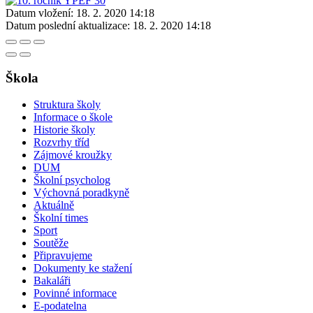
Datum vložení:
18. 2. 2020 14:18
Datum poslední aktualizace:
18. 2. 2020 14:18
Škola
Struktura školy
Informace o škole
Historie školy
Rozvrhy tříd
Zájmové kroužky
DUM
Školní psycholog
Výchovná poradkyně
Aktuálně
Školní times
Sport
Soutěže
Připravujeme
Dokumenty ke stažení
Bakaláři
Povinné informace
E-podatelna