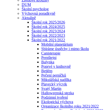
Zájmové kroužky
DUM
Školní psycholog
Výchovná poradkyně
Aktuálně
Školní rok 2025⁄2026
Školní rok 2024⁄2025
Školní rok 2023⁄2024
Školní rok 2022⁄2023
Školní rok 2021⁄2022
Mobilní planetárium
Sbíráme úspěchy i mimo školu
Canisterapie
Pernštejni
Balynka
Poprvé v knihovně
Betlém
Pečení perníčků
Mikulášská nadílka
Plavecký výcvik
Svatý Martin
Halloweenská stezka
Podzimní tvoření
Ekologická výchova
Organizace školního roku 2021⁄2022