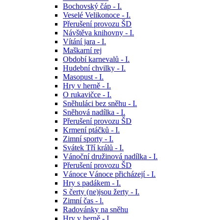
Bochovský čáp - I.
Veselé Velikonoce - I.
Přerušení provozu ŠD
Návštěva knihovny - I.
Vítání jara - I.
Maškarní rej
Období karnevalů - I.
Hudební chvilky - I.
Masopust - I.
Hry v herně - I.
O rukavičce - I.
Sněhuláci bez sněhu - I.
Sněhová nadílka - I.
Přerušení provozu ŠD
Krmení ptáčků - I.
Zimní sporty - I.
Svátek Tří králů - I.
Vánoční družinová nadílka - I.
Přerušení provozu ŠD
Vánoce Vánoce přicházejí - I.
Hry s padákem - I.
S čerty (ne)jsou žerty - I.
Zimní čas - l.
Radovánky na sněhu
Hry v herně - I.