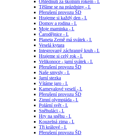
Ohlédnutí za školním rokem - I.
Těšíme se na prázdniny - I.
Přerušení provozu ŠD
Hrajeme si každý den - I.
Domov a rodina - I.
Moje maminka - I.
Čarodějnice - I.
Planeta Země má svátek - I.
Veselá kytara
Integrovaný záchranný kruh - I.
Hrajeme si celý rok - I.
Velikonoce - jarní svátek - I.
Přerušení provozu ŠD
Naše smysly - I.
Jarní stezka
Vítáme jaro - I.
Karnevalové veselí - I.
Přerušení provozu ŠD
Zimní olympiáda - I.
Polární svět - I.
Sněhuláci - I.
Hry na sněhu - I.
Kouzelná zima - I.
Tři králové - I.
Přerušení provozu ŠD