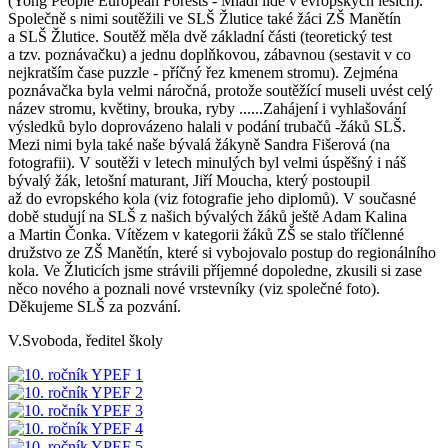
(Yong People European Forests - Mladí lidé v evropských lesích).
Společně s nimi soutěžili ve SLŠ Žlutice také žáci ZŠ Manětín
a SLŠ Žlutice. Soutěž měla dvě základní části (teoretický test
a tzv. poznávačku) a jednu doplňkovou, zábavnou (sestavit v co
nejkratším čase puzzle - příčný řez kmenem stromu). Zejména
poznávačka byla velmi náročná, protože soutěžící museli uvést celý
název stromu, květiny, brouka, ryby ......Zahájení i vyhlašování
výsledků bylo doprovázeno halali v podání trubačů -žáků SLŠ.
Mezi nimi byla také naše bývalá žákyně Sandra Fišerová (na
fotografii). V soutěži v letech minulých byl velmi úspěšný i náš
bývalý žák, letošní maturant, Jiří Moucha, který postoupil
až do evropského kola (viz fotografie jeho diplomů). V současné
době studují na SLŠ z našich bývalých žáků ještě Adam Kalina
a Martin Čonka. Vítězem v kategorii žáků ZŠ se stalo tříčlenné
družstvo ze ZŠ Manětín, které si vybojovalo postup do regionálního
kola. Ve Žluticích jsme strávili příjemné dopoledne, zkusili si zase
něco nového a poznali nové vrstevníky (viz společné foto).
Děkujeme SLŠ za pozvání.
V.Svoboda, ředitel školy