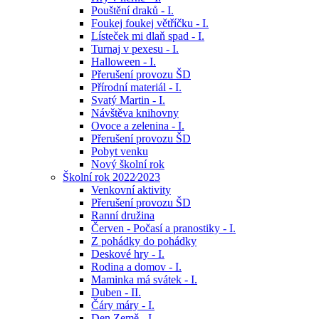
Pouštění draků - I.
Foukej foukej větříčku - I.
Lísteček mi dlaň spad - I.
Turnaj v pexesu - I.
Halloween - I.
Přerušení provozu ŠD
Přírodní materiál - I.
Svatý Martin - I.
Návštěva knihovny
Ovoce a zelenina - I.
Přerušení provozu ŠD
Pobyt venku
Nový školní rok
Školní rok 2022⁄2023
Venkovní aktivity
Přerušení provozu ŠD
Ranní družina
Červen - Počasí a pranostiky - I.
Z pohádky do pohádky
Deskové hry - I.
Rodina a domov - I.
Maminka má svátek - I.
Duben - II.
Čáry máry - I.
Den Země - I.