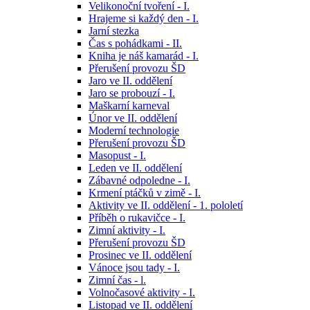
Velikonoční tvoření - I.
Hrajeme si každý den - I.
Jarní stezka
Čas s pohádkami - II.
Kniha je náš kamarád - I.
Přerušení provozu ŠD
Jaro ve II. oddělení
Jaro se probouzí - I.
Maškarní karneval
Únor ve II. oddělení
Moderní technologie
Přerušení provozu ŠD
Masopust - I.
Leden ve II. oddělení
Zábavné odpoledne - I.
Krmení ptáčků v zimě - I.
Aktivity ve II. oddělení - 1. pololetí
Příběh o rukavičce - I.
Zimní aktivity - I.
Přerušení provozu ŠD
Prosinec ve II. oddělení
Vánoce jsou tady - I.
Zimní čas - l.
Volnočasové aktivity - I.
Listopad ve II. oddělení