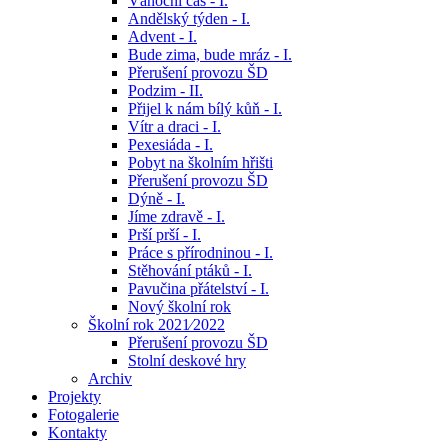
Vánoční čas - I.
Andělský týden - I.
Advent - I.
Bude zima, bude mráz - I.
Přerušení provozu ŠD
Podzim - II.
Přijel k nám bílý kůň - I.
Vítr a draci - I.
Pexesiáda - I.
Pobyt na školním hřišti
Přerušení provozu ŠD
Dýně - I.
Jíme zdravě - I.
Prší prší - I.
Práce s přírodninou - I.
Stěhování ptáků - I.
Pavučina přátelství - I.
Nový školní rok
Školní rok 2021⁄2022
Přerušení provozu ŠD
Stolní deskové hry
Archiv
Projekty
Fotogalerie
Kontakty