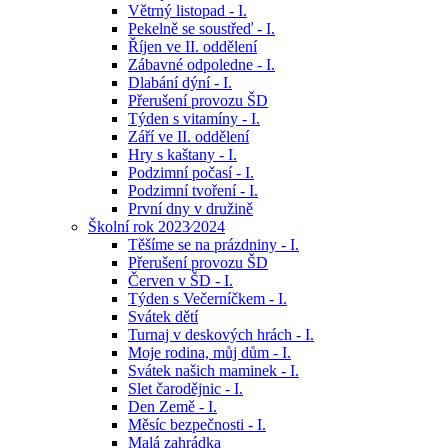
Větrný listopad - I.
Pekelně se soustřeď - I.
Říjen ve II. oddělení
Zábavné odpoledne - I.
Dlabání dýní - I.
Přerušení provozu ŠD
Týden s vitamíny - I.
Září ve II. oddělení
Hry s kaštany - I.
Podzimní počasí - I.
Podzimní tvoření - I.
První dny v družině
Školní rok 2023⁄2024
Těšíme se na prázdniny - I.
Přerušení provozu ŠD
Červen v ŠD - I.
Týden s Večerníčkem - I.
Svátek dětí
Turnaj v deskových hrách - I.
Moje rodina, můj dům - I.
Svátek našich maminek - I.
Slet čarodějnic - I.
Den Země - I.
Měsíc bezpečnosti - I.
Malá zahrádka