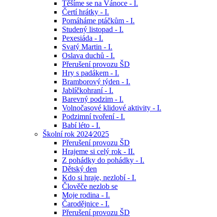
Těšíme se na Vánoce - I.
Čertí hrátky - I.
Pomáháme ptáčkům - I.
Studený listopad - I.
Pexesiáda - I.
Svatý Martin - I.
Oslava duchů - I.
Přerušení provozu ŠD
Hry s padákem - I.
Bramborový týden - I.
Jablíčkohraní - I.
Barevný podzim - I.
Volnočasové klidové aktivity - I.
Podzimní tvoření - I.
Babí léto - I.
Školní rok 2024⁄2025
Přerušení provozu ŠD
Hrajeme si celý rok - II.
Z pohádky do pohádky - I.
Dětský den
Kdo si hraje, nezlobí - I.
Člověče nezlob se
Moje rodina - I.
Čarodějnice - I.
Přerušení provozu ŠD