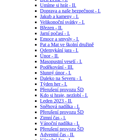
Umíme si hrát - II.
Doprava a naše bezpečnost - I.
Jakub a kameny - I.
Velikonoční svátky - I.
Březen - II.
Jarní počasí - I.
Emoce a smysly - I.
Pat a Mat ve školní družině
Odemykání jara - I.
Únor - II.
Masopustní veselí - I.
Poděkování - III.
Slunný únor - I.
Daleko na Severu - I.
Týden her - I.
Přerušení provozu ŠD
Kdo si hraje, nezlobí - I.
Leden 2023 - II.
Sněhová nadílka - I.
Přerušení provozu ŠD
Zimní čas - l.
Vánoční nadílka - I.
Přerušení provozu ŠD
Adventní čas - II.