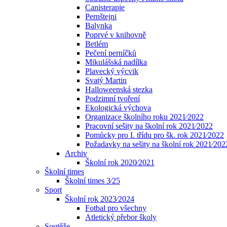
Canisterapie
Pernštejni
Balynka
Poprvé v knihovně
Betlém
Pečení perníčků
Mikulášská nadílka
Plavecký výcvik
Svatý Martin
Halloweenská stezka
Podzimní tvoření
Ekologická výchova
Organizace školního roku 2021⁄2022
Pracovní sešity na školní rok 2021⁄2022
Pomůcky pro I. třídu pro šk. rok 2021⁄2022
Požadavky na sešity na školní rok 2021⁄202
Archiv
Školní rok 2020⁄2021
Školní times
Školní times 3⁄25
Sport
Školní rok 2023⁄2024
Fotbal pro všechny
Atletický přebor školy
Soutěže