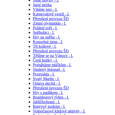
Naše smysly - I.
Jarní stezka
Vítáme jaro - I.
Karnevalové veselí - I.
Přerušení provozu ŠD
Zimní olympiáda - I.
Polární svět - I.
Sněhuláci - I.
Hry na sněhu - I.
Kouzelná zima - I.
Tři králové - I.
Přerušení provozu ŠD
Těšíme se na Vánoce - I.
Čertí hrátky - I.
Pomáháme ptáčkům - I.
Studený listopad - I.
Pexesiáda - I.
Svatý Martin - I.
Oslava duchů - I.
Přerušení provozu ŠD
Hry s padákem - I.
Bramborový týden - I.
Jablíčkohraní - I.
Barevný podzim - I.
Volnočasové klidové aktivity - I.