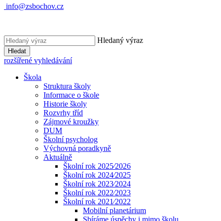
info@zsbochov.cz
Hledaný výraz
Hledat
rozšířené vyhledávání
Škola
Struktura školy
Informace o škole
Historie školy
Rozvrhy tříd
Zájmové kroužky
DUM
Školní psycholog
Výchovná poradkyně
Aktuálně
Školní rok 2025⁄2026
Školní rok 2024⁄2025
Školní rok 2023⁄2024
Školní rok 2022⁄2023
Školní rok 2021⁄2022
Mobilní planetárium
Sbíráme úspěchy i mimo školu