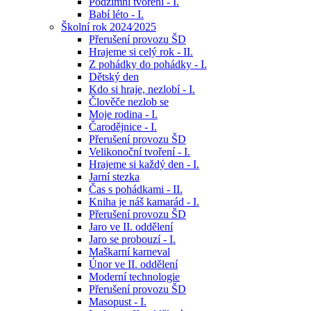
Podzimní tvoření - I.
Babí léto - I.
Školní rok 2024⁄2025
Přerušení provozu ŠD
Hrajeme si celý rok - II.
Z pohádky do pohádky - I.
Dětský den
Kdo si hraje, nezlobí - I.
Člověče nezlob se
Moje rodina - I.
Čarodějnice - I.
Přerušení provozu ŠD
Velikonoční tvoření - I.
Hrajeme si každý den - I.
Jarní stezka
Čas s pohádkami - II.
Kniha je náš kamarád - I.
Přerušení provozu ŠD
Jaro ve II. oddělení
Jaro se probouzí - I.
Maškarní karneval
Únor ve II. oddělení
Moderní technologie
Přerušení provozu ŠD
Masopust - I.