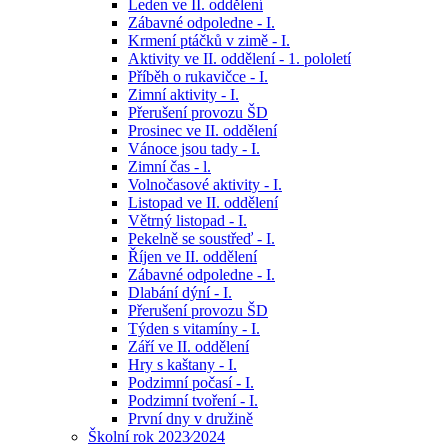
Leden ve II. oddělení
Zábavné odpoledne - I.
Krmení ptáčků v zimě - I.
Aktivity ve II. oddělení - 1. pololetí
Příběh o rukavičce - I.
Zimní aktivity - I.
Přerušení provozu ŠD
Prosinec ve II. oddělení
Vánoce jsou tady - I.
Zimní čas - l.
Volnočasové aktivity - I.
Listopad ve II. oddělení
Větrný listopad - I.
Pekelně se soustřeď - I.
Říjen ve II. oddělení
Zábavné odpoledne - I.
Dlabání dýní - I.
Přerušení provozu ŠD
Týden s vitamíny - I.
Září ve II. oddělení
Hry s kaštany - I.
Podzimní počasí - I.
Podzimní tvoření - I.
První dny v družině
Školní rok 2023⁄2024