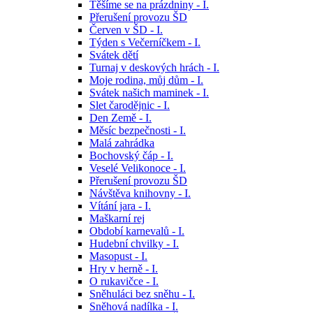
Těšíme se na prázdniny - I.
Přerušení provozu ŠD
Červen v ŠD - I.
Týden s Večerníčkem - I.
Svátek dětí
Turnaj v deskových hrách - I.
Moje rodina, můj dům - I.
Svátek našich maminek - I.
Slet čarodějnic - I.
Den Země - I.
Měsíc bezpečnosti - I.
Malá zahrádka
Bochovský čáp - I.
Veselé Velikonoce - I.
Přerušení provozu ŠD
Návštěva knihovny - I.
Vítání jara - I.
Maškarní rej
Období karnevalů - I.
Hudební chvilky - I.
Masopust - I.
Hry v herně - I.
O rukavičce - I.
Sněhuláci bez sněhu - I.
Sněhová nadílka - I.