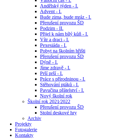
Vánoční čas - I.
Andělský týden - I.
Advent - I.
Bude zima, bude mráz - I.
Přerušení provozu ŠD
Podzim - II.
Přijel k nám bílý kůň - I.
Vítr a draci - I.
Pexesiáda - I.
Pobyt na školním hřišti
Přerušení provozu ŠD
Dýně - I.
Jíme zdravě - I.
Prší prší - I.
Práce s přírodninou - I.
Stěhování ptáků - I.
Pavučina přátelství - I.
Nový školní rok
Školní rok 2021⁄2022
Přerušení provozu ŠD
Stolní deskové hry
Archiv
Projekty
Fotogalerie
Kontakty