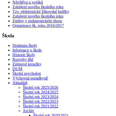
Návštěva u vojáků
Zahájení nového školního roku
Tzv. elektronické žákovské knížky
Zahájení nového školního roku
Změny v pedagogickém sboru
Organizace šk. roku 2016/2017
Škola
Struktura školy
Informace o škole
Historie školy
Rozvrhy tříd
Zájmové kroužky
DUM
Školní psycholog
Výchovná poradkyně
Aktuálně
Školní rok 2025⁄2026
Školní rok 2024⁄2025
Školní rok 2023⁄2024
Školní rok 2022⁄2023
Školní rok 2021⁄2022
Archiv
Školní rok 2020⁄2021