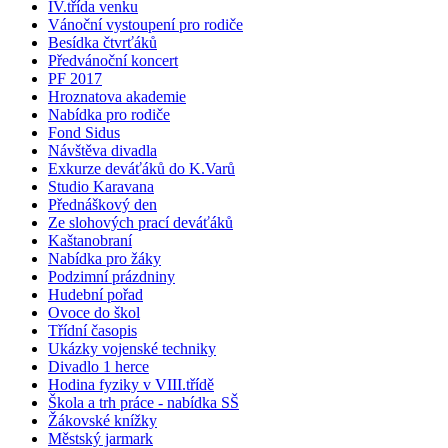
IV.třída venku
Vánoční vystoupení pro rodiče
Besídka čtvrťáků
Předvánoční koncert
PF 2017
Hroznatova akademie
Nabídka pro rodiče
Fond Sidus
Návštěva divadla
Exkurze deváťáků do K.Varů
Studio Karavana
Přednáškový den
Ze slohových prací deváťáků
Kaštanobraní
Nabídka pro žáky
Podzimní prázdniny
Hudební pořad
Ovoce do škol
Třídní časopis
Ukázky vojenské techniky
Divadlo 1 herce
Hodina fyziky v VIII.třídě
Škola a trh práce - nabídka SŠ
Žákovské knížky
Městský jarmark