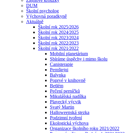
Zájmové kroužky
DUM
Školní psycholog
Výchovná poradkyně
Aktuálně
Školní rok 2025⁄2026
Školní rok 2024⁄2025
Školní rok 2023⁄2024
Školní rok 2022⁄2023
Školní rok 2021⁄2022
Mobilní planetárium
Sbíráme úspěchy i mimo školu
Canisterapie
Pernštejni
Balynka
Poprvé v knihovně
Betlém
Pečení perníčků
Mikulášská nadílka
Plavecký výcvik
Svatý Martin
Halloweenská stezka
Podzimní tvoření
Ekologická výchova
Organizace školního roku 2021⁄2022