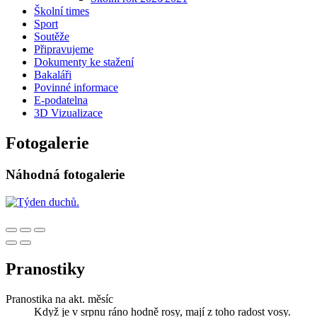
Školní times
Sport
Soutěže
Připravujeme
Dokumenty ke stažení
Bakaláři
Povinné informace
E-podatelna
3D Vizualizace
Fotogalerie
Náhodná fotogalerie
Pranostiky
Pranostika na akt. měsíc
Když je v srpnu ráno hodně rosy, mají z toho radost vosy.