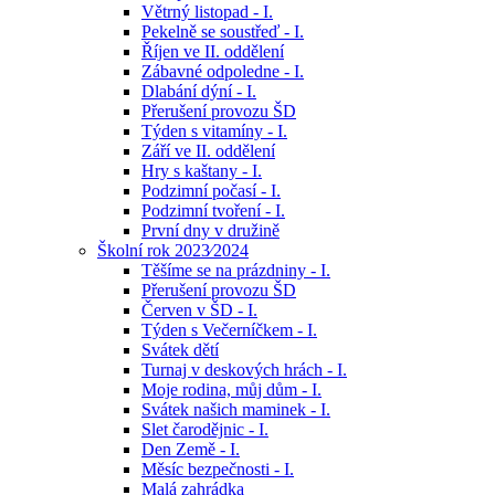
Větrný listopad - I.
Pekelně se soustřeď - I.
Říjen ve II. oddělení
Zábavné odpoledne - I.
Dlabání dýní - I.
Přerušení provozu ŠD
Týden s vitamíny - I.
Září ve II. oddělení
Hry s kaštany - I.
Podzimní počasí - I.
Podzimní tvoření - I.
První dny v družině
Školní rok 2023⁄2024
Těšíme se na prázdniny - I.
Přerušení provozu ŠD
Červen v ŠD - I.
Týden s Večerníčkem - I.
Svátek dětí
Turnaj v deskových hrách - I.
Moje rodina, můj dům - I.
Svátek našich maminek - I.
Slet čarodějnic - I.
Den Země - I.
Měsíc bezpečnosti - I.
Malá zahrádka