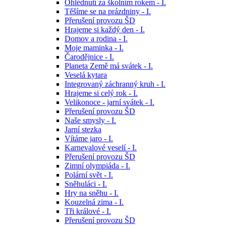
Ohlédnutí za školním rokem - I.
Těšíme se na prázdniny - I.
Přerušení provozu ŠD
Hrajeme si každý den - I.
Domov a rodina - I.
Moje maminka - I.
Čarodějnice - I.
Planeta Země má svátek - I.
Veselá kytara
Integrovaný záchranný kruh - I.
Hrajeme si celý rok - I.
Velikonoce - jarní svátek - I.
Přerušení provozu ŠD
Naše smysly - I.
Jarní stezka
Vítáme jaro - I.
Karnevalové veselí - I.
Přerušení provozu ŠD
Zimní olympiáda - I.
Polární svět - I.
Sněhuláci - I.
Hry na sněhu - I.
Kouzelná zima - I.
Tři králové - I.
Přerušení provozu ŠD