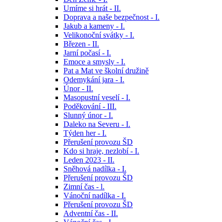
Umíme si hrát - II.
Doprava a naše bezpečnost - I.
Jakub a kameny - I.
Velikonoční svátky - I.
Březen - II.
Jarní počasí - I.
Emoce a smysly - I.
Pat a Mat ve školní družině
Odemykání jara - I.
Únor - II.
Masopustní veselí - I.
Poděkování - III.
Slunný únor - I.
Daleko na Severu - I.
Týden her - I.
Přerušení provozu ŠD
Kdo si hraje, nezlobí - I.
Leden 2023 - II.
Sněhová nadílka - I.
Přerušení provozu ŠD
Zimní čas - l.
Vánoční nadílka - I.
Přerušení provozu ŠD
Adventní čas - II.