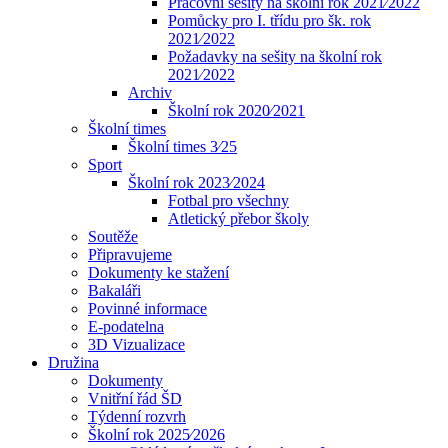
Pracovní sešity na školní rok 2021⁄2022
Pomůcky pro I. třídu pro šk. rok
2021⁄2022
Požadavky na sešity na školní rok
2021⁄2022
Archiv
Školní rok 2020⁄2021
Školní times
Školní times 3⁄25
Sport
Školní rok 2023⁄2024
Fotbal pro všechny
Atletický přebor školy
Soutěže
Připravujeme
Dokumenty ke stažení
Bakaláři
Povinné informace
E-podatelna
3D Vizualizace
Družina
Dokumenty
Vnitřní řád ŠD
Týdenní rozvrh
Školní rok 2025⁄2026