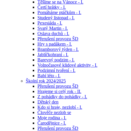
Těšíme se na Vánoce - I.
Čertí hrátky - I.
Pomáháme ptáčkům - I.
Studený listopad - I.
Pexesiáda - I.
Svatý Martin - I.
Oslava duchů - I.
Přerušení provozu ŠD
Hry s padákem - I.
Bramborový týden - I.
Jablíčkohraní - I.
Barevný podzim - I.
Volnočasové klidové aktivity - I.
Podzimní tvoření - I.
Babí léto - I.
Školní rok 2024⁄2025
Přerušení provozu ŠD
Hrajeme si celý rok - II.
Z pohádky do pohádky - I.
Dětský den
Kdo si hraje, nezlobí - I.
Člověče nezlob se
Moje rodina - I.
Čarodějnice - I.
Přerušení provozu ŠD