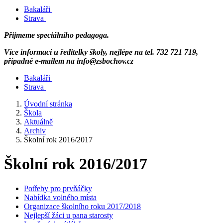
Bakaláři
Strava
Přijmeme speciálního pedagoga.
Více informací u ředitelky školy, nejlépe na tel. 732 721 719,
případně e-mailem na info@zsbochov.cz
Bakaláři
Strava
Úvodní stránka
Škola
Aktuálně
Archiv
Školní rok 2016/2017
Školní rok 2016/2017
Potřeby pro prvňáčky
Nabídka volného místa
Organizace školního roku 2017/2018
Nejlepší žáci u pana starosty