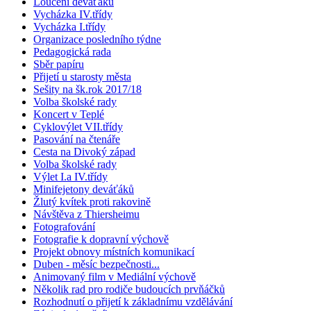
Loučení deváťáků
Vycházka IV.třídy
Vycházka I.třídy
Organizace posledního týdne
Pedagogická rada
Sběr papíru
Přijetí u starosty města
Sešity na šk.rok 2017/18
Volba školské rady
Koncert v Teplé
Cyklovýlet VII.třídy
Pasování na čtenáře
Cesta na Divoký západ
Volba školské rady
Výlet I.a IV.třídy
Minifejetony deváťáků
Žlutý kvítek proti rakovině
Návštěva z Thiersheimu
Fotografování
Fotografie k dopravní výchově
Projekt obnovy místních komunikací
Duben - měsíc bezpečnosti...
Animovaný film v Mediální výchově
Několik rad pro rodiče budoucích prvňáčků
Rozhodnutí o přijetí k základnímu vzdělávání