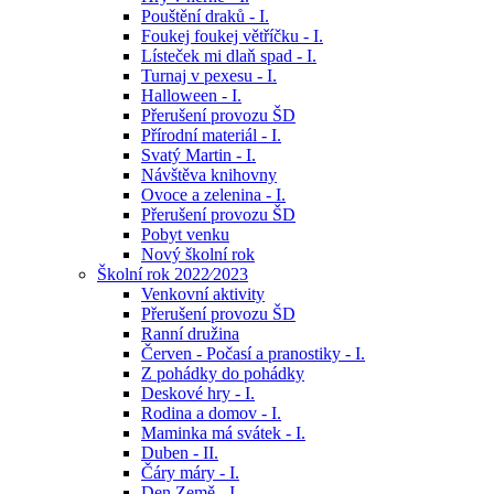
Pouštění draků - I.
Foukej foukej větříčku - I.
Lísteček mi dlaň spad - I.
Turnaj v pexesu - I.
Halloween - I.
Přerušení provozu ŠD
Přírodní materiál - I.
Svatý Martin - I.
Návštěva knihovny
Ovoce a zelenina - I.
Přerušení provozu ŠD
Pobyt venku
Nový školní rok
Školní rok 2022⁄2023
Venkovní aktivity
Přerušení provozu ŠD
Ranní družina
Červen - Počasí a pranostiky - I.
Z pohádky do pohádky
Deskové hry - I.
Rodina a domov - I.
Maminka má svátek - I.
Duben - II.
Čáry máry - I.
Den Země - I.