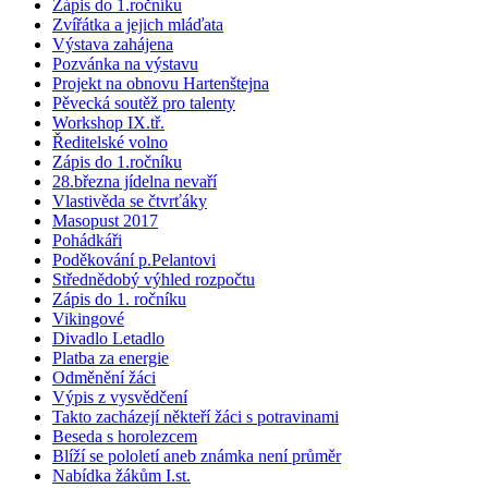
Zápis do 1.ročníku
Zvířátka a jejich mláďata
Výstava zahájena
Pozvánka na výstavu
Projekt na obnovu Hartenštejna
Pěvecká soutěž pro talenty
Workshop IX.tř.
Ředitelské volno
Zápis do 1.ročníku
28.března jídelna nevaří
Vlastivěda se čtvrťáky
Masopust 2017
Pohádkáři
Poděkování p.Pelantovi
Střednědobý výhled rozpočtu
Zápis do 1. ročníku
Vikingové
Divadlo Letadlo
Platba za energie
Odměnění žáci
Výpis z vysvědčení
Takto zacházejí někteří žáci s potravinami
Beseda s horolezcem
Blíží se pololetí aneb známka není průměr
Nabídka žákům I.st.