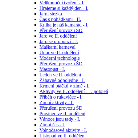
Velikonoční tvoření - I.
Hrajeme si každý den - I.
Jarní stezka
Čas s pohádkami - II.
Kniha je náš kamarád - I.
Přerušení provozu ŠD
Jaro ve II. oddělení
Jaro se probouzí - I.
Maškarní karneval
Únor ve II. oddělení
Moderní technologie
Přerušení provozu ŠD
Masopust - I.
Leden ve II. oddělení
Zábavné odpoledne - I.
Krmení ptáčků v zimě - I.
Aktivity ve II. oddělení - 1. pololetí
Příběh o rukavičce - I.
Zimní aktivity - I.
Přerušení provozu ŠD
Prosinec ve II. oddělení
Vánoce jsou tady - I.
Zimní čas - l.
Volnočasové aktivity - I.
Listopad ve II. oddělení