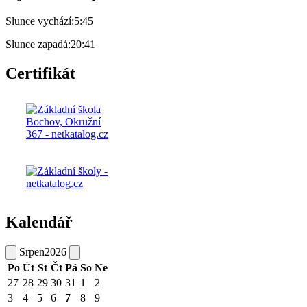
Slunce vychází:
5:45
Slunce zapadá:
20:41
Certifikát
Kalendář
Srpen
2026
Po
Út
St
Čt
Pá
So
Ne
27
28
29
30
31
1
2
3
4
5
6
7
8
9