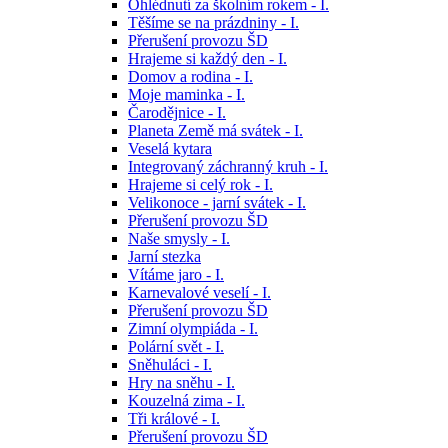
Ohlédnutí za školním rokem - I.
Těšíme se na prázdniny - I.
Přerušení provozu ŠD
Hrajeme si každý den - I.
Domov a rodina - I.
Moje maminka - I.
Čarodějnice - I.
Planeta Země má svátek - I.
Veselá kytara
Integrovaný záchranný kruh - I.
Hrajeme si celý rok - I.
Velikonoce - jarní svátek - I.
Přerušení provozu ŠD
Naše smysly - I.
Jarní stezka
Vítáme jaro - I.
Karnevalové veselí - I.
Přerušení provozu ŠD
Zimní olympiáda - I.
Polární svět - I.
Sněhuláci - I.
Hry na sněhu - I.
Kouzelná zima - I.
Tři králové - I.
Přerušení provozu ŠD