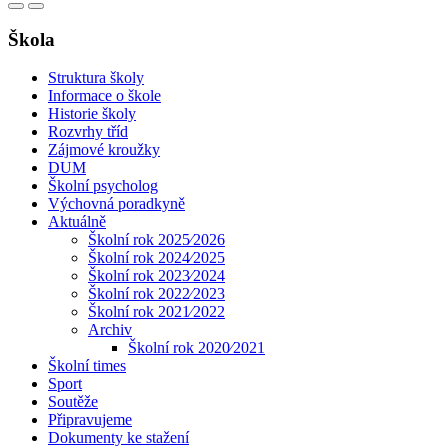
Škola
Struktura školy
Informace o škole
Historie školy
Rozvrhy tříd
Zájmové kroužky
DUM
Školní psycholog
Výchovná poradkyně
Aktuálně
Školní rok 2025⁄2026
Školní rok 2024⁄2025
Školní rok 2023⁄2024
Školní rok 2022⁄2023
Školní rok 2021⁄2022
Archiv
Školní rok 2020⁄2021
Školní times
Sport
Soutěže
Připravujeme
Dokumenty ke stažení