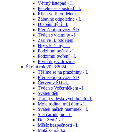
Větrný listopad - I.
Pekelně se soustřeď - I.
Říjen ve II. oddělení
Zábavné odpoledne - I.
Dlabání dýní - I.
Přerušení provozu ŠD
Týden s vitamíny - I.
Září ve II. oddělení
Hry s kaštany - I.
Podzimní počasí - I.
Podzimní tvoření - I.
První dny v družině
Školní rok 2023⁄2024
Těšíme se na prázdniny - I.
Přerušení provozu ŠD
Červen v ŠD - I.
Týden s Večerníčkem - I.
Svátek dětí
Turnaj v deskových hrách - I.
Moje rodina, můj dům - I.
Svátek našich maminek - I.
Slet čarodějnic - I.
Den Země - I.
Měsíc bezpečnosti - I.
Malá zahrádka