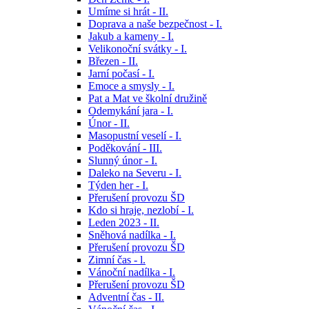
Umíme si hrát - II.
Doprava a naše bezpečnost - I.
Jakub a kameny - I.
Velikonoční svátky - I.
Březen - II.
Jarní počasí - I.
Emoce a smysly - I.
Pat a Mat ve školní družině
Odemykání jara - I.
Únor - II.
Masopustní veselí - I.
Poděkování - III.
Slunný únor - I.
Daleko na Severu - I.
Týden her - I.
Přerušení provozu ŠD
Kdo si hraje, nezlobí - I.
Leden 2023 - II.
Sněhová nadílka - I.
Přerušení provozu ŠD
Zimní čas - l.
Vánoční nadílka - I.
Přerušení provozu ŠD
Adventní čas - II.