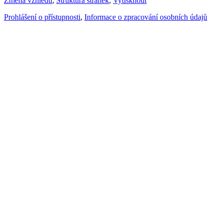
Změna vzhledu
,
Struktura stránek
,
Vytisknout
Prohlášení o přístupnosti
,
Informace o zpracování osobních údajů