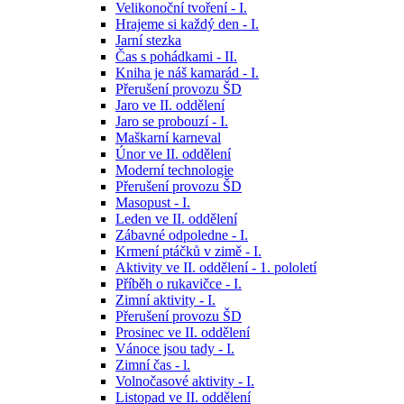
Velikonoční tvoření - I.
Hrajeme si každý den - I.
Jarní stezka
Čas s pohádkami - II.
Kniha je náš kamarád - I.
Přerušení provozu ŠD
Jaro ve II. oddělení
Jaro se probouzí - I.
Maškarní karneval
Únor ve II. oddělení
Moderní technologie
Přerušení provozu ŠD
Masopust - I.
Leden ve II. oddělení
Zábavné odpoledne - I.
Krmení ptáčků v zimě - I.
Aktivity ve II. oddělení - 1. pololetí
Příběh o rukavičce - I.
Zimní aktivity - I.
Přerušení provozu ŠD
Prosinec ve II. oddělení
Vánoce jsou tady - I.
Zimní čas - l.
Volnočasové aktivity - I.
Listopad ve II. oddělení