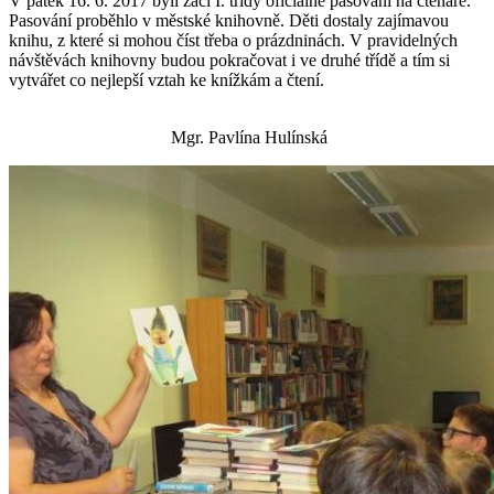
V pátek 16. 6. 2017 byli žáci I. třídy oficiálně pasováni na čtenáře.
Pasování proběhlo v městské knihovně. Děti dostaly zajímavou
knihu, z které si mohou číst třeba o prázdninách. V pravidelných
návštěvách knihovny budou pokračovat i ve druhé třídě a tím si
vytvářet co nejlepší vztah ke knížkám a čtení.
Mgr. Pavlína Hulínská