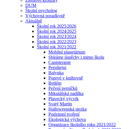
Zájmové kroužky
DUM
Školní psycholog
Výchovná poradkyně
Aktuálně
Školní rok 2025⁄2026
Školní rok 2024⁄2025
Školní rok 2023⁄2024
Školní rok 2022⁄2023
Školní rok 2021⁄2022
Mobilní planetárium
Sbíráme úspěchy i mimo školu
Canisterapie
Pernštejni
Balynka
Poprvé v knihovně
Betlém
Pečení perníčků
Mikulášská nadílka
Plavecký výcvik
Svatý Martin
Halloweenská stezka
Podzimní tvoření
Ekologická výchova
Organizace školního roku 2021⁄2022