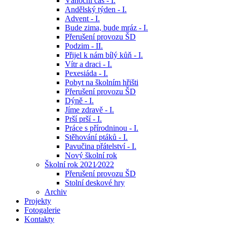
Vánoční čas - I.
Andělský týden - I.
Advent - I.
Bude zima, bude mráz - I.
Přerušení provozu ŠD
Podzim - II.
Přijel k nám bílý kůň - I.
Vítr a draci - I.
Pexesiáda - I.
Pobyt na školním hřišti
Přerušení provozu ŠD
Dýně - I.
Jíme zdravě - I.
Prší prší - I.
Práce s přírodninou - I.
Stěhování ptáků - I.
Pavučina přátelství - I.
Nový školní rok
Školní rok 2021⁄2022
Přerušení provozu ŠD
Stolní deskové hry
Archiv
Projekty
Fotogalerie
Kontakty