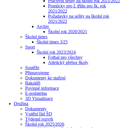
Pracovní sešity na školní rok 2021⁄2022
Pomůcky pro I. třídu pro šk. rok
2021⁄2022
Požadavky na sešity na školní rok
2021⁄2022
Archiv
Školní rok 2020⁄2021
Školní times
Školní times 3⁄25
Sport
Školní rok 2023⁄2024
Fotbal pro všechny
Atletický přebor školy
Soutěže
Připravujeme
Dokumenty ke stažení
Bakaláři
Povinné informace
E-podatelna
3D Vizualizace
Družina
Dokumenty
Vnitřní řád ŠD
Týdenní rozvrh
Školní rok 2025⁄2026