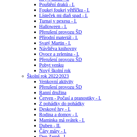
Pouštění draků - I.
Foukej foukej větříčku - I.
Lísteček mi dlaň spad - I.
Turnaj v pexesu - I.
Halloween - I.
Přerušení provozu ŠD
Přírodní materiál - I.
Svatý Martin - I.
Návštěva knihovny
Ovoce a zelenina - I.
Přerušení provozu ŠD
Pobyt venku
Nový školní rok
Školní rok 2022⁄2023
Venkovní aktivity
Přerušení provozu ŠD
Ranní družina
Červen - Počasí a pranostiky - I.
Z pohádky do pohádky
Deskové hry - I.
Rodina a domov - I.
Maminka má svátek - I.
Duben - II.
Čáry máry - I.
Den Země - I.