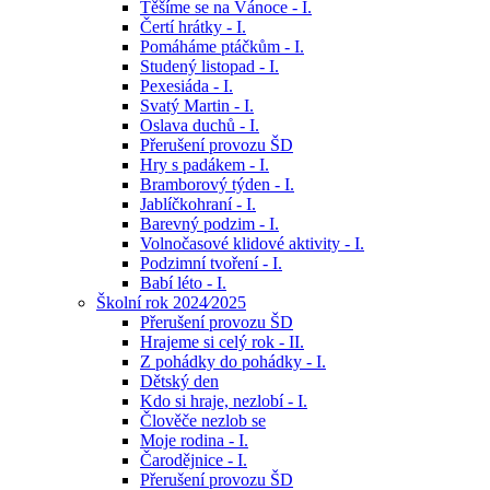
Těšíme se na Vánoce - I.
Čertí hrátky - I.
Pomáháme ptáčkům - I.
Studený listopad - I.
Pexesiáda - I.
Svatý Martin - I.
Oslava duchů - I.
Přerušení provozu ŠD
Hry s padákem - I.
Bramborový týden - I.
Jablíčkohraní - I.
Barevný podzim - I.
Volnočasové klidové aktivity - I.
Podzimní tvoření - I.
Babí léto - I.
Školní rok 2024⁄2025
Přerušení provozu ŠD
Hrajeme si celý rok - II.
Z pohádky do pohádky - I.
Dětský den
Kdo si hraje, nezlobí - I.
Člověče nezlob se
Moje rodina - I.
Čarodějnice - I.
Přerušení provozu ŠD