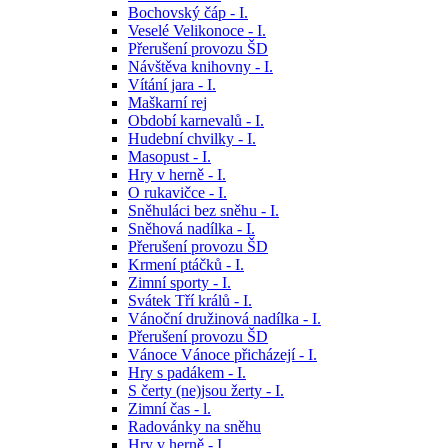
Bochovský čáp - I.
Veselé Velikonoce - I.
Přerušení provozu ŠD
Návštěva knihovny - I.
Vítání jara - I.
Maškarní rej
Období karnevalů - I.
Hudební chvilky - I.
Masopust - I.
Hry v herně - I.
O rukavičce - I.
Sněhuláci bez sněhu - I.
Sněhová nadílka - I.
Přerušení provozu ŠD
Krmení ptáčků - I.
Zimní sporty - I.
Svátek Tří králů - I.
Vánoční družinová nadílka - I.
Přerušení provozu ŠD
Vánoce Vánoce přicházejí - I.
Hry s padákem - I.
S čerty (ne)jsou žerty - I.
Zimní čas - l.
Radovánky na sněhu
Hry v herně - I.