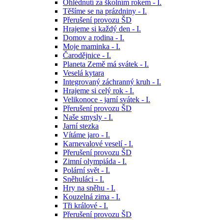
Ohlédnutí za školním rokem - I.
Těšíme se na prázdniny - I.
Přerušení provozu ŠD
Hrajeme si každý den - I.
Domov a rodina - I.
Moje maminka - I.
Čarodějnice - I.
Planeta Země má svátek - I.
Veselá kytara
Integrovaný záchranný kruh - I.
Hrajeme si celý rok - I.
Velikonoce - jarní svátek - I.
Přerušení provozu ŠD
Naše smysly - I.
Jarní stezka
Vítáme jaro - I.
Karnevalové veselí - I.
Přerušení provozu ŠD
Zimní olympiáda - I.
Polární svět - I.
Sněhuláci - I.
Hry na sněhu - I.
Kouzelná zima - I.
Tři králové - I.
Přerušení provozu ŠD