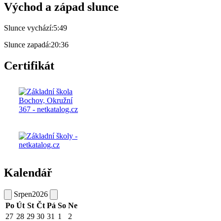
Východ a západ slunce
Slunce vychází:
5:49
Slunce zapadá:
20:36
Certifikát
Kalendář
Srpen
2026
Po
Út
St
Čt
Pá
So
Ne
27
28
29
30
31
1
2