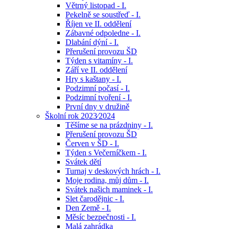
Větrný listopad - I.
Pekelně se soustřeď - I.
Říjen ve II. oddělení
Zábavné odpoledne - I.
Dlabání dýní - I.
Přerušení provozu ŠD
Týden s vitamíny - I.
Září ve II. oddělení
Hry s kaštany - I.
Podzimní počasí - I.
Podzimní tvoření - I.
První dny v družině
Školní rok 2023⁄2024
Těšíme se na prázdniny - I.
Přerušení provozu ŠD
Červen v ŠD - I.
Týden s Večerníčkem - I.
Svátek dětí
Turnaj v deskových hrách - I.
Moje rodina, můj dům - I.
Svátek našich maminek - I.
Slet čarodějnic - I.
Den Země - I.
Měsíc bezpečnosti - I.
Malá zahrádka