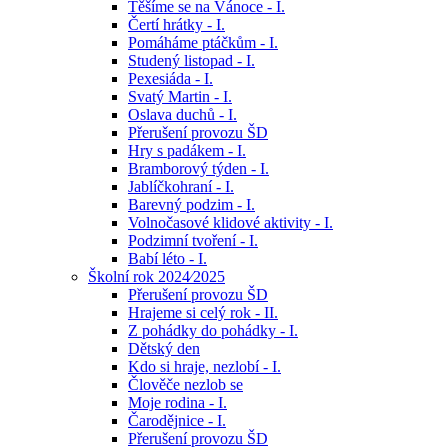
Těšíme se na Vánoce - I.
Čertí hrátky - I.
Pomáháme ptáčkům - I.
Studený listopad - I.
Pexesiáda - I.
Svatý Martin - I.
Oslava duchů - I.
Přerušení provozu ŠD
Hry s padákem - I.
Bramborový týden - I.
Jablíčkohraní - I.
Barevný podzim - I.
Volnočasové klidové aktivity - I.
Podzimní tvoření - I.
Babí léto - I.
Školní rok 2024⁄2025
Přerušení provozu ŠD
Hrajeme si celý rok - II.
Z pohádky do pohádky - I.
Dětský den
Kdo si hraje, nezlobí - I.
Člověče nezlob se
Moje rodina - I.
Čarodějnice - I.
Přerušení provozu ŠD