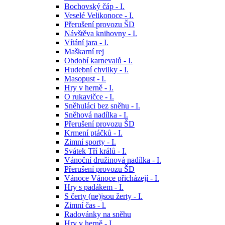
Bochovský čáp - I.
Veselé Velikonoce - I.
Přerušení provozu ŠD
Návštěva knihovny - I.
Vítání jara - I.
Maškarní rej
Období karnevalů - I.
Hudební chvilky - I.
Masopust - I.
Hry v herně - I.
O rukavičce - I.
Sněhuláci bez sněhu - I.
Sněhová nadílka - I.
Přerušení provozu ŠD
Krmení ptáčků - I.
Zimní sporty - I.
Svátek Tří králů - I.
Vánoční družinová nadílka - I.
Přerušení provozu ŠD
Vánoce Vánoce přicházejí - I.
Hry s padákem - I.
S čerty (ne)jsou žerty - I.
Zimní čas - l.
Radovánky na sněhu
Hry v herně - I.