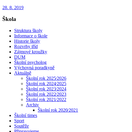
28. 8. 2019
Škola
Struktura školy
Informace o škole
Historie školy
Rozvrhy tříd
Zájmové kroužky
DUM
Školní psycholog
Výchovná poradkyně
Aktuálně
Školní rok 2025⁄2026
Školní rok 2024⁄2025
Školní rok 2023⁄2024
Školní rok 2022⁄2023
Školní rok 2021⁄2022
Archiv
Školní rok 2020⁄2021
Školní times
Sport
Soutěže
Připravujeme