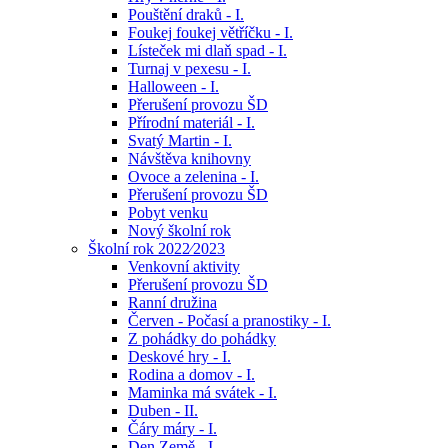
Pouštění draků - I.
Foukej foukej větříčku - I.
Lísteček mi dlaň spad - I.
Turnaj v pexesu - I.
Halloween - I.
Přerušení provozu ŠD
Přírodní materiál - I.
Svatý Martin - I.
Návštěva knihovny
Ovoce a zelenina - I.
Přerušení provozu ŠD
Pobyt venku
Nový školní rok
Školní rok 2022⁄2023
Venkovní aktivity
Přerušení provozu ŠD
Ranní družina
Červen - Počasí a pranostiky - I.
Z pohádky do pohádky
Deskové hry - I.
Rodina a domov - I.
Maminka má svátek - I.
Duben - II.
Čáry máry - I.
Den Země - I.