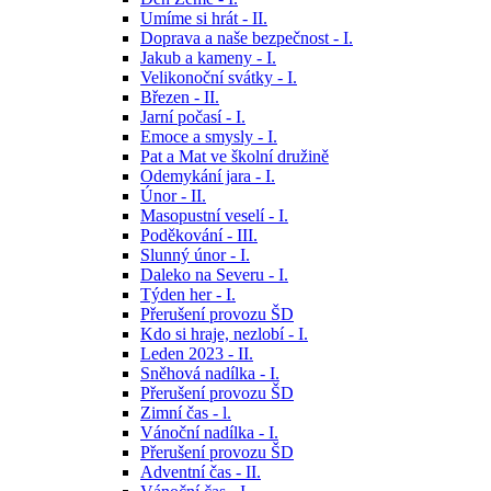
Umíme si hrát - II.
Doprava a naše bezpečnost - I.
Jakub a kameny - I.
Velikonoční svátky - I.
Březen - II.
Jarní počasí - I.
Emoce a smysly - I.
Pat a Mat ve školní družině
Odemykání jara - I.
Únor - II.
Masopustní veselí - I.
Poděkování - III.
Slunný únor - I.
Daleko na Severu - I.
Týden her - I.
Přerušení provozu ŠD
Kdo si hraje, nezlobí - I.
Leden 2023 - II.
Sněhová nadílka - I.
Přerušení provozu ŠD
Zimní čas - l.
Vánoční nadílka - I.
Přerušení provozu ŠD
Adventní čas - II.