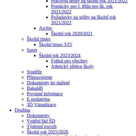
Pracovní sešity na školní rok 2021⁄2022
Pomůcky pro I. třídu pro šk. rok
2021⁄2022
Požadavky na sešity na školní rok
2021⁄2022
Archiv
Školní rok 2020⁄2021
Školní times
Školní times 3⁄25
Sport
Školní rok 2023⁄2024
Fotbal pro všechny
Atletický přebor školy
Soutěže
Připravujeme
Dokumenty ke stažení
Bakaláři
Povinné informace
E-podatelna
3D Vizualizace
Družina
Dokumenty
Vnitřní řád ŠD
Týdenní rozvrh
Školní rok 2025⁄2026