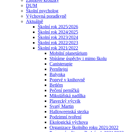
Zájmové kroužky
DUM
Školní psycholog
Výchovná poradkyně
Aktuálně
Školní rok 2025⁄2026
Školní rok 2024⁄2025
Školní rok 2023⁄2024
Školní rok 2022⁄2023
Školní rok 2021⁄2022
Mobilní planetárium
Sbíráme úspěchy i mimo školu
Canisterapie
Pernštejni
Balynka
Poprvé v knihovně
Betlém
Pečení perníčků
Mikulášská nadílka
Plavecký výcvik
Svatý Martin
Halloweenská stezka
Podzimní tvoření
Ekologická výchova
Organizace školního roku 2021⁄2022