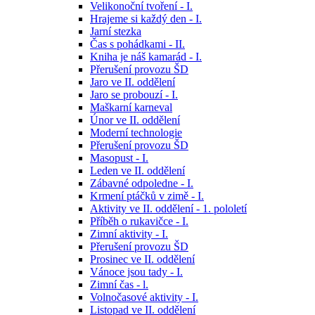
Velikonoční tvoření - I.
Hrajeme si každý den - I.
Jarní stezka
Čas s pohádkami - II.
Kniha je náš kamarád - I.
Přerušení provozu ŠD
Jaro ve II. oddělení
Jaro se probouzí - I.
Maškarní karneval
Únor ve II. oddělení
Moderní technologie
Přerušení provozu ŠD
Masopust - I.
Leden ve II. oddělení
Zábavné odpoledne - I.
Krmení ptáčků v zimě - I.
Aktivity ve II. oddělení - 1. pololetí
Příběh o rukavičce - I.
Zimní aktivity - I.
Přerušení provozu ŠD
Prosinec ve II. oddělení
Vánoce jsou tady - I.
Zimní čas - l.
Volnočasové aktivity - I.
Listopad ve II. oddělení