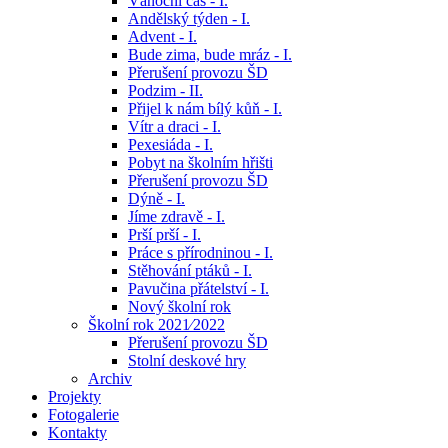
Vánoční čas - I.
Andělský týden - I.
Advent - I.
Bude zima, bude mráz - I.
Přerušení provozu ŠD
Podzim - II.
Přijel k nám bílý kůň - I.
Vítr a draci - I.
Pexesiáda - I.
Pobyt na školním hřišti
Přerušení provozu ŠD
Dýně - I.
Jíme zdravě - I.
Prší prší - I.
Práce s přírodninou - I.
Stěhování ptáků - I.
Pavučina přátelství - I.
Nový školní rok
Školní rok 2021⁄2022
Přerušení provozu ŠD
Stolní deskové hry
Archiv
Projekty
Fotogalerie
Kontakty