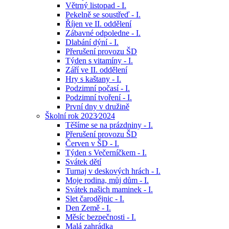
Větrný listopad - I.
Pekelně se soustřeď - I.
Říjen ve II. oddělení
Zábavné odpoledne - I.
Dlabání dýní - I.
Přerušení provozu ŠD
Týden s vitamíny - I.
Září ve II. oddělení
Hry s kaštany - I.
Podzimní počasí - I.
Podzimní tvoření - I.
První dny v družině
Školní rok 2023⁄2024
Těšíme se na prázdniny - I.
Přerušení provozu ŠD
Červen v ŠD - I.
Týden s Večerníčkem - I.
Svátek dětí
Turnaj v deskových hrách - I.
Moje rodina, můj dům - I.
Svátek našich maminek - I.
Slet čarodějnic - I.
Den Země - I.
Měsíc bezpečnosti - I.
Malá zahrádka