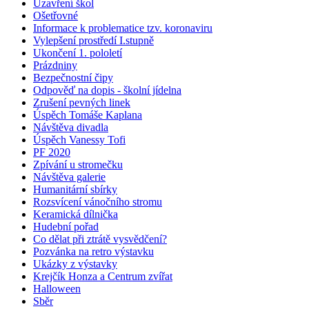
Uzavření škol
Ošetřovné
Informace k problematice tzv. koronaviru
Vylepšení prostředí I.stupně
Ukončení 1. pololetí
Prázdniny
Bezpečnostní čipy
Odpověď na dopis - školní jídelna
Zrušení pevných linek
Úspěch Tomáše Kaplana
Návštěva divadla
Úspěch Vanessy Tofi
PF 2020
Zpívání u stromečku
Návštěva galerie
Humanitární sbírky
Rozsvícení vánočního stromu
Keramická dílnička
Hudební pořad
Co dělat při ztrátě vysvědčení?
Pozvánka na retro výstavku
Ukázky z výstavky
Krejčík Honza a Centrum zvířat
Halloween
Sběr