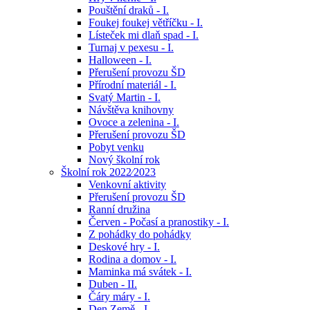
Pouštění draků - I.
Foukej foukej větříčku - I.
Lísteček mi dlaň spad - I.
Turnaj v pexesu - I.
Halloween - I.
Přerušení provozu ŠD
Přírodní materiál - I.
Svatý Martin - I.
Návštěva knihovny
Ovoce a zelenina - I.
Přerušení provozu ŠD
Pobyt venku
Nový školní rok
Školní rok 2022⁄2023
Venkovní aktivity
Přerušení provozu ŠD
Ranní družina
Červen - Počasí a pranostiky - I.
Z pohádky do pohádky
Deskové hry - I.
Rodina a domov - I.
Maminka má svátek - I.
Duben - II.
Čáry máry - I.
Den Země - I.