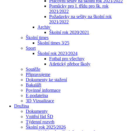
Pracovní sešity na školní rok 2021⁄2022
Pomůcky pro I. třídu pro šk. rok
2021⁄2022
Požadavky na sešity na školní rok
2021⁄2022
Archiv
Školní rok 2020⁄2021
Školní times
Školní times 3⁄25
Sport
Školní rok 2023⁄2024
Fotbal pro všechny
Atletický přebor školy
Soutěže
Připravujeme
Dokumenty ke stažení
Bakaláři
Povinné informace
E-podatelna
3D Vizualizace
Družina
Dokumenty
Vnitřní řád ŠD
Týdenní rozvrh
Školní rok 2025⁄2026