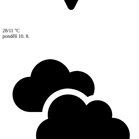
28/11 °C
pondělí
10. 8.