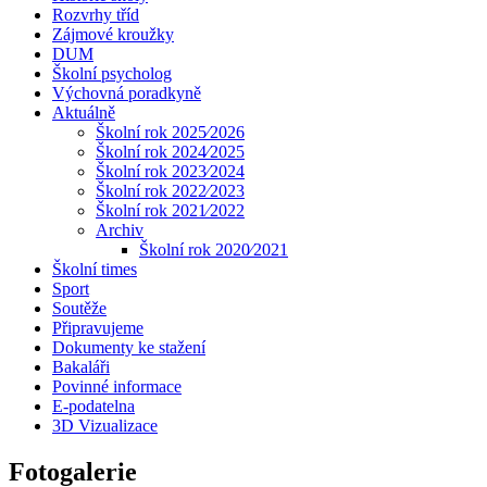
Rozvrhy tříd
Zájmové kroužky
DUM
Školní psycholog
Výchovná poradkyně
Aktuálně
Školní rok 2025⁄2026
Školní rok 2024⁄2025
Školní rok 2023⁄2024
Školní rok 2022⁄2023
Školní rok 2021⁄2022
Archiv
Školní rok 2020⁄2021
Školní times
Sport
Soutěže
Připravujeme
Dokumenty ke stažení
Bakaláři
Povinné informace
E-podatelna
3D Vizualizace
Fotogalerie