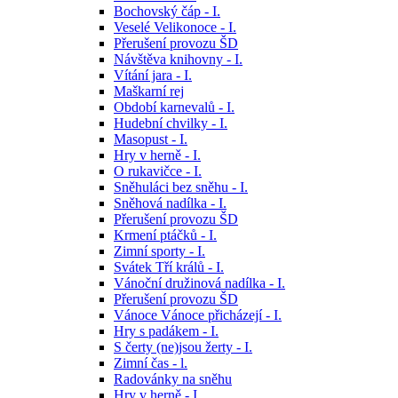
Bochovský čáp - I.
Veselé Velikonoce - I.
Přerušení provozu ŠD
Návštěva knihovny - I.
Vítání jara - I.
Maškarní rej
Období karnevalů - I.
Hudební chvilky - I.
Masopust - I.
Hry v herně - I.
O rukavičce - I.
Sněhuláci bez sněhu - I.
Sněhová nadílka - I.
Přerušení provozu ŠD
Krmení ptáčků - I.
Zimní sporty - I.
Svátek Tří králů - I.
Vánoční družinová nadílka - I.
Přerušení provozu ŠD
Vánoce Vánoce přicházejí - I.
Hry s padákem - I.
S čerty (ne)jsou žerty - I.
Zimní čas - l.
Radovánky na sněhu
Hry v herně - I.