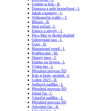
Umíme si hrát - II.
Doprava a naše bezpečnost - I.
Jakub a kameny - I.
Velikonoční svátky - I.
Březen - II.
Jarní počasí - I.
Emoce a smysly - I.
Pat a Mat ve školní družině
Odemykání jara - I.
Únor - II.
Masopustní veselí - I.
Poděkování - III.
Slunný únor - I.
Daleko na Severu - I.
Týden her - I.
Přerušení provozu ŠD
Kdo si hraje, nezlobí - I.
Leden 2023 - II.
Sněhová nadílka - I.
Přerušení provozu ŠD
Zimní čas - l.
Vánoční nadílka - I.
Přerušení provozu ŠD
Adventní čas - II.