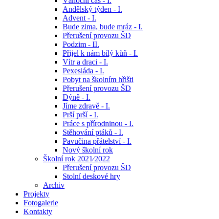
Vánoční čas - I.
Andělský týden - I.
Advent - I.
Bude zima, bude mráz - I.
Přerušení provozu ŠD
Podzim - II.
Přijel k nám bílý kůň - I.
Vítr a draci - I.
Pexesiáda - I.
Pobyt na školním hřišti
Přerušení provozu ŠD
Dýně - I.
Jíme zdravě - I.
Prší prší - I.
Práce s přírodninou - I.
Stěhování ptáků - I.
Pavučina přátelství - I.
Nový školní rok
Školní rok 2021⁄2022
Přerušení provozu ŠD
Stolní deskové hry
Archiv
Projekty
Fotogalerie
Kontakty