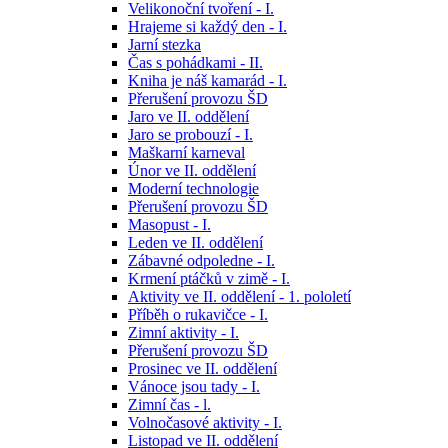
Velikonoční tvoření - I.
Hrajeme si každý den - I.
Jarní stezka
Čas s pohádkami - II.
Kniha je náš kamarád - I.
Přerušení provozu ŠD
Jaro ve II. oddělení
Jaro se probouzí - I.
Maškarní karneval
Únor ve II. oddělení
Moderní technologie
Přerušení provozu ŠD
Masopust - I.
Leden ve II. oddělení
Zábavné odpoledne - I.
Krmení ptáčků v zimě - I.
Aktivity ve II. oddělení - 1. pololetí
Příběh o rukavičce - I.
Zimní aktivity - I.
Přerušení provozu ŠD
Prosinec ve II. oddělení
Vánoce jsou tady - I.
Zimní čas - l.
Volnočasové aktivity - I.
Listopad ve II. oddělení