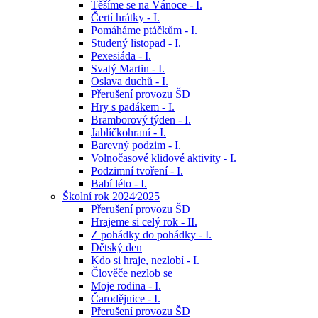
Těšíme se na Vánoce - I.
Čertí hrátky - I.
Pomáháme ptáčkům - I.
Studený listopad - I.
Pexesiáda - I.
Svatý Martin - I.
Oslava duchů - I.
Přerušení provozu ŠD
Hry s padákem - I.
Bramborový týden - I.
Jablíčkohraní - I.
Barevný podzim - I.
Volnočasové klidové aktivity - I.
Podzimní tvoření - I.
Babí léto - I.
Školní rok 2024⁄2025
Přerušení provozu ŠD
Hrajeme si celý rok - II.
Z pohádky do pohádky - I.
Dětský den
Kdo si hraje, nezlobí - I.
Člověče nezlob se
Moje rodina - I.
Čarodějnice - I.
Přerušení provozu ŠD