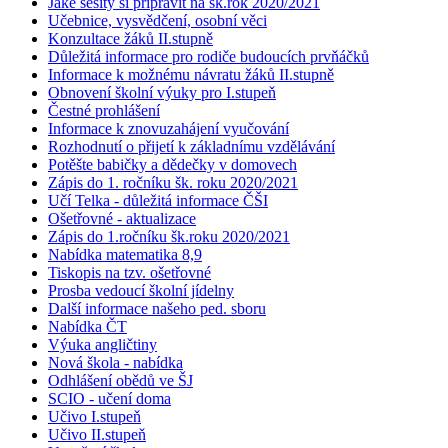
Jaké sešity si připravit na šk.rok 2020/2021
Učebnice, vysvědčení, osobní věci
Konzultace žáků II.stupně
Důležitá informace pro rodiče budoucích prvňáčků
Informace k možnému návratu žáků II.stupně
Obnovení školní výuky pro I.stupeň
Čestné prohlášení
Informace k znovuzahájení vyučování
Rozhodnutí o přijetí k základnímu vzdělávání
Potěšte babičky a dědečky v domovech
Zápis do 1. ročníku šk. roku 2020/2021
Učí Telka - důležitá informace ČŠI
Ošetřovné - aktualizace
Zápis do 1.ročníku šk.roku 2020/2021
Nabídka matematika 8,9
Tiskopis na tzv. ošetřovné
Prosba vedoucí školní jídelny
Další informace našeho ped. sboru
Nabídka ČT
Výuka angličtiny
Nová škola - nabídka
Odhlášení obědů ve ŠJ
SCIO - učení doma
Učivo I.stupeň
Učivo II.stupeň