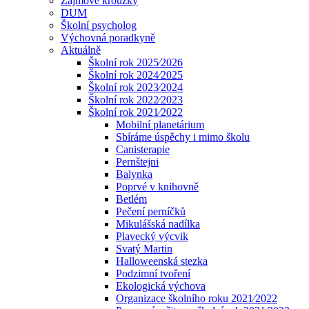
Zájmové kroužky
DUM
Školní psycholog
Výchovná poradkyně
Aktuálně
Školní rok 2025⁄2026
Školní rok 2024⁄2025
Školní rok 2023⁄2024
Školní rok 2022⁄2023
Školní rok 2021⁄2022
Mobilní planetárium
Sbíráme úspěchy i mimo školu
Canisterapie
Pernštejni
Balynka
Poprvé v knihovně
Betlém
Pečení perníčků
Mikulášská nadílka
Plavecký výcvik
Svatý Martin
Halloweenská stezka
Podzimní tvoření
Ekologická výchova
Organizace školního roku 2021⁄2022