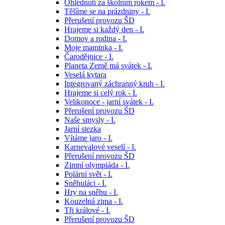
Ohlédnutí za školním rokem - I.
Těšíme se na prázdniny - I.
Přerušení provozu ŠD
Hrajeme si každý den - I.
Domov a rodina - I.
Moje maminka - I.
Čarodějnice - I.
Planeta Země má svátek - I.
Veselá kytara
Integrovaný záchranný kruh - I.
Hrajeme si celý rok - I.
Velikonoce - jarní svátek - I.
Přerušení provozu ŠD
Naše smysly - I.
Jarní stezka
Vítáme jaro - I.
Karnevalové veselí - I.
Přerušení provozu ŠD
Zimní olympiáda - I.
Polární svět - I.
Sněhuláci - I.
Hry na sněhu - I.
Kouzelná zima - I.
Tři králové - I.
Přerušení provozu ŠD