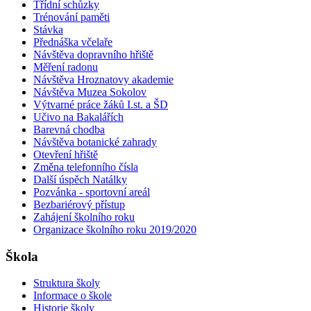
Třídní schůzky
Trénování paměti
Stávka
Přednáška včelaře
Návštěva dopravního hřiště
Měření radonu
Návštěva Hroznatovy akademie
Návštěva Muzea Sokolov
Výtvarné práce žáků I.st. a ŠD
Učivo na Bakalářích
Barevná chodba
Návštěva botanické zahrady
Otevření hřiště
Změna telefonního čísla
Další úspěch Natálky
Pozvánka - sportovní areál
Bezbariérový přístup
Zahájení školního roku
Organizace školního roku 2019/2020
Škola
Struktura školy
Informace o škole
Historie školy