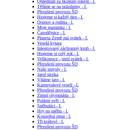
Ohlédnutí za školním rokem - I.
Těšíme se na prázdniny - I.
Přerušení provozu ŠD
Hrajeme si každý den - I.
Domov a rodina - I.
Moje maminka - I.
Čarodějnice - I.
Planeta Země má svátek - I.
Veselá kytara
Integrovaný záchranný kruh - I.
Hrajeme si celý rok - I.
Velikonoce - jarní svátek - I.
Přerušení provozu ŠD
Naše smysly - I.
Jarní stezka
Vítáme jaro - I.
Karnevalové veselí - I.
Přerušení provozu ŠD
Zimní olympiáda - I.
Polární svět - I.
Sněhuláci - I.
Hry na sněhu - I.
Kouzelná zima - I.
Tři králové - I.
Přerušení provozu ŠD