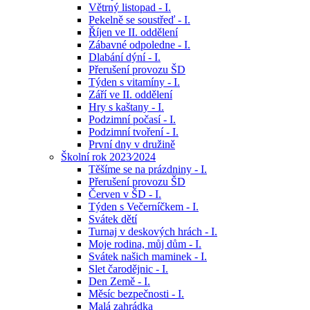
Větrný listopad - I.
Pekelně se soustřeď - I.
Říjen ve II. oddělení
Zábavné odpoledne - I.
Dlabání dýní - I.
Přerušení provozu ŠD
Týden s vitamíny - I.
Září ve II. oddělení
Hry s kaštany - I.
Podzimní počasí - I.
Podzimní tvoření - I.
První dny v družině
Školní rok 2023⁄2024
Těšíme se na prázdniny - I.
Přerušení provozu ŠD
Červen v ŠD - I.
Týden s Večerníčkem - I.
Svátek dětí
Turnaj v deskových hrách - I.
Moje rodina, můj dům - I.
Svátek našich maminek - I.
Slet čarodějnic - I.
Den Země - I.
Měsíc bezpečnosti - I.
Malá zahrádka