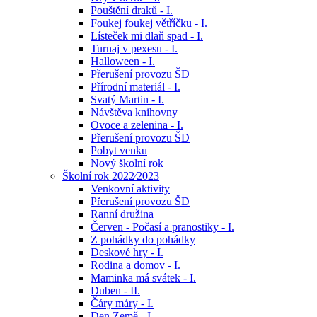
Pouštění draků - I.
Foukej foukej větříčku - I.
Lísteček mi dlaň spad - I.
Turnaj v pexesu - I.
Halloween - I.
Přerušení provozu ŠD
Přírodní materiál - I.
Svatý Martin - I.
Návštěva knihovny
Ovoce a zelenina - I.
Přerušení provozu ŠD
Pobyt venku
Nový školní rok
Školní rok 2022⁄2023
Venkovní aktivity
Přerušení provozu ŠD
Ranní družina
Červen - Počasí a pranostiky - I.
Z pohádky do pohádky
Deskové hry - I.
Rodina a domov - I.
Maminka má svátek - I.
Duben - II.
Čáry máry - I.
Den Země - I.