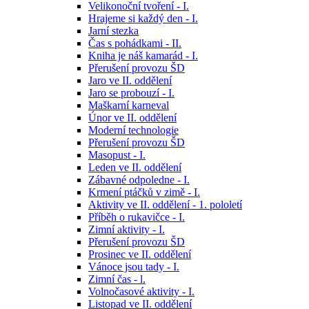
Velikonoční tvoření - I.
Hrajeme si každý den - I.
Jarní stezka
Čas s pohádkami - II.
Kniha je náš kamarád - I.
Přerušení provozu ŠD
Jaro ve II. oddělení
Jaro se probouzí - I.
Maškarní karneval
Únor ve II. oddělení
Moderní technologie
Přerušení provozu ŠD
Masopust - I.
Leden ve II. oddělení
Zábavné odpoledne - I.
Krmení ptáčků v zimě - I.
Aktivity ve II. oddělení - 1. pololetí
Příběh o rukavičce - I.
Zimní aktivity - I.
Přerušení provozu ŠD
Prosinec ve II. oddělení
Vánoce jsou tady - I.
Zimní čas - l.
Volnočasové aktivity - I.
Listopad ve II. oddělení