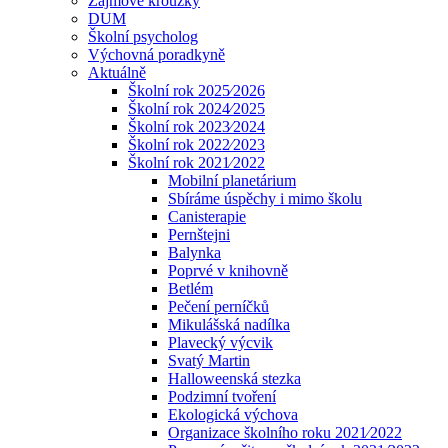
Zájmové kroužky
DUM
Školní psycholog
Výchovná poradkyně
Aktuálně
Školní rok 2025⁄2026
Školní rok 2024⁄2025
Školní rok 2023⁄2024
Školní rok 2022⁄2023
Školní rok 2021⁄2022
Mobilní planetárium
Sbíráme úspěchy i mimo školu
Canisterapie
Pernštejni
Balynka
Poprvé v knihovně
Betlém
Pečení perníčků
Mikulášská nadílka
Plavecký výcvik
Svatý Martin
Halloweenská stezka
Podzimní tvoření
Ekologická výchova
Organizace školního roku 2021⁄2022