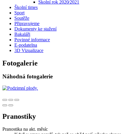
Školní rok 2020⁄2021
Školní times
Sport
Soutěže
Připravujeme
Dokumenty ke stažení
Bakaláři
Povinné informace
E-podatelna
3D Vizualizace
Fotogalerie
Náhodná fotogalerie
Pranostiky
Pranostika na akt. měsíc