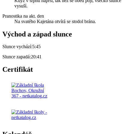
Když v srpnu naprší, tak než se oběd pojí, všecko slunce
vysuší.
Pranostika na akt. den
Na svatého Kajetána otvírá se stodol brána.
Východ a západ slunce
Slunce vychází:
5:45
Slunce zapadá:
20:41
Certifikát