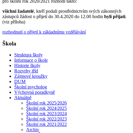
pro školní rok 2020/2021 rozhodl takto:
všichni žadatelé
, kteří podali prostřednictvím svých zákonných
zástupců žádost o přijetí do 30.4.2020 do 12.00 hodin
byli přijati
.
(viz příloha)
rozhodnutí o přijetí k základnímu vzdělávání
Škola
Struktura školy
Informace o škole
Historie školy
Rozvrhy tříd
Zájmové kroužky
DUM
Školní psycholog
Výchovná poradkyně
Aktuálně
Školní rok 2025⁄2026
Školní rok 2024⁄2025
Školní rok 2023⁄2024
Školní rok 2022⁄2023
Školní rok 2021⁄2022
Archiv