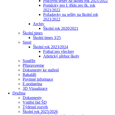
Pracovní sešity na školní rok 2021⁄2022
Pomůcky pro I. třídu pro šk. rok
2021⁄2022
Požadavky na sešity na školní rok
2021⁄2022
Archiv
Školní rok 2020⁄2021
Školní times
Školní times 3⁄25
Sport
Školní rok 2023⁄2024
Fotbal pro všechny
Atletický přebor školy
Soutěže
Připravujeme
Dokumenty ke stažení
Bakaláři
Povinné informace
E-podatelna
3D Vizualizace
Družina
Dokumenty
Vnitřní řád ŠD
Týdenní rozvrh
Školní rok 2025⁄2026