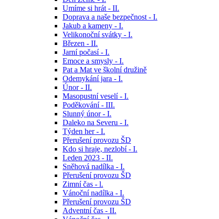
Umíme si hrát - II.
Doprava a naše bezpečnost - I.
Jakub a kameny - I.
Velikonoční svátky - I.
Březen - II.
Jarní počasí - I.
Emoce a smysly - I.
Pat a Mat ve školní družině
Odemykání jara - I.
Únor - II.
Masopustní veselí - I.
Poděkování - III.
Slunný únor - I.
Daleko na Severu - I.
Týden her - I.
Přerušení provozu ŠD
Kdo si hraje, nezlobí - I.
Leden 2023 - II.
Sněhová nadílka - I.
Přerušení provozu ŠD
Zimní čas - l.
Vánoční nadílka - I.
Přerušení provozu ŠD
Adventní čas - II.