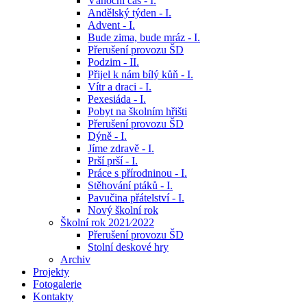
Vánoční čas - I.
Andělský týden - I.
Advent - I.
Bude zima, bude mráz - I.
Přerušení provozu ŠD
Podzim - II.
Přijel k nám bílý kůň - I.
Vítr a draci - I.
Pexesiáda - I.
Pobyt na školním hřišti
Přerušení provozu ŠD
Dýně - I.
Jíme zdravě - I.
Prší prší - I.
Práce s přírodninou - I.
Stěhování ptáků - I.
Pavučina přátelství - I.
Nový školní rok
Školní rok 2021⁄2022
Přerušení provozu ŠD
Stolní deskové hry
Archiv
Projekty
Fotogalerie
Kontakty