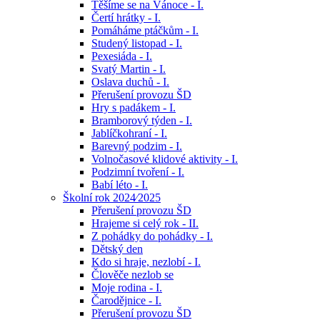
Těšíme se na Vánoce - I.
Čertí hrátky - I.
Pomáháme ptáčkům - I.
Studený listopad - I.
Pexesiáda - I.
Svatý Martin - I.
Oslava duchů - I.
Přerušení provozu ŠD
Hry s padákem - I.
Bramborový týden - I.
Jablíčkohraní - I.
Barevný podzim - I.
Volnočasové klidové aktivity - I.
Podzimní tvoření - I.
Babí léto - I.
Školní rok 2024⁄2025
Přerušení provozu ŠD
Hrajeme si celý rok - II.
Z pohádky do pohádky - I.
Dětský den
Kdo si hraje, nezlobí - I.
Člověče nezlob se
Moje rodina - I.
Čarodějnice - I.
Přerušení provozu ŠD