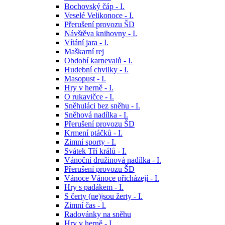
Bochovský čáp - I.
Veselé Velikonoce - I.
Přerušení provozu ŠD
Návštěva knihovny - I.
Vítání jara - I.
Maškarní rej
Období karnevalů - I.
Hudební chvilky - I.
Masopust - I.
Hry v herně - I.
O rukavičce - I.
Sněhuláci bez sněhu - I.
Sněhová nadílka - I.
Přerušení provozu ŠD
Krmení ptáčků - I.
Zimní sporty - I.
Svátek Tří králů - I.
Vánoční družinová nadílka - I.
Přerušení provozu ŠD
Vánoce Vánoce přicházejí - I.
Hry s padákem - I.
S čerty (ne)jsou žerty - I.
Zimní čas - l.
Radovánky na sněhu
Hry v herně - I.