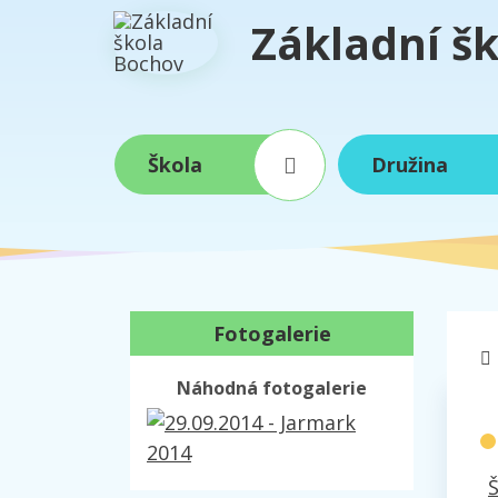
Základní š
Škola
Družina
Fotogalerie
Náhodná fotogalerie