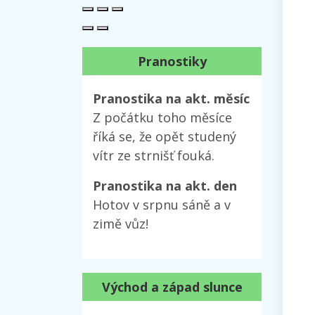
Pranostiky
Pranostika na akt. měsíc
Z počátku toho měsíce
říká se, že opět studený
vítr ze strnišť fouká.
Pranostika na akt. den
Hotov v srpnu sáně a v
zimě vůz!
Východ a západ slunce