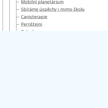
Mobilní planetárium
Sbíráme úspěchy i mimo školu
Canisterapie
Pernštejni
Balynka
Poprvé v knihovně
Betlém
Pečení perníčků
Mikulášská nadílka
Plavecký výcvik
Svatý Martin
Halloweenská stezka
Podzimní tvoření
Ekologická výchova
Organizace školního roku 2021/2022