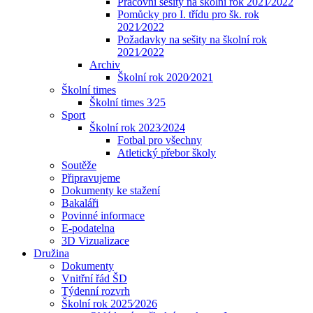
Pracovní sešity na školní rok 2021⁄2022
Pomůcky pro I. třídu pro šk. rok
2021⁄2022
Požadavky na sešity na školní rok
2021⁄2022
Archiv
Školní rok 2020⁄2021
Školní times
Školní times 3⁄25
Sport
Školní rok 2023⁄2024
Fotbal pro všechny
Atletický přebor školy
Soutěže
Připravujeme
Dokumenty ke stažení
Bakaláři
Povinné informace
E-podatelna
3D Vizualizace
Družina
Dokumenty
Vnitřní řád ŠD
Týdenní rozvrh
Školní rok 2025⁄2026