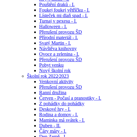
Pouštění draků - I.
Foukej foukej větříčku - I.
Lísteček mi dlaň spad - I.
Turnaj v pexesu - I.
Halloween - I.
Přerušení provozu ŠD
Přírodní materiál - I.
Svatý Martin - I.
Návštěva knihovny
Ovoce a zelenina - I.
Přerušení provozu ŠD
Pobyt venku
Nový školní rok
Školní rok 2022⁄2023
Venkovní aktivity
Přerušení provozu ŠD
Ranní družina
Červen - Počasí a pranostiky - I.
Z pohádky do pohádky
Deskové hry - I.
Rodina a domov - I.
Maminka má svátek - I.
Duben - II.
Čáry máry - I.
Den Země - I.