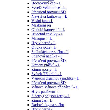
Bochovský čáp - I.
Veselé Velikonoce - I.
Přerušení provozu ŠD
Návštěva knihovny - I.
Vítání jara - I.
Maškarní rej
Období karnevalů - I.
Hudební chvilky - I.
Masopust - I.
Hry v herně - I.
O rukavičce - I.
Sněhuláci bez sněhu - I.
Sněhová nadílka - I.
Přerušení provozu ŠD
Krmení ptáčků - I.
Zimní sporty - I.
Svátek Tří králů - I.
Vánoční družinová nadílka - I.
Přerušení provozu ŠD
Vánoce Vánoce přicházejí - I.
Hry s padákem - I.
S čerty (ne)jsou žerty - I.
Zimní čas - l.
Radovánky na sněhu
Hry v herně - I.