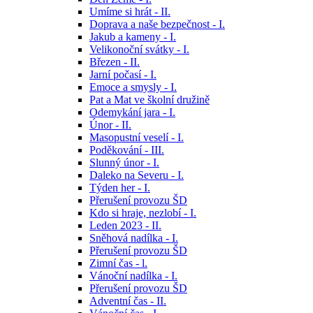
Umíme si hrát - II.
Doprava a naše bezpečnost - I.
Jakub a kameny - I.
Velikonoční svátky - I.
Březen - II.
Jarní počasí - I.
Emoce a smysly - I.
Pat a Mat ve školní družině
Odemykání jara - I.
Únor - II.
Masopustní veselí - I.
Poděkování - III.
Slunný únor - I.
Daleko na Severu - I.
Týden her - I.
Přerušení provozu ŠD
Kdo si hraje, nezlobí - I.
Leden 2023 - II.
Sněhová nadílka - I.
Přerušení provozu ŠD
Zimní čas - l.
Vánoční nadílka - I.
Přerušení provozu ŠD
Adventní čas - II.