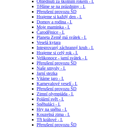
Ohlédnutí za školním rokem - I.
Těšíme se na prázdniny - I.
Přerušení provozu ŠD
Hrajeme si každý den - I.
Domov a rodina - I.
Moje maminka - I.
Čarodějnice - I.
Planeta Země má svátek - I.
Veselá kytara
Integrovaný záchranný kruh - I.
Hrajeme si celý rok - I.
Velikonoce - jarní svátek - I.
Přerušení provozu ŠD
Naše smysly - I.
Jarní stezka
Vítáme jaro - I.
Karnevalové veselí - I.
Přerušení provozu ŠD
Zimní olympiáda - I.
Polární svět - I.
Sněhuláci - I.
Hry na sněhu - I.
Kouzelná zima - I.
Tři králové - I.
Přerušení provozu ŠD