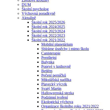
Zájmové kroužky
DUM
Školní psycholog
Výchovná poradkyně
Aktuálně
Školní rok 2025⁄2026
Školní rok 2024⁄2025
Školní rok 2023⁄2024
Školní rok 2022⁄2023
Školní rok 2021⁄2022
Mobilní planetárium
Sbíráme úspěchy i mimo školu
Canisterapie
Pernštejni
Balynka
Poprvé v knihovně
Betlém
Pečení perníčků
Mikulášská nadílka
Plavecký výcvik
Svatý Martin
Halloweenská stezka
Podzimní tvoření
Ekologická výchova
Organizace školního roku 2021⁄2022