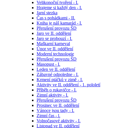
Velikonoční tvoření - I.
Hrajeme si každý den - I.
Jarní stezka
Čas s pohádkami - II.
Kniha je náš kamarád - I.
Přerušení provozu ŠD
Jaro ve II. oddělení
Jaro se probouzí - I.
Maškarní karneval
Únor ve II. oddělení
Moderní technologie
Přerušení provozu ŠD
Masopust - I.
Leden ve II. oddělení
Zábavné odpoledne - I.
Krmení ptáčků v zimě - I.
Aktivity ve II. oddělení - 1. pololetí
Příběh o rukavičce - I.
Zimní aktivity - I.
Přerušení provozu ŠD
Prosinec ve II. oddělení
Vánoce jsou tady - I.
Zimní čas - l.
Volnočasové aktivity - I.
Listopad ve II. oddělení