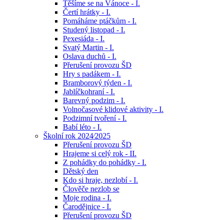
Těšíme se na Vánoce - I.
Čertí hrátky - I.
Pomáháme ptáčkům - I.
Studený listopad - I.
Pexesiáda - I.
Svatý Martin - I.
Oslava duchů - I.
Přerušení provozu ŠD
Hry s padákem - I.
Bramborový týden - I.
Jablíčkohraní - I.
Barevný podzim - I.
Volnočasové klidové aktivity - I.
Podzimní tvoření - I.
Babí léto - I.
Školní rok 2024⁄2025
Přerušení provozu ŠD
Hrajeme si celý rok - II.
Z pohádky do pohádky - I.
Dětský den
Kdo si hraje, nezlobí - I.
Člověče nezlob se
Moje rodina - I.
Čarodějnice - I.
Přerušení provozu ŠD