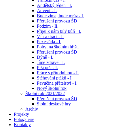
Vánoční čas - I.
Andělský týden - I.
Advent - I.
Bude zima, bude mráz - I.
Přerušení provozu ŠD
Podzim - II.
Přijel k nám bílý kůň - I.
Vítr a draci - I.
Pexesiáda - I.
Pobyt na školním hřišti
Přerušení provozu ŠD
Dýně - I.
Jíme zdravě - I.
Prší prší - I.
Práce s přírodninou - I.
Stěhování ptáků - I.
Pavučina přátelství - I.
Nový školní rok
Školní rok 2021⁄2022
Přerušení provozu ŠD
Stolní deskové hry
Archiv
Projekty
Fotogalerie
Kontakty