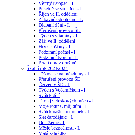
Větrný listopad - I.
Pekelně se soustřeď - I.
Říjen ve II. oddělení
Zábavné odpoledne - I.
Dlabání dýní - I.
Přerušení provozu ŠD
Týden s vitamíny - I.
Září ve II. oddělení
Hry s kaštany - I.
Podzimní počasí - I.
Podzimní tvoření - I.
První dny v družině
Školní rok 2023⁄2024
Těšíme se na prázdniny - I.
Přerušení provozu ŠD
Červen v ŠD - I.
Týden s Večerníčkem - I.
Svátek dětí
Turnaj v deskových hrách - I.
Moje rodina, můj dům - I.
Svátek našich maminek - I.
Slet čarodějnic - I.
Den Země - I.
Měsíc bezpečnosti - I.
Malá zahrádka