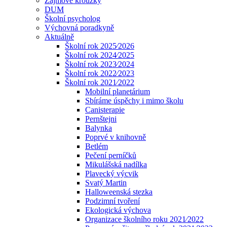
Zájmové kroužky
DUM
Školní psycholog
Výchovná poradkyně
Aktuálně
Školní rok 2025⁄2026
Školní rok 2024⁄2025
Školní rok 2023⁄2024
Školní rok 2022⁄2023
Školní rok 2021⁄2022
Mobilní planetárium
Sbíráme úspěchy i mimo školu
Canisterapie
Pernštejni
Balynka
Poprvé v knihovně
Betlém
Pečení perníčků
Mikulášská nadílka
Plavecký výcvik
Svatý Martin
Halloweenská stezka
Podzimní tvoření
Ekologická výchova
Organizace školního roku 2021⁄2022