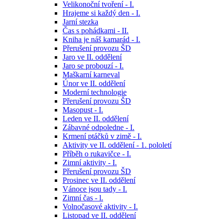
Velikonoční tvoření - I.
Hrajeme si každý den - I.
Jarní stezka
Čas s pohádkami - II.
Kniha je náš kamarád - I.
Přerušení provozu ŠD
Jaro ve II. oddělení
Jaro se probouzí - I.
Maškarní karneval
Únor ve II. oddělení
Moderní technologie
Přerušení provozu ŠD
Masopust - I.
Leden ve II. oddělení
Zábavné odpoledne - I.
Krmení ptáčků v zimě - I.
Aktivity ve II. oddělení - 1. pololetí
Příběh o rukavičce - I.
Zimní aktivity - I.
Přerušení provozu ŠD
Prosinec ve II. oddělení
Vánoce jsou tady - I.
Zimní čas - l.
Volnočasové aktivity - I.
Listopad ve II. oddělení