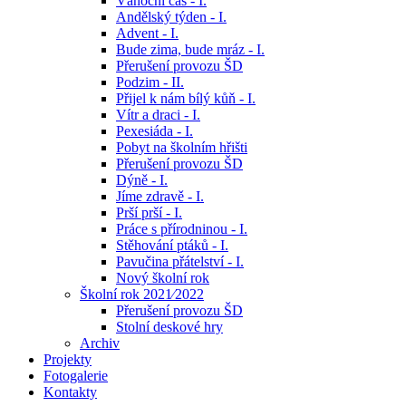
Vánoční čas - I.
Andělský týden - I.
Advent - I.
Bude zima, bude mráz - I.
Přerušení provozu ŠD
Podzim - II.
Přijel k nám bílý kůň - I.
Vítr a draci - I.
Pexesiáda - I.
Pobyt na školním hřišti
Přerušení provozu ŠD
Dýně - I.
Jíme zdravě - I.
Prší prší - I.
Práce s přírodninou - I.
Stěhování ptáků - I.
Pavučina přátelství - I.
Nový školní rok
Školní rok 2021⁄2022
Přerušení provozu ŠD
Stolní deskové hry
Archiv
Projekty
Fotogalerie
Kontakty