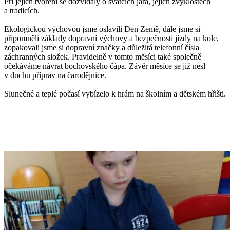
Při jejich tvoření se dozvídaly o svátcích jara, jejich zvyklostech
a tradicích.
Ekologickou výchovou jsme oslavili Den Země, dále jsme si
připomněli základy dopravní výchovy a bezpečnosti jízdy na kole,
zopakovali jsme si dopravní značky a důležitá telefonní čísla
záchranných složek. Pravidelně v tomto měsíci také společně
očekáváme návrat bochovského čápa. Závěr měsíce se již nesl
v duchu příprav na čarodějnice.
Slunečné a teplé počasí vybízelo k hrám na školním a dětském hřišti.