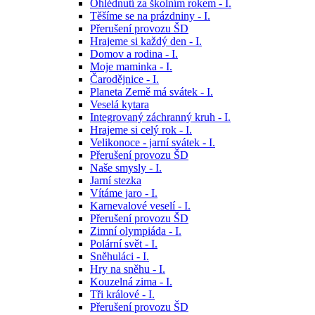
Ohlédnutí za školním rokem - I.
Těšíme se na prázdniny - I.
Přerušení provozu ŠD
Hrajeme si každý den - I.
Domov a rodina - I.
Moje maminka - I.
Čarodějnice - I.
Planeta Země má svátek - I.
Veselá kytara
Integrovaný záchranný kruh - I.
Hrajeme si celý rok - I.
Velikonoce - jarní svátek - I.
Přerušení provozu ŠD
Naše smysly - I.
Jarní stezka
Vítáme jaro - I.
Karnevalové veselí - I.
Přerušení provozu ŠD
Zimní olympiáda - I.
Polární svět - I.
Sněhuláci - I.
Hry na sněhu - I.
Kouzelná zima - I.
Tři králové - I.
Přerušení provozu ŠD