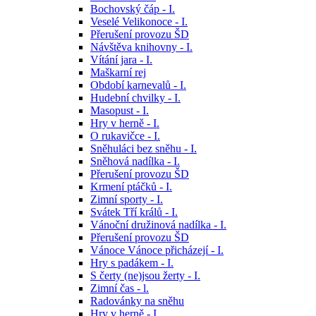
Bochovský čáp - I.
Veselé Velikonoce - I.
Přerušení provozu ŠD
Návštěva knihovny - I.
Vítání jara - I.
Maškarní rej
Období karnevalů - I.
Hudební chvilky - I.
Masopust - I.
Hry v herně - I.
O rukavičce - I.
Sněhuláci bez sněhu - I.
Sněhová nadílka - I.
Přerušení provozu ŠD
Krmení ptáčků - I.
Zimní sporty - I.
Svátek Tří králů - I.
Vánoční družinová nadílka - I.
Přerušení provozu ŠD
Vánoce Vánoce přicházejí - I.
Hry s padákem - I.
S čerty (ne)jsou žerty - I.
Zimní čas - l.
Radovánky na sněhu
Hry v herně - I.