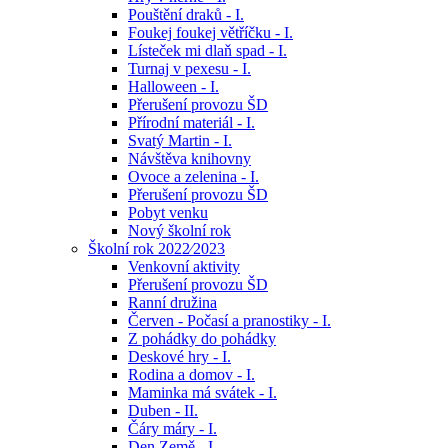
Pouštění draků - I.
Foukej foukej větříčku - I.
Lísteček mi dlaň spad - I.
Turnaj v pexesu - I.
Halloween - I.
Přerušení provozu ŠD
Přírodní materiál - I.
Svatý Martin - I.
Návštěva knihovny
Ovoce a zelenina - I.
Přerušení provozu ŠD
Pobyt venku
Nový školní rok
Školní rok 2022⁄2023
Venkovní aktivity
Přerušení provozu ŠD
Ranní družina
Červen - Počasí a pranostiky - I.
Z pohádky do pohádky
Deskové hry - I.
Rodina a domov - I.
Maminka má svátek - I.
Duben - II.
Čáry máry - I.
Den Země - I.