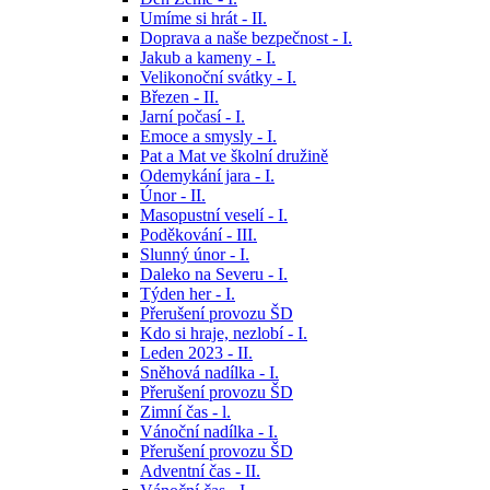
Umíme si hrát - II.
Doprava a naše bezpečnost - I.
Jakub a kameny - I.
Velikonoční svátky - I.
Březen - II.
Jarní počasí - I.
Emoce a smysly - I.
Pat a Mat ve školní družině
Odemykání jara - I.
Únor - II.
Masopustní veselí - I.
Poděkování - III.
Slunný únor - I.
Daleko na Severu - I.
Týden her - I.
Přerušení provozu ŠD
Kdo si hraje, nezlobí - I.
Leden 2023 - II.
Sněhová nadílka - I.
Přerušení provozu ŠD
Zimní čas - l.
Vánoční nadílka - I.
Přerušení provozu ŠD
Adventní čas - II.