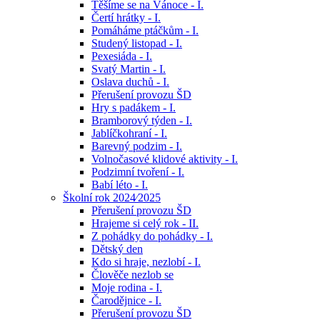
Těšíme se na Vánoce - I.
Čertí hrátky - I.
Pomáháme ptáčkům - I.
Studený listopad - I.
Pexesiáda - I.
Svatý Martin - I.
Oslava duchů - I.
Přerušení provozu ŠD
Hry s padákem - I.
Bramborový týden - I.
Jablíčkohraní - I.
Barevný podzim - I.
Volnočasové klidové aktivity - I.
Podzimní tvoření - I.
Babí léto - I.
Školní rok 2024⁄2025
Přerušení provozu ŠD
Hrajeme si celý rok - II.
Z pohádky do pohádky - I.
Dětský den
Kdo si hraje, nezlobí - I.
Člověče nezlob se
Moje rodina - I.
Čarodějnice - I.
Přerušení provozu ŠD