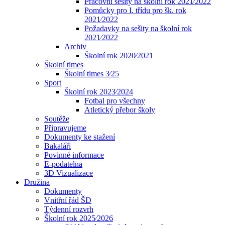
Pracovní sešity na školní rok 2021⁄2022
Pomůcky pro I. třídu pro šk. rok
2021⁄2022
Požadavky na sešity na školní rok
2021⁄2022
Archiv
Školní rok 2020⁄2021
Školní times
Školní times 3⁄25
Sport
Školní rok 2023⁄2024
Fotbal pro všechny
Atletický přebor školy
Soutěže
Připravujeme
Dokumenty ke stažení
Bakaláři
Povinné informace
E-podatelna
3D Vizualizace
Družina
Dokumenty
Vnitřní řád ŠD
Týdenní rozvrh
Školní rok 2025⁄2026