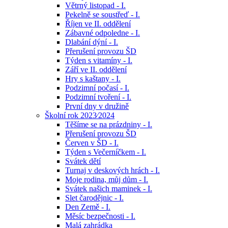
Větrný listopad - I.
Pekelně se soustřeď - I.
Říjen ve II. oddělení
Zábavné odpoledne - I.
Dlabání dýní - I.
Přerušení provozu ŠD
Týden s vitamíny - I.
Září ve II. oddělení
Hry s kaštany - I.
Podzimní počasí - I.
Podzimní tvoření - I.
První dny v družině
Školní rok 2023⁄2024
Těšíme se na prázdniny - I.
Přerušení provozu ŠD
Červen v ŠD - I.
Týden s Večerníčkem - I.
Svátek dětí
Turnaj v deskových hrách - I.
Moje rodina, můj dům - I.
Svátek našich maminek - I.
Slet čarodějnic - I.
Den Země - I.
Měsíc bezpečnosti - I.
Malá zahrádka