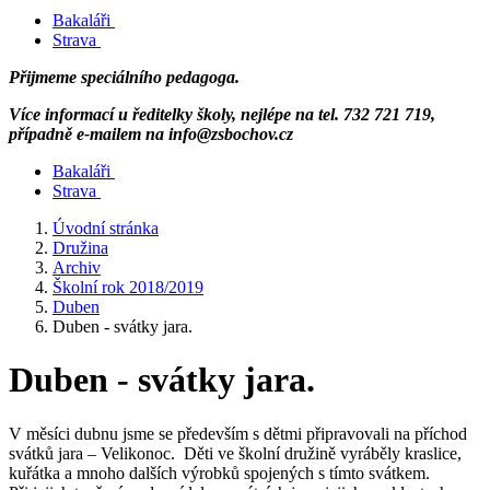
Bakaláři
Strava
Přijmeme speciálního pedagoga.
Více informací u ředitelky školy, nejlépe na tel. 732 721 719,
případně e-mailem na info@zsbochov.cz
Bakaláři
Strava
Úvodní stránka
Družina
Archiv
Školní rok 2018/2019
Duben
Duben - svátky jara.
Duben - svátky jara.
V měsíci dubnu jsme se především s dětmi připravovali na příchod
svátků jara – Velikonoc. Děti ve školní družině vyráběly kraslice,
kuřátka a mnoho dalších výrobků spojených s tímto svátkem.