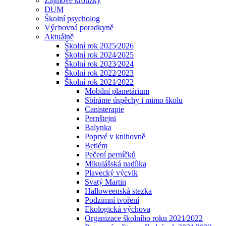
Zájmové kroužky
DUM
Školní psycholog
Výchovná poradkyně
Aktuálně
Školní rok 2025⁄2026
Školní rok 2024⁄2025
Školní rok 2023⁄2024
Školní rok 2022⁄2023
Školní rok 2021⁄2022
Mobilní planetárium
Sbíráme úspěchy i mimo školu
Canisterapie
Pernštejni
Balynka
Poprvé v knihovně
Betlém
Pečení perníčků
Mikulášská nadílka
Plavecký výcvik
Svatý Martin
Halloweenská stezka
Podzimní tvoření
Ekologická výchova
Organizace školního roku 2021⁄2022