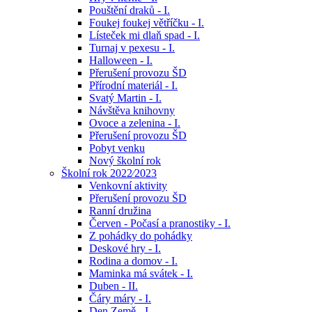
Pouštění draků - I.
Foukej foukej větříčku - I.
Lísteček mi dlaň spad - I.
Turnaj v pexesu - I.
Halloween - I.
Přerušení provozu ŠD
Přírodní materiál - I.
Svatý Martin - I.
Návštěva knihovny
Ovoce a zelenina - I.
Přerušení provozu ŠD
Pobyt venku
Nový školní rok
Školní rok 2022⁄2023
Venkovní aktivity
Přerušení provozu ŠD
Ranní družina
Červen - Počasí a pranostiky - I.
Z pohádky do pohádky
Deskové hry - I.
Rodina a domov - I.
Maminka má svátek - I.
Duben - II.
Čáry máry - I.
Den Země - I.