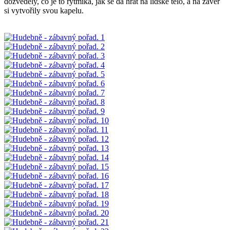
dozvěděly, co je to rytmika, jak se dá hrát na lidské tělo, a na závěr
si vytvořily svou kapelu.