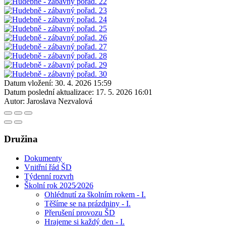
Datum vložení:
30. 4. 2026 15:59
Datum poslední aktualizace:
17. 5. 2026 16:01
Autor:
Jaroslava Nezvalová
Družina
Dokumenty
Vnitřní řád ŠD
Týdenní rozvrh
Školní rok 2025⁄2026
Ohlédnutí za školním rokem - I.
Těšíme se na prázdniny - I.
Přerušení provozu ŠD
Hrajeme si každý den - I.