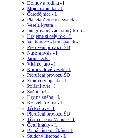
Domov a rodina - I.
Moje maminka - I.
Čarodějnice - I.
Planeta Země má svátek - I.
Veselá kytara
Integrovaný záchranný kruh - I.
Hrajeme si celý rok - I.
Velikonoce - jarní svátek - I.
Přerušení provozu ŠD
Naše smysly - I.
Jarní stezka
Vítáme jaro - I.
Karnevalové veselí - I.
Přerušení provozu ŠD
Zimní olympiáda - I.
Polární svět - I.
Sněhuláci - I.
Hry na sněhu - I.
Kouzelná zima - I.
Tři králové - I.
Přerušení provozu ŠD
Těšíme se na Vánoce - I.
Čertí hrátky - I.
Pomáháme ptáčkům - I.
Studený listopad - I.