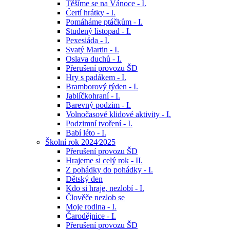
Těšíme se na Vánoce - I.
Čertí hrátky - I.
Pomáháme ptáčkům - I.
Studený listopad - I.
Pexesiáda - I.
Svatý Martin - I.
Oslava duchů - I.
Přerušení provozu ŠD
Hry s padákem - I.
Bramborový týden - I.
Jablíčkohraní - I.
Barevný podzim - I.
Volnočasové klidové aktivity - I.
Podzimní tvoření - I.
Babí léto - I.
Školní rok 2024⁄2025
Přerušení provozu ŠD
Hrajeme si celý rok - II.
Z pohádky do pohádky - I.
Dětský den
Kdo si hraje, nezlobí - I.
Člověče nezlob se
Moje rodina - I.
Čarodějnice - I.
Přerušení provozu ŠD