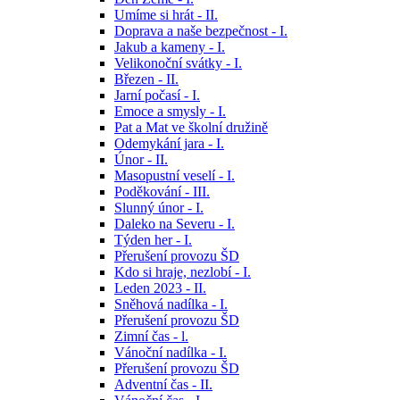
Umíme si hrát - II.
Doprava a naše bezpečnost - I.
Jakub a kameny - I.
Velikonoční svátky - I.
Březen - II.
Jarní počasí - I.
Emoce a smysly - I.
Pat a Mat ve školní družině
Odemykání jara - I.
Únor - II.
Masopustní veselí - I.
Poděkování - III.
Slunný únor - I.
Daleko na Severu - I.
Týden her - I.
Přerušení provozu ŠD
Kdo si hraje, nezlobí - I.
Leden 2023 - II.
Sněhová nadílka - I.
Přerušení provozu ŠD
Zimní čas - l.
Vánoční nadílka - I.
Přerušení provozu ŠD
Adventní čas - II.