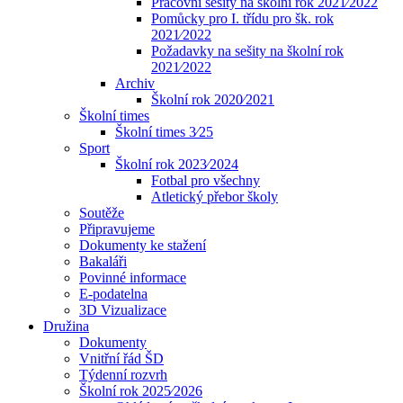
Pracovní sešity na školní rok 2021⁄2022
Pomůcky pro I. třídu pro šk. rok
2021⁄2022
Požadavky na sešity na školní rok
2021⁄2022
Archiv
Školní rok 2020⁄2021
Školní times
Školní times 3⁄25
Sport
Školní rok 2023⁄2024
Fotbal pro všechny
Atletický přebor školy
Soutěže
Připravujeme
Dokumenty ke stažení
Bakaláři
Povinné informace
E-podatelna
3D Vizualizace
Družina
Dokumenty
Vnitřní řád ŠD
Týdenní rozvrh
Školní rok 2025⁄2026