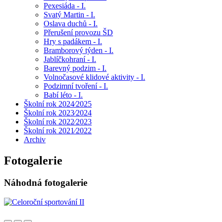
Pexesiáda - I.
Svatý Martin - I.
Oslava duchů - I.
Přerušení provozu ŠD
Hry s padákem - I.
Bramborový týden - I.
Jablíčkohraní - I.
Barevný podzim - I.
Volnočasové klidové aktivity - I.
Podzimní tvoření - I.
Babí léto - I.
Školní rok 2024⁄2025
Školní rok 2023⁄2024
Školní rok 2022⁄2023
Školní rok 2021⁄2022
Archiv
Fotogalerie
Náhodná fotogalerie