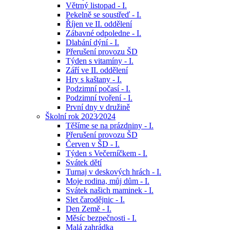
Větrný listopad - I.
Pekelně se soustřeď - I.
Říjen ve II. oddělení
Zábavné odpoledne - I.
Dlabání dýní - I.
Přerušení provozu ŠD
Týden s vitamíny - I.
Září ve II. oddělení
Hry s kaštany - I.
Podzimní počasí - I.
Podzimní tvoření - I.
První dny v družině
Školní rok 2023⁄2024
Těšíme se na prázdniny - I.
Přerušení provozu ŠD
Červen v ŠD - I.
Týden s Večerníčkem - I.
Svátek dětí
Turnaj v deskových hrách - I.
Moje rodina, můj dům - I.
Svátek našich maminek - I.
Slet čarodějnic - I.
Den Země - I.
Měsíc bezpečnosti - I.
Malá zahrádka