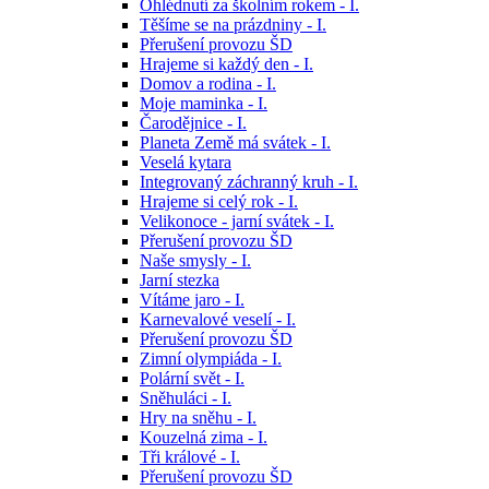
Ohlédnutí za školním rokem - I.
Těšíme se na prázdniny - I.
Přerušení provozu ŠD
Hrajeme si každý den - I.
Domov a rodina - I.
Moje maminka - I.
Čarodějnice - I.
Planeta Země má svátek - I.
Veselá kytara
Integrovaný záchranný kruh - I.
Hrajeme si celý rok - I.
Velikonoce - jarní svátek - I.
Přerušení provozu ŠD
Naše smysly - I.
Jarní stezka
Vítáme jaro - I.
Karnevalové veselí - I.
Přerušení provozu ŠD
Zimní olympiáda - I.
Polární svět - I.
Sněhuláci - I.
Hry na sněhu - I.
Kouzelná zima - I.
Tři králové - I.
Přerušení provozu ŠD