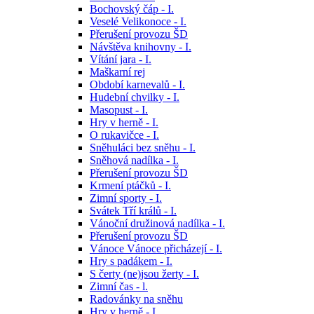
Bochovský čáp - I.
Veselé Velikonoce - I.
Přerušení provozu ŠD
Návštěva knihovny - I.
Vítání jara - I.
Maškarní rej
Období karnevalů - I.
Hudební chvilky - I.
Masopust - I.
Hry v herně - I.
O rukavičce - I.
Sněhuláci bez sněhu - I.
Sněhová nadílka - I.
Přerušení provozu ŠD
Krmení ptáčků - I.
Zimní sporty - I.
Svátek Tří králů - I.
Vánoční družinová nadílka - I.
Přerušení provozu ŠD
Vánoce Vánoce přicházejí - I.
Hry s padákem - I.
S čerty (ne)jsou žerty - I.
Zimní čas - l.
Radovánky na sněhu
Hry v herně - I.