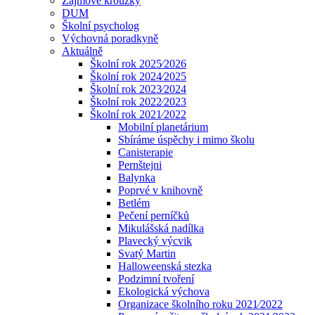
Zájmové kroužky
DUM
Školní psycholog
Výchovná poradkyně
Aktuálně
Školní rok 2025⁄2026
Školní rok 2024⁄2025
Školní rok 2023⁄2024
Školní rok 2022⁄2023
Školní rok 2021⁄2022
Mobilní planetárium
Sbíráme úspěchy i mimo školu
Canisterapie
Pernštejni
Balynka
Poprvé v knihovně
Betlém
Pečení perníčků
Mikulášská nadílka
Plavecký výcvik
Svatý Martin
Halloweenská stezka
Podzimní tvoření
Ekologická výchova
Organizace školního roku 2021⁄2022