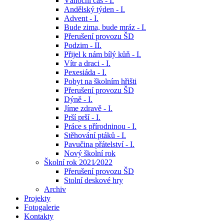
Vánoční čas - I.
Andělský týden - I.
Advent - I.
Bude zima, bude mráz - I.
Přerušení provozu ŠD
Podzim - II.
Přijel k nám bílý kůň - I.
Vítr a draci - I.
Pexesiáda - I.
Pobyt na školním hřišti
Přerušení provozu ŠD
Dýně - I.
Jíme zdravě - I.
Prší prší - I.
Práce s přírodninou - I.
Stěhování ptáků - I.
Pavučina přátelství - I.
Nový školní rok
Školní rok 2021⁄2022
Přerušení provozu ŠD
Stolní deskové hry
Archiv
Projekty
Fotogalerie
Kontakty