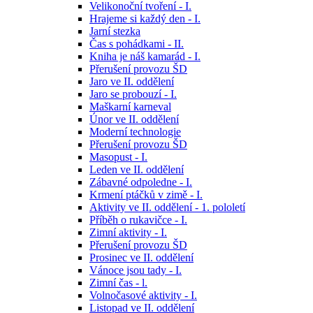
Velikonoční tvoření - I.
Hrajeme si každý den - I.
Jarní stezka
Čas s pohádkami - II.
Kniha je náš kamarád - I.
Přerušení provozu ŠD
Jaro ve II. oddělení
Jaro se probouzí - I.
Maškarní karneval
Únor ve II. oddělení
Moderní technologie
Přerušení provozu ŠD
Masopust - I.
Leden ve II. oddělení
Zábavné odpoledne - I.
Krmení ptáčků v zimě - I.
Aktivity ve II. oddělení - 1. pololetí
Příběh o rukavičce - I.
Zimní aktivity - I.
Přerušení provozu ŠD
Prosinec ve II. oddělení
Vánoce jsou tady - I.
Zimní čas - l.
Volnočasové aktivity - I.
Listopad ve II. oddělení