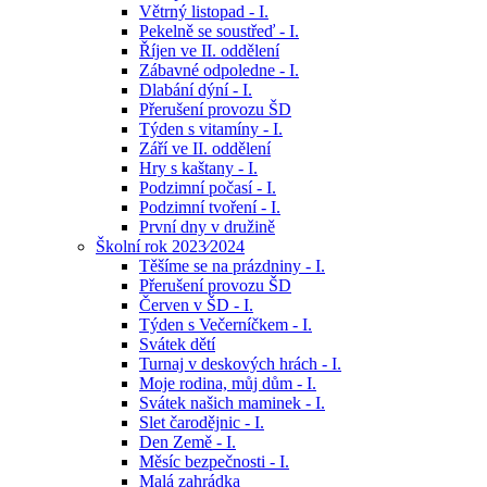
Větrný listopad - I.
Pekelně se soustřeď - I.
Říjen ve II. oddělení
Zábavné odpoledne - I.
Dlabání dýní - I.
Přerušení provozu ŠD
Týden s vitamíny - I.
Září ve II. oddělení
Hry s kaštany - I.
Podzimní počasí - I.
Podzimní tvoření - I.
První dny v družině
Školní rok 2023⁄2024
Těšíme se na prázdniny - I.
Přerušení provozu ŠD
Červen v ŠD - I.
Týden s Večerníčkem - I.
Svátek dětí
Turnaj v deskových hrách - I.
Moje rodina, můj dům - I.
Svátek našich maminek - I.
Slet čarodějnic - I.
Den Země - I.
Měsíc bezpečnosti - I.
Malá zahrádka