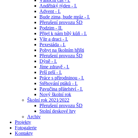
Vánoční čas - I.
Andělský týden - I.
Advent - I.
Bude zima, bude mráz - I.
Přerušení provozu ŠD
Podzim - II.
Přijel k nám bílý kůň - I.
Vítr a draci - I.
Pexesiáda - I.
Pobyt na školním hřišti
Přerušení provozu ŠD
Dýně - I.
Jíme zdravě - I.
Prší prší - I.
Práce s přírodninou - I.
Stěhování ptáků - I.
Pavučina přátelství - I.
Nový školní rok
Školní rok 2021⁄2022
Přerušení provozu ŠD
Stolní deskové hry
Archiv
Projekty
Fotogalerie
Kontakty