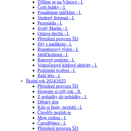
Těšíme se na Vánoce - I.
Čertí hrátky - I.
Pomáháme ptáčkům - I.
Studený listopad - I.
Pexesiáda - I.
Svatý Martin - I.
Oslava duchů - I.
Přerušení provozu ŠD
Hry s padákem - I.
Bramborový týden - I.
Jablíčkohraní - I.
Barevný podzim - I.
Volnočasové klidové aktivity - I.
Podzimní tvoření - I.
Babí léto - I.
Školní rok 2024⁄2025
Přerušení provozu ŠD
Hrajeme si celý rok - II.
Z pohádky do pohádky - I.
Dětský den
Kdo si hraje, nezlobí - I.
Člověče nezlob se
Moje rodina - I.
Čarodějnice - I.
Přerušení provozu ŠD