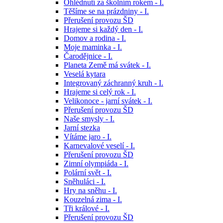
Ohlédnutí za školním rokem - I.
Těšíme se na prázdniny - I.
Přerušení provozu ŠD
Hrajeme si každý den - I.
Domov a rodina - I.
Moje maminka - I.
Čarodějnice - I.
Planeta Země má svátek - I.
Veselá kytara
Integrovaný záchranný kruh - I.
Hrajeme si celý rok - I.
Velikonoce - jarní svátek - I.
Přerušení provozu ŠD
Naše smysly - I.
Jarní stezka
Vítáme jaro - I.
Karnevalové veselí - I.
Přerušení provozu ŠD
Zimní olympiáda - I.
Polární svět - I.
Sněhuláci - I.
Hry na sněhu - I.
Kouzelná zima - I.
Tři králové - I.
Přerušení provozu ŠD