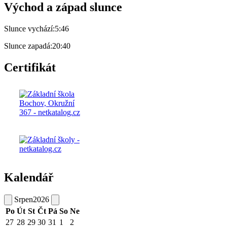
Východ a západ slunce
Slunce vychází:
5:46
Slunce zapadá:
20:40
Certifikát
Kalendář
Srpen
2026
Po
Út
St
Čt
Pá
So
Ne
27
28
29
30
31
1
2