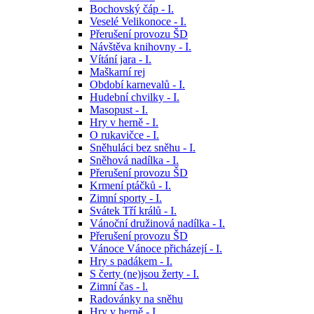
Bochovský čáp - I.
Veselé Velikonoce - I.
Přerušení provozu ŠD
Návštěva knihovny - I.
Vítání jara - I.
Maškarní rej
Období karnevalů - I.
Hudební chvilky - I.
Masopust - I.
Hry v herně - I.
O rukavičce - I.
Sněhuláci bez sněhu - I.
Sněhová nadílka - I.
Přerušení provozu ŠD
Krmení ptáčků - I.
Zimní sporty - I.
Svátek Tří králů - I.
Vánoční družinová nadílka - I.
Přerušení provozu ŠD
Vánoce Vánoce přicházejí - I.
Hry s padákem - I.
S čerty (ne)jsou žerty - I.
Zimní čas - l.
Radovánky na sněhu
Hry v herně - I.