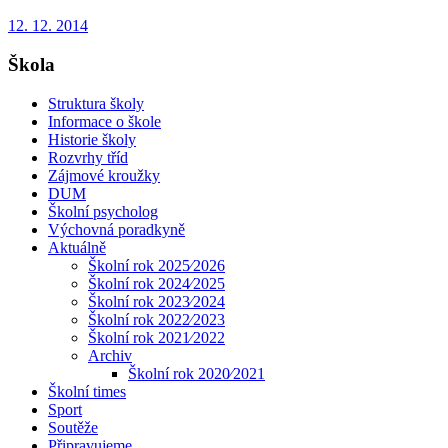
12. 12. 2014
Škola
Struktura školy
Informace o škole
Historie školy
Rozvrhy tříd
Zájmové kroužky
DUM
Školní psycholog
Výchovná poradkyně
Aktuálně
Školní rok 2025⁄2026
Školní rok 2024⁄2025
Školní rok 2023⁄2024
Školní rok 2022⁄2023
Školní rok 2021⁄2022
Archiv
Školní rok 2020⁄2021
Školní times
Sport
Soutěže
Připravujeme