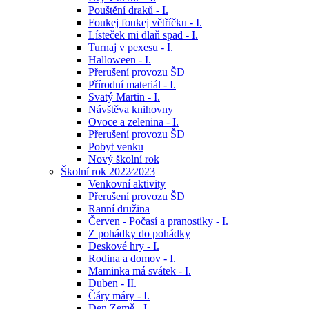
Pouštění draků - I.
Foukej foukej větříčku - I.
Lísteček mi dlaň spad - I.
Turnaj v pexesu - I.
Halloween - I.
Přerušení provozu ŠD
Přírodní materiál - I.
Svatý Martin - I.
Návštěva knihovny
Ovoce a zelenina - I.
Přerušení provozu ŠD
Pobyt venku
Nový školní rok
Školní rok 2022⁄2023
Venkovní aktivity
Přerušení provozu ŠD
Ranní družina
Červen - Počasí a pranostiky - I.
Z pohádky do pohádky
Deskové hry - I.
Rodina a domov - I.
Maminka má svátek - I.
Duben - II.
Čáry máry - I.
Den Země - I.