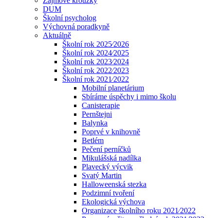
Zájmové kroužky
DUM
Školní psycholog
Výchovná poradkyně
Aktuálně
Školní rok 2025⁄2026
Školní rok 2024⁄2025
Školní rok 2023⁄2024
Školní rok 2022⁄2023
Školní rok 2021⁄2022
Mobilní planetárium
Sbíráme úspěchy i mimo školu
Canisterapie
Pernštejni
Balynka
Poprvé v knihovně
Betlém
Pečení perníčků
Mikulášská nadílka
Plavecký výcvik
Svatý Martin
Halloweenská stezka
Podzimní tvoření
Ekologická výchova
Organizace školního roku 2021⁄2022