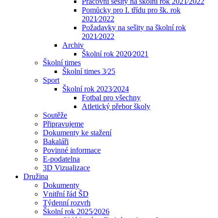
Pracovní sešity na školní rok 2021⁄2022
Pomůcky pro I. třídu pro šk. rok
2021⁄2022
Požadavky na sešity na školní rok
2021⁄2022
Archiv
Školní rok 2020⁄2021
Školní times
Školní times 3⁄25
Sport
Školní rok 2023⁄2024
Fotbal pro všechny
Atletický přebor školy
Soutěže
Připravujeme
Dokumenty ke stažení
Bakaláři
Povinné informace
E-podatelna
3D Vizualizace
Družina
Dokumenty
Vnitřní řád ŠD
Týdenní rozvrh
Školní rok 2025⁄2026