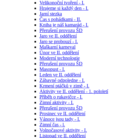
Velikonoční tvoření - I.
Hrajeme si každý den - I.
Jarní stezka
Čas s pohádkami - II.
Kniha je náš kamarád - I.
Přerušení provozu ŠD
Jaro ve II. oddělení
Jaro se probouzí - I.
Maškarní karneval
Únor ve II. oddělení
Moderní technologie
Přerušení provozu ŠD
Masopust - I.
Leden ve II. oddělení
Zábavné odpoledne - I.
Krmení ptáčků v zimě - I.
Aktivity ve II. oddělení - 1. pololetí
Příběh o rukavičce - I.
Zimní aktivity - I.
Přerušení provozu ŠD
Prosinec ve II. oddělení
Vánoce jsou tady - I.
Zimní čas - l.
Volnočasové aktivity - I.
Listopad ve II. oddělení