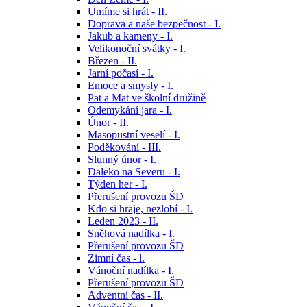
Umíme si hrát - II.
Doprava a naše bezpečnost - I.
Jakub a kameny - I.
Velikonoční svátky - I.
Březen - II.
Jarní počasí - I.
Emoce a smysly - I.
Pat a Mat ve školní družině
Odemykání jara - I.
Únor - II.
Masopustní veselí - I.
Poděkování - III.
Slunný únor - I.
Daleko na Severu - I.
Týden her - I.
Přerušení provozu ŠD
Kdo si hraje, nezlobí - I.
Leden 2023 - II.
Sněhová nadílka - I.
Přerušení provozu ŠD
Zimní čas - l.
Vánoční nadílka - I.
Přerušení provozu ŠD
Adventní čas - II.