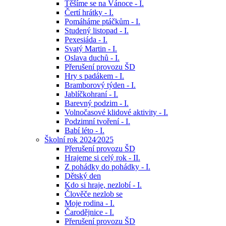
Těšíme se na Vánoce - I.
Čertí hrátky - I.
Pomáháme ptáčkům - I.
Studený listopad - I.
Pexesiáda - I.
Svatý Martin - I.
Oslava duchů - I.
Přerušení provozu ŠD
Hry s padákem - I.
Bramborový týden - I.
Jablíčkohraní - I.
Barevný podzim - I.
Volnočasové klidové aktivity - I.
Podzimní tvoření - I.
Babí léto - I.
Školní rok 2024⁄2025
Přerušení provozu ŠD
Hrajeme si celý rok - II.
Z pohádky do pohádky - I.
Dětský den
Kdo si hraje, nezlobí - I.
Člověče nezlob se
Moje rodina - I.
Čarodějnice - I.
Přerušení provozu ŠD