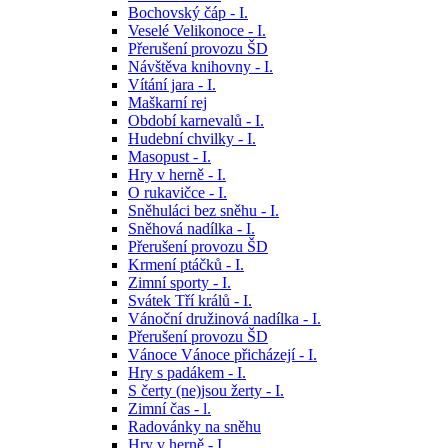
Bochovský čáp - I.
Veselé Velikonoce - I.
Přerušení provozu ŠD
Návštěva knihovny - I.
Vítání jara - I.
Maškarní rej
Období karnevalů - I.
Hudební chvilky - I.
Masopust - I.
Hry v herně - I.
O rukavičce - I.
Sněhuláci bez sněhu - I.
Sněhová nadílka - I.
Přerušení provozu ŠD
Krmení ptáčků - I.
Zimní sporty - I.
Svátek Tří králů - I.
Vánoční družinová nadílka - I.
Přerušení provozu ŠD
Vánoce Vánoce přicházejí - I.
Hry s padákem - I.
S čerty (ne)jsou žerty - I.
Zimní čas - l.
Radovánky na sněhu
Hry v herně - I.