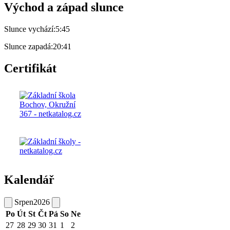
Východ a západ slunce
Slunce vychází:
5:45
Slunce zapadá:
20:41
Certifikát
Kalendář
Srpen
2026
Po
Út
St
Čt
Pá
So
Ne
27
28
29
30
31
1
2