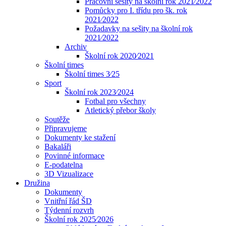
Pracovní sešity na školní rok 2021⁄2022
Pomůcky pro I. třídu pro šk. rok
2021⁄2022
Požadavky na sešity na školní rok
2021⁄2022
Archiv
Školní rok 2020⁄2021
Školní times
Školní times 3⁄25
Sport
Školní rok 2023⁄2024
Fotbal pro všechny
Atletický přebor školy
Soutěže
Připravujeme
Dokumenty ke stažení
Bakaláři
Povinné informace
E-podatelna
3D Vizualizace
Družina
Dokumenty
Vnitřní řád ŠD
Týdenní rozvrh
Školní rok 2025⁄2026