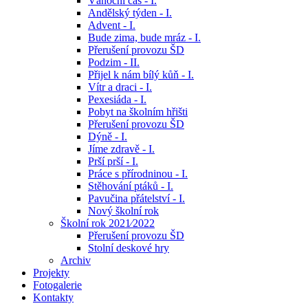
Vánoční čas - I.
Andělský týden - I.
Advent - I.
Bude zima, bude mráz - I.
Přerušení provozu ŠD
Podzim - II.
Přijel k nám bílý kůň - I.
Vítr a draci - I.
Pexesiáda - I.
Pobyt na školním hřišti
Přerušení provozu ŠD
Dýně - I.
Jíme zdravě - I.
Prší prší - I.
Práce s přírodninou - I.
Stěhování ptáků - I.
Pavučina přátelství - I.
Nový školní rok
Školní rok 2021⁄2022
Přerušení provozu ŠD
Stolní deskové hry
Archiv
Projekty
Fotogalerie
Kontakty