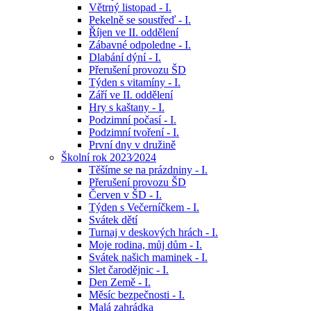
Větrný listopad - I.
Pekelně se soustřeď - I.
Říjen ve II. oddělení
Zábavné odpoledne - I.
Dlabání dýní - I.
Přerušení provozu ŠD
Týden s vitamíny - I.
Září ve II. oddělení
Hry s kaštany - I.
Podzimní počasí - I.
Podzimní tvoření - I.
První dny v družině
Školní rok 2023⁄2024
Těšíme se na prázdniny - I.
Přerušení provozu ŠD
Červen v ŠD - I.
Týden s Večerníčkem - I.
Svátek dětí
Turnaj v deskových hrách - I.
Moje rodina, můj dům - I.
Svátek našich maminek - I.
Slet čarodějnic - I.
Den Země - I.
Měsíc bezpečnosti - I.
Malá zahrádka