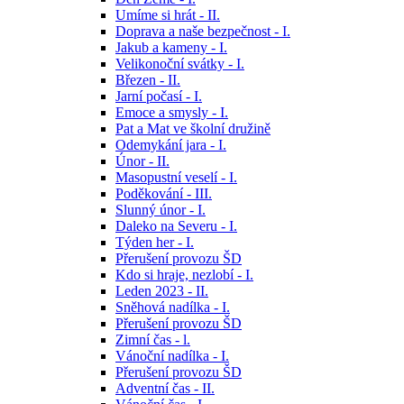
Umíme si hrát - II.
Doprava a naše bezpečnost - I.
Jakub a kameny - I.
Velikonoční svátky - I.
Březen - II.
Jarní počasí - I.
Emoce a smysly - I.
Pat a Mat ve školní družině
Odemykání jara - I.
Únor - II.
Masopustní veselí - I.
Poděkování - III.
Slunný únor - I.
Daleko na Severu - I.
Týden her - I.
Přerušení provozu ŠD
Kdo si hraje, nezlobí - I.
Leden 2023 - II.
Sněhová nadílka - I.
Přerušení provozu ŠD
Zimní čas - l.
Vánoční nadílka - I.
Přerušení provozu ŠD
Adventní čas - II.