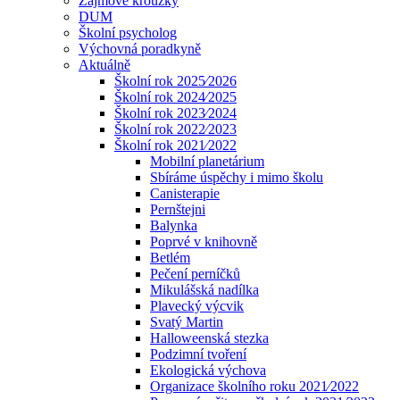
Zájmové kroužky
DUM
Školní psycholog
Výchovná poradkyně
Aktuálně
Školní rok 2025⁄2026
Školní rok 2024⁄2025
Školní rok 2023⁄2024
Školní rok 2022⁄2023
Školní rok 2021⁄2022
Mobilní planetárium
Sbíráme úspěchy i mimo školu
Canisterapie
Pernštejni
Balynka
Poprvé v knihovně
Betlém
Pečení perníčků
Mikulášská nadílka
Plavecký výcvik
Svatý Martin
Halloweenská stezka
Podzimní tvoření
Ekologická výchova
Organizace školního roku 2021⁄2022