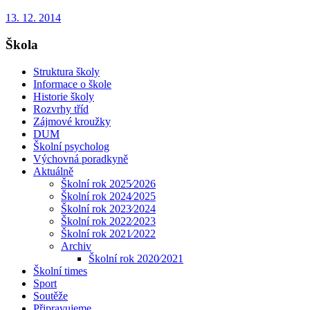
13. 12. 2014
Škola
Struktura školy
Informace o škole
Historie školy
Rozvrhy tříd
Zájmové kroužky
DUM
Školní psycholog
Výchovná poradkyně
Aktuálně
Školní rok 2025⁄2026
Školní rok 2024⁄2025
Školní rok 2023⁄2024
Školní rok 2022⁄2023
Školní rok 2021⁄2022
Archiv
Školní rok 2020⁄2021
Školní times
Sport
Soutěže
Připravujeme