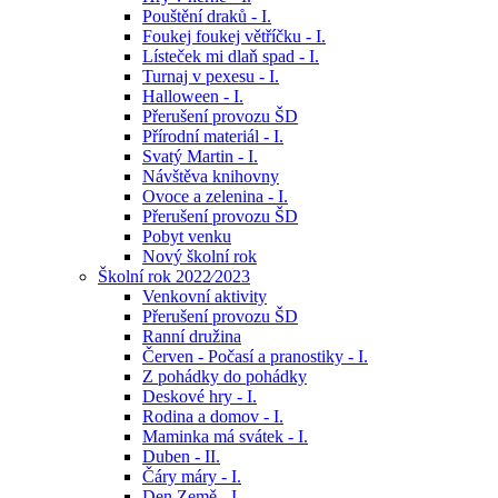
Pouštění draků - I.
Foukej foukej větříčku - I.
Lísteček mi dlaň spad - I.
Turnaj v pexesu - I.
Halloween - I.
Přerušení provozu ŠD
Přírodní materiál - I.
Svatý Martin - I.
Návštěva knihovny
Ovoce a zelenina - I.
Přerušení provozu ŠD
Pobyt venku
Nový školní rok
Školní rok 2022⁄2023
Venkovní aktivity
Přerušení provozu ŠD
Ranní družina
Červen - Počasí a pranostiky - I.
Z pohádky do pohádky
Deskové hry - I.
Rodina a domov - I.
Maminka má svátek - I.
Duben - II.
Čáry máry - I.
Den Země - I.