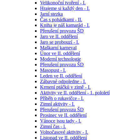
Velikonoční tvoření - I.
Hrajeme si každý den - I.
Jarní stezka
Čas s pohádkami - II.
Kniha je náš kamarád - I.
Přerušení provozu ŠD
Jaro ve II. oddělení
Jaro se probouzí - I.
Maškarní karneval
Únor ve II. oddělení
Moderní technologie
Přerušení provozu ŠD
Masopust - I.
Leden ve II. oddělení
Zábavné odpoledne - I.
Krmení ptáčků v zimě - I.
Aktivity ve II. oddělení - 1. pololetí
Příběh o rukavičce - I.
Zimní aktivity - I.
Přerušení provozu ŠD
Prosinec ve II. oddělení
Vánoce jsou tady - I.
Zimní čas - l.
Volnočasové aktivity - I.
Listopad ve II. oddělení