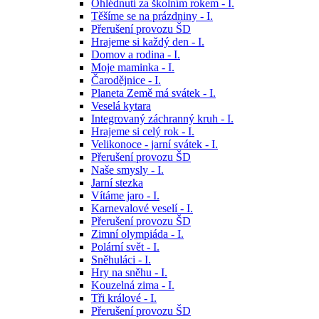
Ohlédnutí za školním rokem - I.
Těšíme se na prázdniny - I.
Přerušení provozu ŠD
Hrajeme si každý den - I.
Domov a rodina - I.
Moje maminka - I.
Čarodějnice - I.
Planeta Země má svátek - I.
Veselá kytara
Integrovaný záchranný kruh - I.
Hrajeme si celý rok - I.
Velikonoce - jarní svátek - I.
Přerušení provozu ŠD
Naše smysly - I.
Jarní stezka
Vítáme jaro - I.
Karnevalové veselí - I.
Přerušení provozu ŠD
Zimní olympiáda - I.
Polární svět - I.
Sněhuláci - I.
Hry na sněhu - I.
Kouzelná zima - I.
Tři králové - I.
Přerušení provozu ŠD