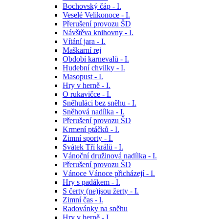
Bochovský čáp - I.
Veselé Velikonoce - I.
Přerušení provozu ŠD
Návštěva knihovny - I.
Vítání jara - I.
Maškarní rej
Období karnevalů - I.
Hudební chvilky - I.
Masopust - I.
Hry v herně - I.
O rukavičce - I.
Sněhuláci bez sněhu - I.
Sněhová nadílka - I.
Přerušení provozu ŠD
Krmení ptáčků - I.
Zimní sporty - I.
Svátek Tří králů - I.
Vánoční družinová nadílka - I.
Přerušení provozu ŠD
Vánoce Vánoce přicházejí - I.
Hry s padákem - I.
S čerty (ne)jsou žerty - I.
Zimní čas - l.
Radovánky na sněhu
Hry v herně - I.