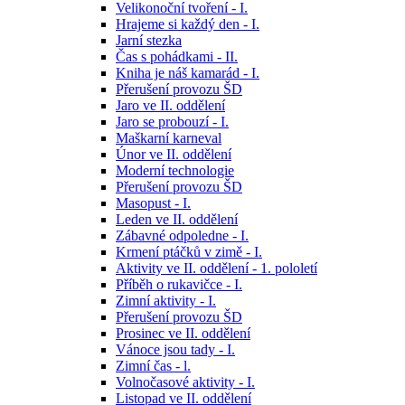
Velikonoční tvoření - I.
Hrajeme si každý den - I.
Jarní stezka
Čas s pohádkami - II.
Kniha je náš kamarád - I.
Přerušení provozu ŠD
Jaro ve II. oddělení
Jaro se probouzí - I.
Maškarní karneval
Únor ve II. oddělení
Moderní technologie
Přerušení provozu ŠD
Masopust - I.
Leden ve II. oddělení
Zábavné odpoledne - I.
Krmení ptáčků v zimě - I.
Aktivity ve II. oddělení - 1. pololetí
Příběh o rukavičce - I.
Zimní aktivity - I.
Přerušení provozu ŠD
Prosinec ve II. oddělení
Vánoce jsou tady - I.
Zimní čas - l.
Volnočasové aktivity - I.
Listopad ve II. oddělení