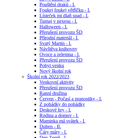
Pouštění draků - I.
Foukej foukej větříčku - I.
Lísteček mi dlaň spad - I.
Turnaj v pexesu - I.
Halloween - I.
Přerušení provozu ŠD
Přírodní materiál - I.
Svatý Martin - I.
Návštěva knihovny
Ovoce a zelenina - I.
Přerušení provozu ŠD
Pobyt venku
Nový školní rok
Školní rok 2022⁄2023
Venkovní aktivity
Přerušení provozu ŠD
Ranní družina
Červen - Počasí a pranostiky - I.
Z pohádky do pohádky
Deskové hry - I.
Rodina a domov - I.
Maminka má svátek - I.
Duben - II.
Čáry máry - I.
Den Země - I.