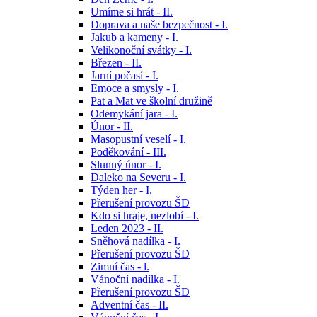
Umíme si hrát - II.
Doprava a naše bezpečnost - I.
Jakub a kameny - I.
Velikonoční svátky - I.
Březen - II.
Jarní počasí - I.
Emoce a smysly - I.
Pat a Mat ve školní družině
Odemykání jara - I.
Únor - II.
Masopustní veselí - I.
Poděkování - III.
Slunný únor - I.
Daleko na Severu - I.
Týden her - I.
Přerušení provozu ŠD
Kdo si hraje, nezlobí - I.
Leden 2023 - II.
Sněhová nadílka - I.
Přerušení provozu ŠD
Zimní čas - l.
Vánoční nadílka - I.
Přerušení provozu ŠD
Adventní čas - II.