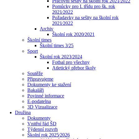
Pracovní sešity na školní rok 2021⁄2022
Pomůcky pro I. třídu pro šk. rok
2021⁄2022
Požadavky na sešity na školní rok
2021⁄2022
Archiv
Školní rok 2020⁄2021
Školní times
Školní times 3⁄25
Sport
Školní rok 2023⁄2024
Fotbal pro všechny
Atletický přebor školy
Soutěže
Připravujeme
Dokumenty ke stažení
Bakaláři
Povinné informace
E-podatelna
3D Vizualizace
Družina
Dokumenty
Vnitřní řád ŠD
Týdenní rozvrh
Školní rok 2025⁄2026