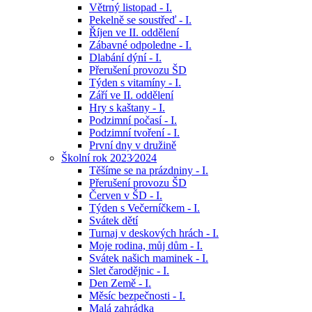
Větrný listopad - I.
Pekelně se soustřeď - I.
Říjen ve II. oddělení
Zábavné odpoledne - I.
Dlabání dýní - I.
Přerušení provozu ŠD
Týden s vitamíny - I.
Září ve II. oddělení
Hry s kaštany - I.
Podzimní počasí - I.
Podzimní tvoření - I.
První dny v družině
Školní rok 2023⁄2024
Těšíme se na prázdniny - I.
Přerušení provozu ŠD
Červen v ŠD - I.
Týden s Večerníčkem - I.
Svátek dětí
Turnaj v deskových hrách - I.
Moje rodina, můj dům - I.
Svátek našich maminek - I.
Slet čarodějnic - I.
Den Země - I.
Měsíc bezpečnosti - I.
Malá zahrádka