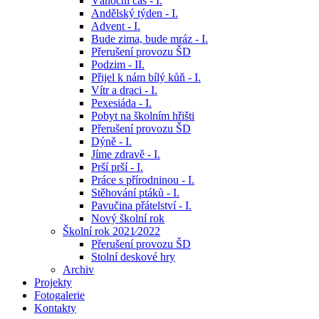
Vánoční čas - I.
Andělský týden - I.
Advent - I.
Bude zima, bude mráz - I.
Přerušení provozu ŠD
Podzim - II.
Přijel k nám bílý kůň - I.
Vítr a draci - I.
Pexesiáda - I.
Pobyt na školním hřišti
Přerušení provozu ŠD
Dýně - I.
Jíme zdravě - I.
Prší prší - I.
Práce s přírodninou - I.
Stěhování ptáků - I.
Pavučina přátelství - I.
Nový školní rok
Školní rok 2021⁄2022
Přerušení provozu ŠD
Stolní deskové hry
Archiv
Projekty
Fotogalerie
Kontakty