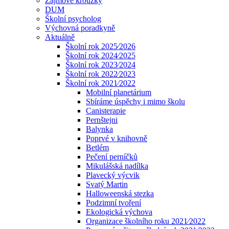
Zájmové kroužky
DUM
Školní psycholog
Výchovná poradkyně
Aktuálně
Školní rok 2025⁄2026
Školní rok 2024⁄2025
Školní rok 2023⁄2024
Školní rok 2022⁄2023
Školní rok 2021⁄2022
Mobilní planetárium
Sbíráme úspěchy i mimo školu
Canisterapie
Pernštejni
Balynka
Poprvé v knihovně
Betlém
Pečení perníčků
Mikulášská nadílka
Plavecký výcvik
Svatý Martin
Halloweenská stezka
Podzimní tvoření
Ekologická výchova
Organizace školního roku 2021⁄2022