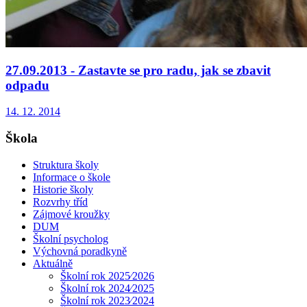
27.09.2013 - Zastavte se pro radu, jak se zbavit
odpadu
14. 12. 2014
Škola
Struktura školy
Informace o škole
Historie školy
Rozvrhy tříd
Zájmové kroužky
DUM
Školní psycholog
Výchovná poradkyně
Aktuálně
Školní rok 2025⁄2026
Školní rok 2024⁄2025
Školní rok 2023⁄2024