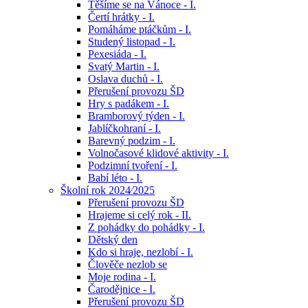
Těšíme se na Vánoce - I.
Čertí hrátky - I.
Pomáháme ptáčkům - I.
Studený listopad - I.
Pexesiáda - I.
Svatý Martin - I.
Oslava duchů - I.
Přerušení provozu ŠD
Hry s padákem - I.
Bramborový týden - I.
Jablíčkohraní - I.
Barevný podzim - I.
Volnočasové klidové aktivity - I.
Podzimní tvoření - I.
Babí léto - I.
Školní rok 2024⁄2025
Přerušení provozu ŠD
Hrajeme si celý rok - II.
Z pohádky do pohádky - I.
Dětský den
Kdo si hraje, nezlobí - I.
Člověče nezlob se
Moje rodina - I.
Čarodějnice - I.
Přerušení provozu ŠD