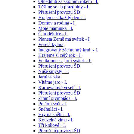
Ohlédnutí za školním rokem - I.
Těšíme se na prázdniny - I.
Přerušení provozu ŠD
Hrajeme si každý den - I.
Domov a rodina - I.
Moje maminka - I.
Čarodějnice - I.
Planeta Země má svátek - I.
Veselá kytara
Integrovaný záchranný kruh - I.
Hrajeme si celý rok - I.
Velikonoce - jarní svátek - I.
Přerušení provozu ŠD
Naše smysly - I.
Jarní stezka
Vítáme jaro - I.
Karnevalové veselí - I.
Přerušení provozu ŠD
Zimní olympiáda - I.
Polární svět - I.
Sněhuláci - I.
Hry na sněhu - I.
Kouzelná zima - I.
Tři králové - I.
Přerušení provozu ŠD