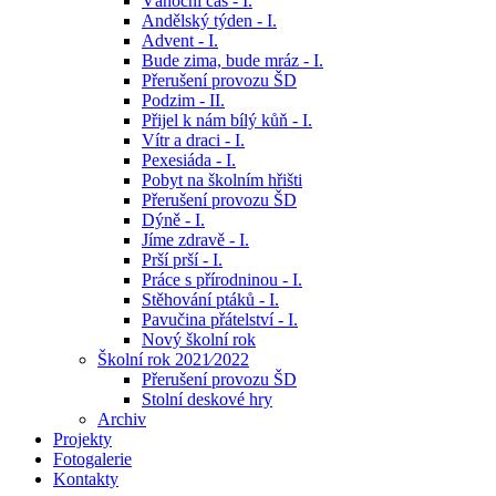
Vánoční čas - I.
Andělský týden - I.
Advent - I.
Bude zima, bude mráz - I.
Přerušení provozu ŠD
Podzim - II.
Přijel k nám bílý kůň - I.
Vítr a draci - I.
Pexesiáda - I.
Pobyt na školním hřišti
Přerušení provozu ŠD
Dýně - I.
Jíme zdravě - I.
Prší prší - I.
Práce s přírodninou - I.
Stěhování ptáků - I.
Pavučina přátelství - I.
Nový školní rok
Školní rok 2021⁄2022
Přerušení provozu ŠD
Stolní deskové hry
Archiv
Projekty
Fotogalerie
Kontakty