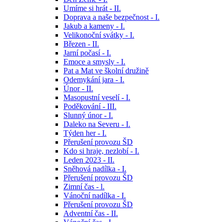
Umíme si hrát - II.
Doprava a naše bezpečnost - I.
Jakub a kameny - I.
Velikonoční svátky - I.
Březen - II.
Jarní počasí - I.
Emoce a smysly - I.
Pat a Mat ve školní družině
Odemykání jara - I.
Únor - II.
Masopustní veselí - I.
Poděkování - III.
Slunný únor - I.
Daleko na Severu - I.
Týden her - I.
Přerušení provozu ŠD
Kdo si hraje, nezlobí - I.
Leden 2023 - II.
Sněhová nadílka - I.
Přerušení provozu ŠD
Zimní čas - l.
Vánoční nadílka - I.
Přerušení provozu ŠD
Adventní čas - II.