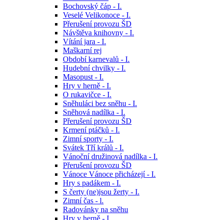
Bochovský čáp - I.
Veselé Velikonoce - I.
Přerušení provozu ŠD
Návštěva knihovny - I.
Vítání jara - I.
Maškarní rej
Období karnevalů - I.
Hudební chvilky - I.
Masopust - I.
Hry v herně - I.
O rukavičce - I.
Sněhuláci bez sněhu - I.
Sněhová nadílka - I.
Přerušení provozu ŠD
Krmení ptáčků - I.
Zimní sporty - I.
Svátek Tří králů - I.
Vánoční družinová nadílka - I.
Přerušení provozu ŠD
Vánoce Vánoce přicházejí - I.
Hry s padákem - I.
S čerty (ne)jsou žerty - I.
Zimní čas - l.
Radovánky na sněhu
Hry v herně - I.