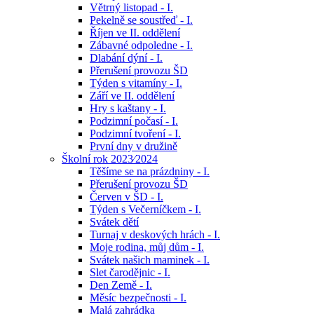
Větrný listopad - I.
Pekelně se soustřeď - I.
Říjen ve II. oddělení
Zábavné odpoledne - I.
Dlabání dýní - I.
Přerušení provozu ŠD
Týden s vitamíny - I.
Září ve II. oddělení
Hry s kaštany - I.
Podzimní počasí - I.
Podzimní tvoření - I.
První dny v družině
Školní rok 2023⁄2024
Těšíme se na prázdniny - I.
Přerušení provozu ŠD
Červen v ŠD - I.
Týden s Večerníčkem - I.
Svátek dětí
Turnaj v deskových hrách - I.
Moje rodina, můj dům - I.
Svátek našich maminek - I.
Slet čarodějnic - I.
Den Země - I.
Měsíc bezpečnosti - I.
Malá zahrádka