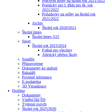
Pracovní sešity na školní rok 2021⁄2022
Pomůcky pro I. třídu pro šk. rok
2021⁄2022
Požadavky na sešity na školní rok
2021⁄2022
Archiv
Školní rok 2020⁄2021
Školní times
Školní times 3⁄25
Sport
Školní rok 2023⁄2024
Fotbal pro všechny
Atletický přebor školy
Soutěže
Připravujeme
Dokumenty ke stažení
Bakaláři
Povinné informace
E-podatelna
3D Vizualizace
Družina
Dokumenty
Vnitřní řád ŠD
Týdenní rozvrh
Školní rok 2025⁄2026