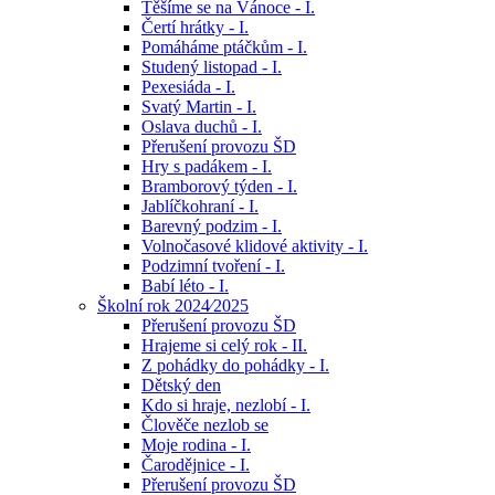
Těšíme se na Vánoce - I.
Čertí hrátky - I.
Pomáháme ptáčkům - I.
Studený listopad - I.
Pexesiáda - I.
Svatý Martin - I.
Oslava duchů - I.
Přerušení provozu ŠD
Hry s padákem - I.
Bramborový týden - I.
Jablíčkohraní - I.
Barevný podzim - I.
Volnočasové klidové aktivity - I.
Podzimní tvoření - I.
Babí léto - I.
Školní rok 2024⁄2025
Přerušení provozu ŠD
Hrajeme si celý rok - II.
Z pohádky do pohádky - I.
Dětský den
Kdo si hraje, nezlobí - I.
Člověče nezlob se
Moje rodina - I.
Čarodějnice - I.
Přerušení provozu ŠD