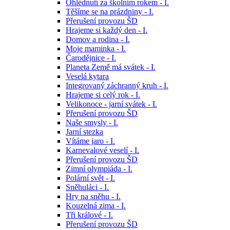
Ohlédnutí za školním rokem - I.
Těšíme se na prázdniny - I.
Přerušení provozu ŠD
Hrajeme si každý den - I.
Domov a rodina - I.
Moje maminka - I.
Čarodějnice - I.
Planeta Země má svátek - I.
Veselá kytara
Integrovaný záchranný kruh - I.
Hrajeme si celý rok - I.
Velikonoce - jarní svátek - I.
Přerušení provozu ŠD
Naše smysly - I.
Jarní stezka
Vítáme jaro - I.
Karnevalové veselí - I.
Přerušení provozu ŠD
Zimní olympiáda - I.
Polární svět - I.
Sněhuláci - I.
Hry na sněhu - I.
Kouzelná zima - I.
Tři králové - I.
Přerušení provozu ŠD