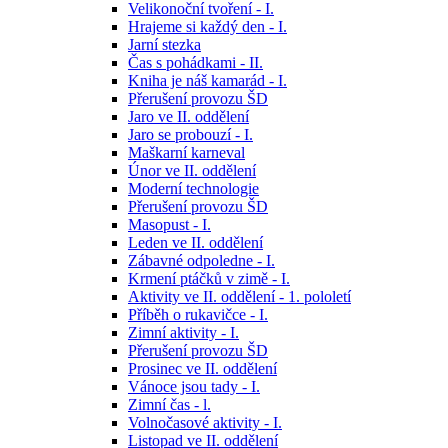
Velikonoční tvoření - I.
Hrajeme si každý den - I.
Jarní stezka
Čas s pohádkami - II.
Kniha je náš kamarád - I.
Přerušení provozu ŠD
Jaro ve II. oddělení
Jaro se probouzí - I.
Maškarní karneval
Únor ve II. oddělení
Moderní technologie
Přerušení provozu ŠD
Masopust - I.
Leden ve II. oddělení
Zábavné odpoledne - I.
Krmení ptáčků v zimě - I.
Aktivity ve II. oddělení - 1. pololetí
Příběh o rukavičce - I.
Zimní aktivity - I.
Přerušení provozu ŠD
Prosinec ve II. oddělení
Vánoce jsou tady - I.
Zimní čas - l.
Volnočasové aktivity - I.
Listopad ve II. oddělení