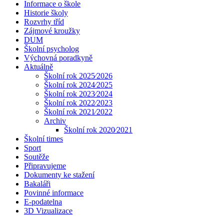
Informace o škole
Historie školy
Rozvrhy tříd
Zájmové kroužky
DUM
Školní psycholog
Výchovná poradkyně
Aktuálně
Školní rok 2025⁄2026
Školní rok 2024⁄2025
Školní rok 2023⁄2024
Školní rok 2022⁄2023
Školní rok 2021⁄2022
Archiv
Školní rok 2020⁄2021
Školní times
Sport
Soutěže
Připravujeme
Dokumenty ke stažení
Bakaláři
Povinné informace
E-podatelna
3D Vizualizace