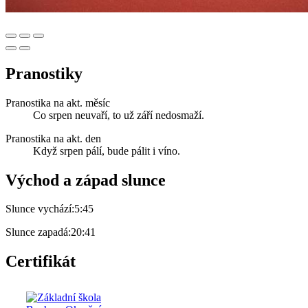
Pranostiky
Pranostika na akt. měsíc
Co srpen neuvaří, to už září nedosmaží.
Pranostika na akt. den
Když srpen pálí, bude pálit i víno.
Východ a západ slunce
Slunce vychází:
5:45
Slunce zapadá:
20:41
Certifikát