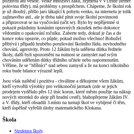
pozitivní ani veselé. Velké množství žáků, zejména v VI.třídě (téměř
polovina třídy), má problémy s prospěchem. Chápeme, že školní rok
je už dlouhý, přišlo jaro lákající k pobytu venku, na internetu je tolik
zajímavého atd., ale je třeba také plnit svoje školní povinnosti
a připravovat se na vyučování (učit se). Bylo by nepříjemné si
pokazit prázdniny konáním opravných zkoušek nebo dokonce
vědomím o opakování ročníku. Zaberte tedy, dokud je čas a do
konce roku opravte, co půjde, pokud možno všechno! Bohužel
přibývá i případů hrubého porušování školního řádu, nevhodného
chování, agresivity. Proto 12 žákům byla udělena důtka ředitele
školy, další byli upozorněni na nutnost se zamyslet nad svým
chováním udělením důtky třídního učitele nebo napomenutím.
Věříme, že se "hříšníci" nad sebou zamyslí a že na konci nškolního
roku bude bilance výrazně lepší.
Jsou však naštěstí i pozitiva - chválíme a děkujeme všem žákům,
kteří vytvořili výrobky pro velikonoční jarmark (zde se jejich
prodejem vydělalo přes 12 tisíc korun, které město použije na nákup
nových stromků do aleje při hradní cestě), blahopřejeme žákům IV.
a V. třídy, kteří obsadili 3.místo na turnaji škol ve vybíjené či těm,
kteří úspěšně vyřešili úlohy matematického Klokana.
Škola
Struktura školy