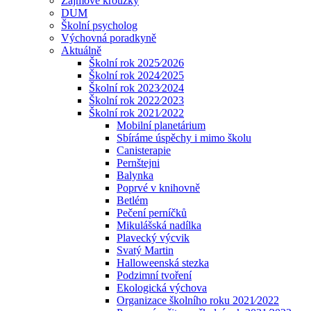
Zájmové kroužky
DUM
Školní psycholog
Výchovná poradkyně
Aktuálně
Školní rok 2025⁄2026
Školní rok 2024⁄2025
Školní rok 2023⁄2024
Školní rok 2022⁄2023
Školní rok 2021⁄2022
Mobilní planetárium
Sbíráme úspěchy i mimo školu
Canisterapie
Pernštejni
Balynka
Poprvé v knihovně
Betlém
Pečení perníčků
Mikulášská nadílka
Plavecký výcvik
Svatý Martin
Halloweenská stezka
Podzimní tvoření
Ekologická výchova
Organizace školního roku 2021⁄2022