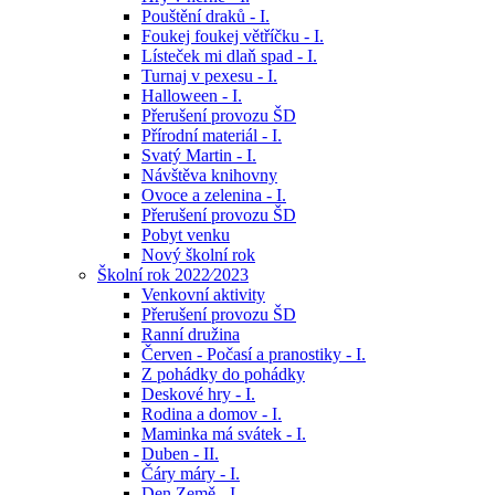
Pouštění draků - I.
Foukej foukej větříčku - I.
Lísteček mi dlaň spad - I.
Turnaj v pexesu - I.
Halloween - I.
Přerušení provozu ŠD
Přírodní materiál - I.
Svatý Martin - I.
Návštěva knihovny
Ovoce a zelenina - I.
Přerušení provozu ŠD
Pobyt venku
Nový školní rok
Školní rok 2022⁄2023
Venkovní aktivity
Přerušení provozu ŠD
Ranní družina
Červen - Počasí a pranostiky - I.
Z pohádky do pohádky
Deskové hry - I.
Rodina a domov - I.
Maminka má svátek - I.
Duben - II.
Čáry máry - I.
Den Země - I.