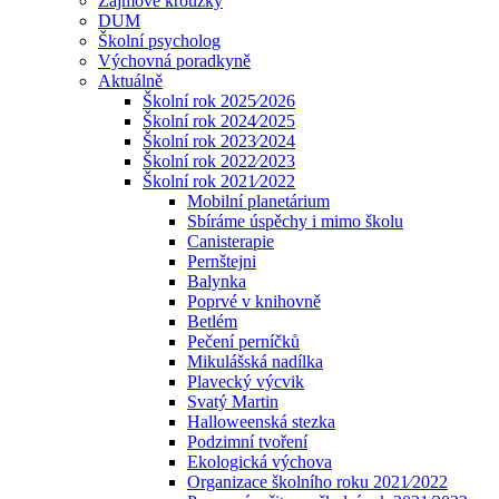
Zájmové kroužky
DUM
Školní psycholog
Výchovná poradkyně
Aktuálně
Školní rok 2025⁄2026
Školní rok 2024⁄2025
Školní rok 2023⁄2024
Školní rok 2022⁄2023
Školní rok 2021⁄2022
Mobilní planetárium
Sbíráme úspěchy i mimo školu
Canisterapie
Pernštejni
Balynka
Poprvé v knihovně
Betlém
Pečení perníčků
Mikulášská nadílka
Plavecký výcvik
Svatý Martin
Halloweenská stezka
Podzimní tvoření
Ekologická výchova
Organizace školního roku 2021⁄2022