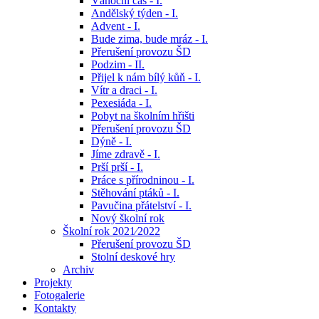
Vánoční čas - I.
Andělský týden - I.
Advent - I.
Bude zima, bude mráz - I.
Přerušení provozu ŠD
Podzim - II.
Přijel k nám bílý kůň - I.
Vítr a draci - I.
Pexesiáda - I.
Pobyt na školním hřišti
Přerušení provozu ŠD
Dýně - I.
Jíme zdravě - I.
Prší prší - I.
Práce s přírodninou - I.
Stěhování ptáků - I.
Pavučina přátelství - I.
Nový školní rok
Školní rok 2021⁄2022
Přerušení provozu ŠD
Stolní deskové hry
Archiv
Projekty
Fotogalerie
Kontakty