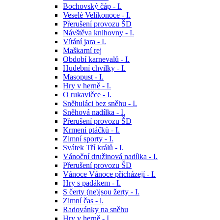
Bochovský čáp - I.
Veselé Velikonoce - I.
Přerušení provozu ŠD
Návštěva knihovny - I.
Vítání jara - I.
Maškarní rej
Období karnevalů - I.
Hudební chvilky - I.
Masopust - I.
Hry v herně - I.
O rukavičce - I.
Sněhuláci bez sněhu - I.
Sněhová nadílka - I.
Přerušení provozu ŠD
Krmení ptáčků - I.
Zimní sporty - I.
Svátek Tří králů - I.
Vánoční družinová nadílka - I.
Přerušení provozu ŠD
Vánoce Vánoce přicházejí - I.
Hry s padákem - I.
S čerty (ne)jsou žerty - I.
Zimní čas - l.
Radovánky na sněhu
Hry v herně - I.