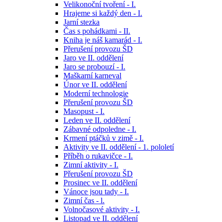
Velikonoční tvoření - I.
Hrajeme si každý den - I.
Jarní stezka
Čas s pohádkami - II.
Kniha je náš kamarád - I.
Přerušení provozu ŠD
Jaro ve II. oddělení
Jaro se probouzí - I.
Maškarní karneval
Únor ve II. oddělení
Moderní technologie
Přerušení provozu ŠD
Masopust - I.
Leden ve II. oddělení
Zábavné odpoledne - I.
Krmení ptáčků v zimě - I.
Aktivity ve II. oddělení - 1. pololetí
Příběh o rukavičce - I.
Zimní aktivity - I.
Přerušení provozu ŠD
Prosinec ve II. oddělení
Vánoce jsou tady - I.
Zimní čas - l.
Volnočasové aktivity - I.
Listopad ve II. oddělení