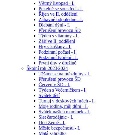
Větrný listopad - I.
Pekelně se soustřeď - I.
Říjen ve II. oddělení
Zábavné odpoledne - I.
Dlabání dýní - I.
Přerušení provozu ŠD
Týden s vitamíny - I.
Září ve II. oddělení
Hry s kaštany - I.
Podzimní počasí - I.
Podzimní tvoření - I.
První dny v družině
Školní rok 2023⁄2024
Těšíme se na prázdniny - I.
Přerušení provozu ŠD
Červen v ŠD - I.
Týden s Večerníčkem - I.
Svátek dětí
Turnaj v deskových hrách - I.
Moje rodina, můj dům - I.
Svátek našich maminek - I.
Slet čarodějnic - I.
Den Země - I.
Měsíc bezpečnosti - I.
Malá zahrádka