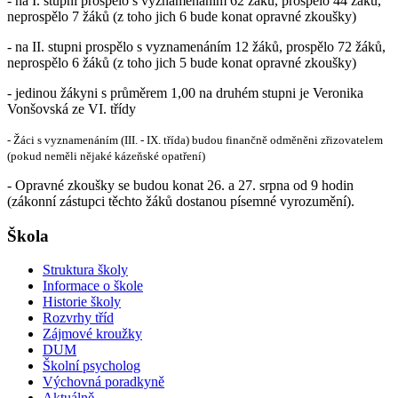
- na I. stupni prospělo s vyznamenáním 62 žáků, prospělo 44 žáků,
neprospělo 7 žáků (z toho jich 6 bude konat opravné zkoušky)
- na II. stupni prospělo s vyznamenáním 12 žáků, prospělo 72 žáků,
neprospělo 6 žáků (z toho jich 5 bude konat opravné zkoušky)
- jedinou žákyni s průměrem 1,00 na druhém stupni je Veronika
Vonšovská ze VI. třídy
- Žáci s vyznamenáním (III. - IX. třída) budou finančně odměněni zřizovatelem
(pokud neměli nějaké kázeňské opatření)
- Opravné zkoušky se budou konat 26. a 27. srpna od 9 hodin
(zákonní zástupci těchto žáků dostanou písemné vyrozumění).
Škola
Struktura školy
Informace o škole
Historie školy
Rozvrhy tříd
Zájmové kroužky
DUM
Školní psycholog
Výchovná poradkyně
Aktuálně