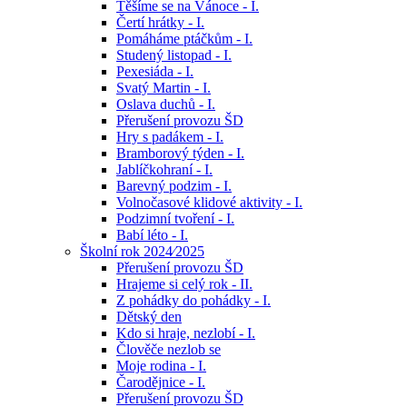
Těšíme se na Vánoce - I.
Čertí hrátky - I.
Pomáháme ptáčkům - I.
Studený listopad - I.
Pexesiáda - I.
Svatý Martin - I.
Oslava duchů - I.
Přerušení provozu ŠD
Hry s padákem - I.
Bramborový týden - I.
Jablíčkohraní - I.
Barevný podzim - I.
Volnočasové klidové aktivity - I.
Podzimní tvoření - I.
Babí léto - I.
Školní rok 2024⁄2025
Přerušení provozu ŠD
Hrajeme si celý rok - II.
Z pohádky do pohádky - I.
Dětský den
Kdo si hraje, nezlobí - I.
Člověče nezlob se
Moje rodina - I.
Čarodějnice - I.
Přerušení provozu ŠD