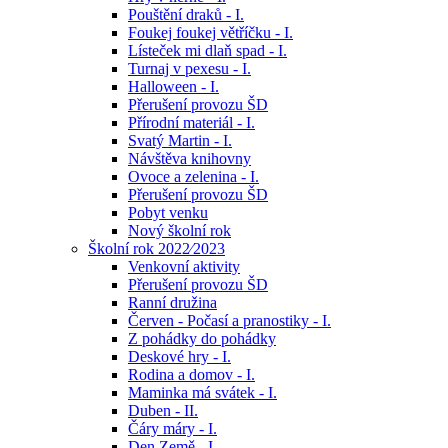
Pouštění draků - I.
Foukej foukej větříčku - I.
Lísteček mi dlaň spad - I.
Turnaj v pexesu - I.
Halloween - I.
Přerušení provozu ŠD
Přírodní materiál - I.
Svatý Martin - I.
Návštěva knihovny
Ovoce a zelenina - I.
Přerušení provozu ŠD
Pobyt venku
Nový školní rok
Školní rok 2022⁄2023
Venkovní aktivity
Přerušení provozu ŠD
Ranní družina
Červen - Počasí a pranostiky - I.
Z pohádky do pohádky
Deskové hry - I.
Rodina a domov - I.
Maminka má svátek - I.
Duben - II.
Čáry máry - I.
Den Země - I.