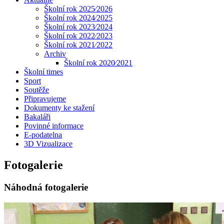
Školní rok 2025⁄2026
Školní rok 2024⁄2025
Školní rok 2023⁄2024
Školní rok 2022⁄2023
Školní rok 2021⁄2022
Archiv
Školní rok 2020⁄2021
Školní times
Sport
Soutěže
Připravujeme
Dokumenty ke stažení
Bakaláři
Povinné informace
E-podatelna
3D Vizualizace
Fotogalerie
Náhodná fotogalerie