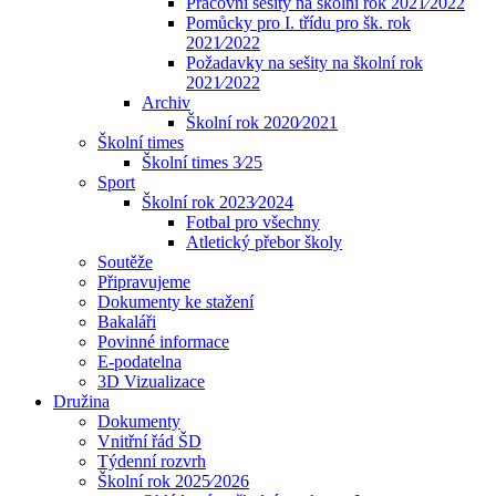
Pracovní sešity na školní rok 2021⁄2022
Pomůcky pro I. třídu pro šk. rok
2021⁄2022
Požadavky na sešity na školní rok
2021⁄2022
Archiv
Školní rok 2020⁄2021
Školní times
Školní times 3⁄25
Sport
Školní rok 2023⁄2024
Fotbal pro všechny
Atletický přebor školy
Soutěže
Připravujeme
Dokumenty ke stažení
Bakaláři
Povinné informace
E-podatelna
3D Vizualizace
Družina
Dokumenty
Vnitřní řád ŠD
Týdenní rozvrh
Školní rok 2025⁄2026