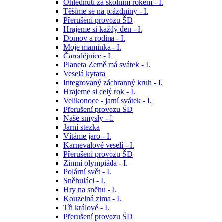
Ohlédnutí za školním rokem - I.
Těšíme se na prázdniny - I.
Přerušení provozu ŠD
Hrajeme si každý den - I.
Domov a rodina - I.
Moje maminka - I.
Čarodějnice - I.
Planeta Země má svátek - I.
Veselá kytara
Integrovaný záchranný kruh - I.
Hrajeme si celý rok - I.
Velikonoce - jarní svátek - I.
Přerušení provozu ŠD
Naše smysly - I.
Jarní stezka
Vítáme jaro - I.
Karnevalové veselí - I.
Přerušení provozu ŠD
Zimní olympiáda - I.
Polární svět - I.
Sněhuláci - I.
Hry na sněhu - I.
Kouzelná zima - I.
Tři králové - I.
Přerušení provozu ŠD