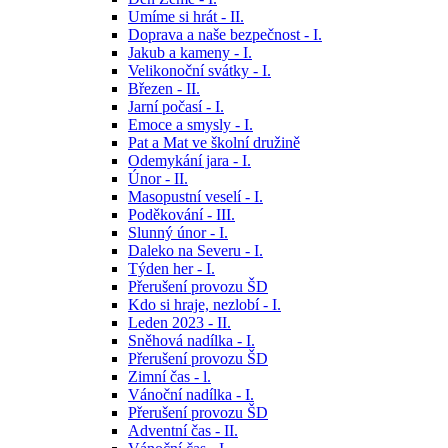
Umíme si hrát - II.
Doprava a naše bezpečnost - I.
Jakub a kameny - I.
Velikonoční svátky - I.
Březen - II.
Jarní počasí - I.
Emoce a smysly - I.
Pat a Mat ve školní družině
Odemykání jara - I.
Únor - II.
Masopustní veselí - I.
Poděkování - III.
Slunný únor - I.
Daleko na Severu - I.
Týden her - I.
Přerušení provozu ŠD
Kdo si hraje, nezlobí - I.
Leden 2023 - II.
Sněhová nadílka - I.
Přerušení provozu ŠD
Zimní čas - l.
Vánoční nadílka - I.
Přerušení provozu ŠD
Adventní čas - II.