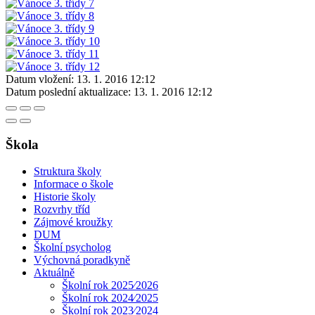
Datum vložení:
13. 1. 2016 12:12
Datum poslední aktualizace:
13. 1. 2016 12:12
Škola
Struktura školy
Informace o škole
Historie školy
Rozvrhy tříd
Zájmové kroužky
DUM
Školní psycholog
Výchovná poradkyně
Aktuálně
Školní rok 2025⁄2026
Školní rok 2024⁄2025
Školní rok 2023⁄2024