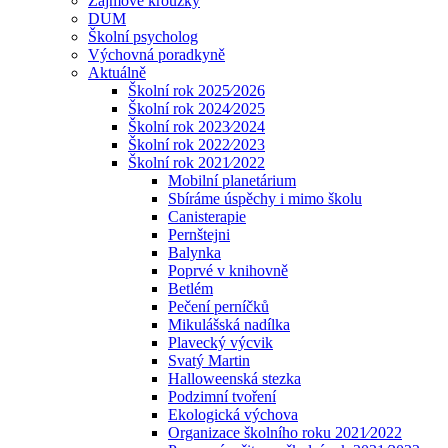
Zájmové kroužky
DUM
Školní psycholog
Výchovná poradkyně
Aktuálně
Školní rok 2025⁄2026
Školní rok 2024⁄2025
Školní rok 2023⁄2024
Školní rok 2022⁄2023
Školní rok 2021⁄2022
Mobilní planetárium
Sbíráme úspěchy i mimo školu
Canisterapie
Pernštejni
Balynka
Poprvé v knihovně
Betlém
Pečení perníčků
Mikulášská nadílka
Plavecký výcvik
Svatý Martin
Halloweenská stezka
Podzimní tvoření
Ekologická výchova
Organizace školního roku 2021⁄2022