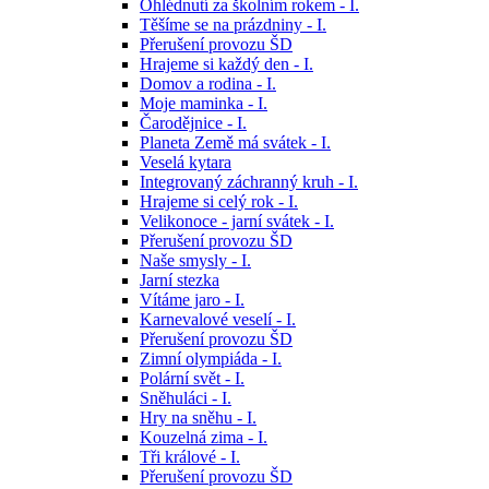
Ohlédnutí za školním rokem - I.
Těšíme se na prázdniny - I.
Přerušení provozu ŠD
Hrajeme si každý den - I.
Domov a rodina - I.
Moje maminka - I.
Čarodějnice - I.
Planeta Země má svátek - I.
Veselá kytara
Integrovaný záchranný kruh - I.
Hrajeme si celý rok - I.
Velikonoce - jarní svátek - I.
Přerušení provozu ŠD
Naše smysly - I.
Jarní stezka
Vítáme jaro - I.
Karnevalové veselí - I.
Přerušení provozu ŠD
Zimní olympiáda - I.
Polární svět - I.
Sněhuláci - I.
Hry na sněhu - I.
Kouzelná zima - I.
Tři králové - I.
Přerušení provozu ŠD