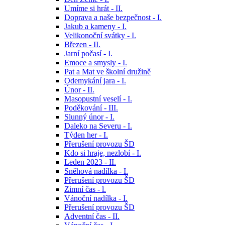
Umíme si hrát - II.
Doprava a naše bezpečnost - I.
Jakub a kameny - I.
Velikonoční svátky - I.
Březen - II.
Jarní počasí - I.
Emoce a smysly - I.
Pat a Mat ve školní družině
Odemykání jara - I.
Únor - II.
Masopustní veselí - I.
Poděkování - III.
Slunný únor - I.
Daleko na Severu - I.
Týden her - I.
Přerušení provozu ŠD
Kdo si hraje, nezlobí - I.
Leden 2023 - II.
Sněhová nadílka - I.
Přerušení provozu ŠD
Zimní čas - l.
Vánoční nadílka - I.
Přerušení provozu ŠD
Adventní čas - II.