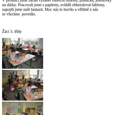
V prosinci jsme začali vyrábět vánoční ozdoby, přáníčka, jmenovky
na dárky. Pracovali jsme s papírem, zvládli obkreslovat šablony,
zapojili jsme naši fantazii. Moc nás to bavilo a většině z nás
se všechno povedlo.
Žáci 3. třídy