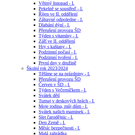
Větrný listopad - I.
Pekelně se soustřeď - I.
Říjen ve II. oddělení
Zábavné odpoledne - I.
Dlabání dýní - I.
Přerušení provozu ŠD
Týden s vitamíny - I.
Září ve II. oddělení
Hry s kaštany - I.
Podzimní počasí - I.
Podzimní tvoření - I.
První dny v družině
Školní rok 2023⁄2024
Těšíme se na prázdniny - I.
Přerušení provozu ŠD
Červen v ŠD - I.
Týden s Večerníčkem - I.
Svátek dětí
Turnaj v deskových hrách - I.
Moje rodina, můj dům - I.
Svátek našich maminek - I.
Slet čarodějnic - I.
Den Země - I.
Měsíc bezpečnosti - I.
Malá zahrádka