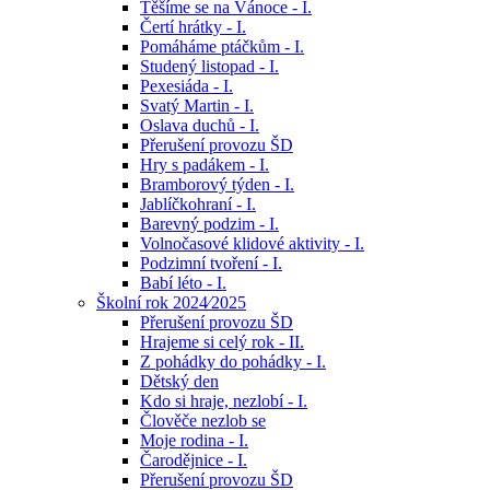
Těšíme se na Vánoce - I.
Čertí hrátky - I.
Pomáháme ptáčkům - I.
Studený listopad - I.
Pexesiáda - I.
Svatý Martin - I.
Oslava duchů - I.
Přerušení provozu ŠD
Hry s padákem - I.
Bramborový týden - I.
Jablíčkohraní - I.
Barevný podzim - I.
Volnočasové klidové aktivity - I.
Podzimní tvoření - I.
Babí léto - I.
Školní rok 2024⁄2025
Přerušení provozu ŠD
Hrajeme si celý rok - II.
Z pohádky do pohádky - I.
Dětský den
Kdo si hraje, nezlobí - I.
Člověče nezlob se
Moje rodina - I.
Čarodějnice - I.
Přerušení provozu ŠD