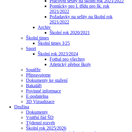
Pracovní sešity na školní rok 2021⁄2022
Pomůcky pro I. třídu pro šk. rok
2021⁄2022
Požadavky na sešity na školní rok
2021⁄2022
Archiv
Školní rok 2020⁄2021
Školní times
Školní times 3⁄25
Sport
Školní rok 2023⁄2024
Fotbal pro všechny
Atletický přebor školy
Soutěže
Připravujeme
Dokumenty ke stažení
Bakaláři
Povinné informace
E-podatelna
3D Vizualizace
Družina
Dokumenty
Vnitřní řád ŠD
Týdenní rozvrh
Školní rok 2025⁄2026