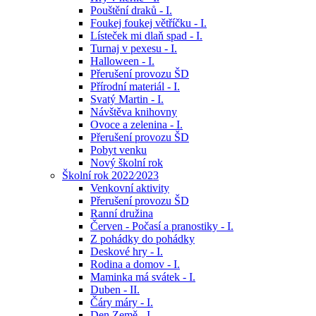
Pouštění draků - I.
Foukej foukej větříčku - I.
Lísteček mi dlaň spad - I.
Turnaj v pexesu - I.
Halloween - I.
Přerušení provozu ŠD
Přírodní materiál - I.
Svatý Martin - I.
Návštěva knihovny
Ovoce a zelenina - I.
Přerušení provozu ŠD
Pobyt venku
Nový školní rok
Školní rok 2022⁄2023
Venkovní aktivity
Přerušení provozu ŠD
Ranní družina
Červen - Počasí a pranostiky - I.
Z pohádky do pohádky
Deskové hry - I.
Rodina a domov - I.
Maminka má svátek - I.
Duben - II.
Čáry máry - I.
Den Země - I.