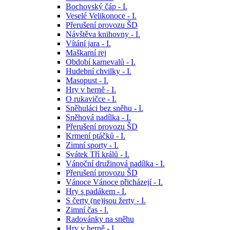
Bochovský čáp - I.
Veselé Velikonoce - I.
Přerušení provozu ŠD
Návštěva knihovny - I.
Vítání jara - I.
Maškarní rej
Období karnevalů - I.
Hudební chvilky - I.
Masopust - I.
Hry v herně - I.
O rukavičce - I.
Sněhuláci bez sněhu - I.
Sněhová nadílka - I.
Přerušení provozu ŠD
Krmení ptáčků - I.
Zimní sporty - I.
Svátek Tří králů - I.
Vánoční družinová nadílka - I.
Přerušení provozu ŠD
Vánoce Vánoce přicházejí - I.
Hry s padákem - I.
S čerty (ne)jsou žerty - I.
Zimní čas - l.
Radovánky na sněhu
Hry v herně - I.