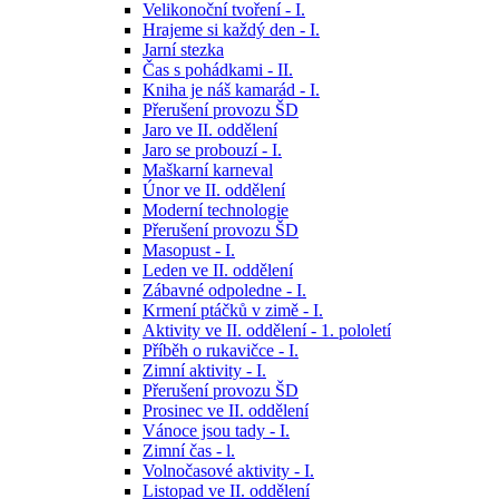
Velikonoční tvoření - I.
Hrajeme si každý den - I.
Jarní stezka
Čas s pohádkami - II.
Kniha je náš kamarád - I.
Přerušení provozu ŠD
Jaro ve II. oddělení
Jaro se probouzí - I.
Maškarní karneval
Únor ve II. oddělení
Moderní technologie
Přerušení provozu ŠD
Masopust - I.
Leden ve II. oddělení
Zábavné odpoledne - I.
Krmení ptáčků v zimě - I.
Aktivity ve II. oddělení - 1. pololetí
Příběh o rukavičce - I.
Zimní aktivity - I.
Přerušení provozu ŠD
Prosinec ve II. oddělení
Vánoce jsou tady - I.
Zimní čas - l.
Volnočasové aktivity - I.
Listopad ve II. oddělení