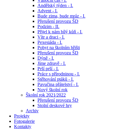
Vánoční čas - I.
Andělský týden - I.
Advent - I.
Bude zima, bude mráz - I.
Přerušení provozu ŠD
Podzim - II.
Přijel k nám bílý kůň - I.
Vítr a draci - I.
Pexesiáda - I.
Pobyt na školním hřišti
Přerušení provozu ŠD
Dýně - I.
Jíme zdravě - I.
Prší prší - I.
Práce s přírodninou - I.
Stěhování ptáků - I.
Pavučina přátelství - I.
Nový školní rok
Školní rok 2021⁄2022
Přerušení provozu ŠD
Stolní deskové hry
Archiv
Projekty
Fotogalerie
Kontakty