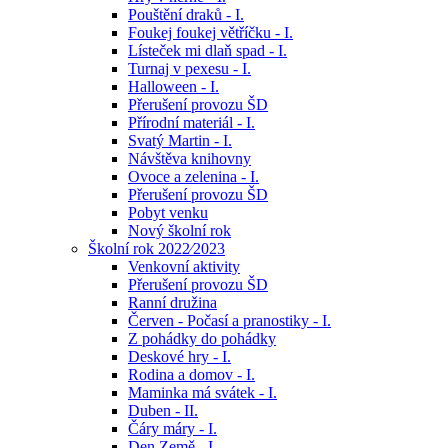
Pouštění draků - I.
Foukej foukej větříčku - I.
Lísteček mi dlaň spad - I.
Turnaj v pexesu - I.
Halloween - I.
Přerušení provozu ŠD
Přírodní materiál - I.
Svatý Martin - I.
Návštěva knihovny
Ovoce a zelenina - I.
Přerušení provozu ŠD
Pobyt venku
Nový školní rok
Školní rok 2022⁄2023
Venkovní aktivity
Přerušení provozu ŠD
Ranní družina
Červen - Počasí a pranostiky - I.
Z pohádky do pohádky
Deskové hry - I.
Rodina a domov - I.
Maminka má svátek - I.
Duben - II.
Čáry máry - I.
Den Země - I.