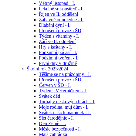
Větrný listopad - I.
Pekelně se soustřeď - I.
Říjen ve II. oddělení
Zábavné odpoledne - I.
Dlabání dýní - I.
Přerušení provozu ŠD
Týden s vitamíny - I.
Září ve II. oddělení
Hry s kaštany - I.
Podzimní počasí - I.
Podzimní tvoření - I.
První dny v družině
Školní rok 2023⁄2024
Těšíme se na prázdniny - I.
Přerušení provozu ŠD
Červen v ŠD - I.
Týden s Večerníčkem - I.
Svátek dětí
Turnaj v deskových hrách - I.
Moje rodina, můj dům - I.
Svátek našich maminek - I.
Slet čarodějnic - I.
Den Země - I.
Měsíc bezpečnosti - I.
Malá zahrádka