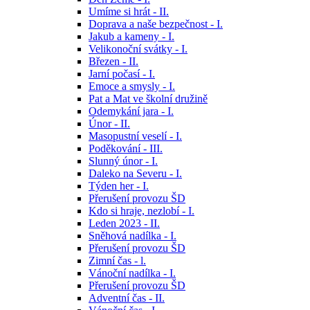
Umíme si hrát - II.
Doprava a naše bezpečnost - I.
Jakub a kameny - I.
Velikonoční svátky - I.
Březen - II.
Jarní počasí - I.
Emoce a smysly - I.
Pat a Mat ve školní družině
Odemykání jara - I.
Únor - II.
Masopustní veselí - I.
Poděkování - III.
Slunný únor - I.
Daleko na Severu - I.
Týden her - I.
Přerušení provozu ŠD
Kdo si hraje, nezlobí - I.
Leden 2023 - II.
Sněhová nadílka - I.
Přerušení provozu ŠD
Zimní čas - l.
Vánoční nadílka - I.
Přerušení provozu ŠD
Adventní čas - II.