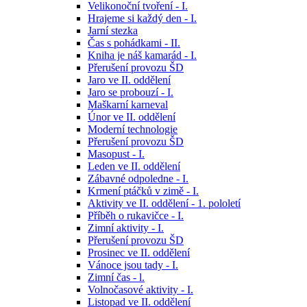
Velikonoční tvoření - I.
Hrajeme si každý den - I.
Jarní stezka
Čas s pohádkami - II.
Kniha je náš kamarád - I.
Přerušení provozu ŠD
Jaro ve II. oddělení
Jaro se probouzí - I.
Maškarní karneval
Únor ve II. oddělení
Moderní technologie
Přerušení provozu ŠD
Masopust - I.
Leden ve II. oddělení
Zábavné odpoledne - I.
Krmení ptáčků v zimě - I.
Aktivity ve II. oddělení - 1. pololetí
Příběh o rukavičce - I.
Zimní aktivity - I.
Přerušení provozu ŠD
Prosinec ve II. oddělení
Vánoce jsou tady - I.
Zimní čas - l.
Volnočasové aktivity - I.
Listopad ve II. oddělení