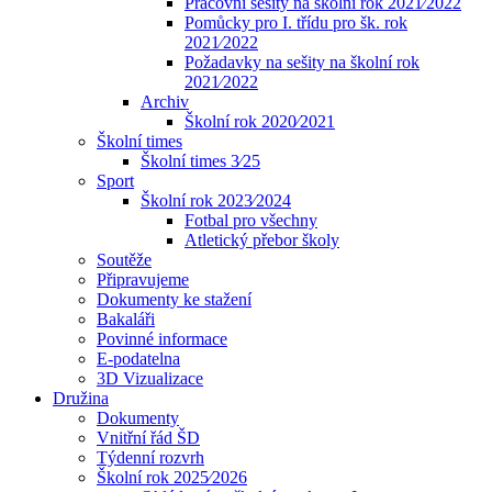
Pracovní sešity na školní rok 2021⁄2022
Pomůcky pro I. třídu pro šk. rok
2021⁄2022
Požadavky na sešity na školní rok
2021⁄2022
Archiv
Školní rok 2020⁄2021
Školní times
Školní times 3⁄25
Sport
Školní rok 2023⁄2024
Fotbal pro všechny
Atletický přebor školy
Soutěže
Připravujeme
Dokumenty ke stažení
Bakaláři
Povinné informace
E-podatelna
3D Vizualizace
Družina
Dokumenty
Vnitřní řád ŠD
Týdenní rozvrh
Školní rok 2025⁄2026