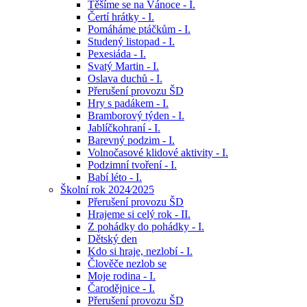
Těšíme se na Vánoce - I.
Čertí hrátky - I.
Pomáháme ptáčkům - I.
Studený listopad - I.
Pexesiáda - I.
Svatý Martin - I.
Oslava duchů - I.
Přerušení provozu ŠD
Hry s padákem - I.
Bramborový týden - I.
Jablíčkohraní - I.
Barevný podzim - I.
Volnočasové klidové aktivity - I.
Podzimní tvoření - I.
Babí léto - I.
Školní rok 2024⁄2025
Přerušení provozu ŠD
Hrajeme si celý rok - II.
Z pohádky do pohádky - I.
Dětský den
Kdo si hraje, nezlobí - I.
Člověče nezlob se
Moje rodina - I.
Čarodějnice - I.
Přerušení provozu ŠD