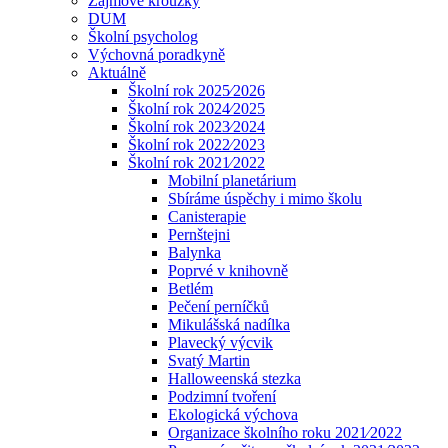
Zájmové kroužky
DUM
Školní psycholog
Výchovná poradkyně
Aktuálně
Školní rok 2025⁄2026
Školní rok 2024⁄2025
Školní rok 2023⁄2024
Školní rok 2022⁄2023
Školní rok 2021⁄2022
Mobilní planetárium
Sbíráme úspěchy i mimo školu
Canisterapie
Pernštejni
Balynka
Poprvé v knihovně
Betlém
Pečení perníčků
Mikulášská nadílka
Plavecký výcvik
Svatý Martin
Halloweenská stezka
Podzimní tvoření
Ekologická výchova
Organizace školního roku 2021⁄2022