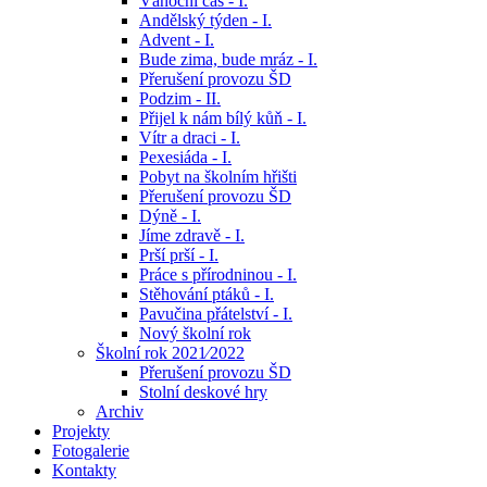
Vánoční čas - I.
Andělský týden - I.
Advent - I.
Bude zima, bude mráz - I.
Přerušení provozu ŠD
Podzim - II.
Přijel k nám bílý kůň - I.
Vítr a draci - I.
Pexesiáda - I.
Pobyt na školním hřišti
Přerušení provozu ŠD
Dýně - I.
Jíme zdravě - I.
Prší prší - I.
Práce s přírodninou - I.
Stěhování ptáků - I.
Pavučina přátelství - I.
Nový školní rok
Školní rok 2021⁄2022
Přerušení provozu ŠD
Stolní deskové hry
Archiv
Projekty
Fotogalerie
Kontakty