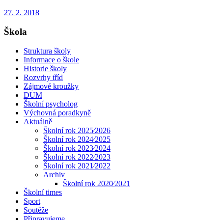
27. 2. 2018
Škola
Struktura školy
Informace o škole
Historie školy
Rozvrhy tříd
Zájmové kroužky
DUM
Školní psycholog
Výchovná poradkyně
Aktuálně
Školní rok 2025⁄2026
Školní rok 2024⁄2025
Školní rok 2023⁄2024
Školní rok 2022⁄2023
Školní rok 2021⁄2022
Archiv
Školní rok 2020⁄2021
Školní times
Sport
Soutěže
Připravujeme