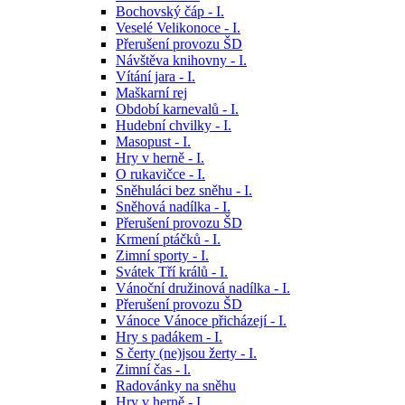
Bochovský čáp - I.
Veselé Velikonoce - I.
Přerušení provozu ŠD
Návštěva knihovny - I.
Vítání jara - I.
Maškarní rej
Období karnevalů - I.
Hudební chvilky - I.
Masopust - I.
Hry v herně - I.
O rukavičce - I.
Sněhuláci bez sněhu - I.
Sněhová nadílka - I.
Přerušení provozu ŠD
Krmení ptáčků - I.
Zimní sporty - I.
Svátek Tří králů - I.
Vánoční družinová nadílka - I.
Přerušení provozu ŠD
Vánoce Vánoce přicházejí - I.
Hry s padákem - I.
S čerty (ne)jsou žerty - I.
Zimní čas - l.
Radovánky na sněhu
Hry v herně - I.