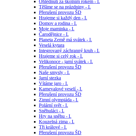
Ohlédnutí za školním rokem - I.
Těšíme se na prázdniny - I.
Přerušení provozu ŠD
Hrajeme si každý den - I.
Domov a rodina - I.
Moje maminka - I.
Čarodějnice - I.
Planeta Země má svátek - I.
Veselá kytara
Integrovaný záchranný kruh - I.
Hrajeme si celý rok - I.
Velikonoce - jarní svátek - I.
Přerušení provozu ŠD
Naše smysly - I.
Jarní stezka
Vítáme jaro - I.
Karnevalové veselí - I.
Přerušení provozu ŠD
Zimní olympiáda - I.
Polární svět - I.
Sněhuláci - I.
Hry na sněhu - I.
Kouzelná zima - I.
Tři králové - I.
Přerušení provozu ŠD