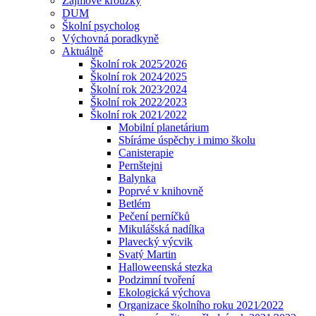
Zájmové kroužky
DUM
Školní psycholog
Výchovná poradkyně
Aktuálně
Školní rok 2025⁄2026
Školní rok 2024⁄2025
Školní rok 2023⁄2024
Školní rok 2022⁄2023
Školní rok 2021⁄2022
Mobilní planetárium
Sbíráme úspěchy i mimo školu
Canisterapie
Pernštejni
Balynka
Poprvé v knihovně
Betlém
Pečení perníčků
Mikulášská nadílka
Plavecký výcvik
Svatý Martin
Halloweenská stezka
Podzimní tvoření
Ekologická výchova
Organizace školního roku 2021⁄2022