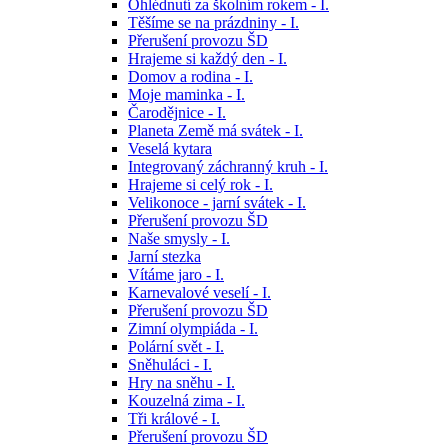
Ohlédnutí za školním rokem - I.
Těšíme se na prázdniny - I.
Přerušení provozu ŠD
Hrajeme si každý den - I.
Domov a rodina - I.
Moje maminka - I.
Čarodějnice - I.
Planeta Země má svátek - I.
Veselá kytara
Integrovaný záchranný kruh - I.
Hrajeme si celý rok - I.
Velikonoce - jarní svátek - I.
Přerušení provozu ŠD
Naše smysly - I.
Jarní stezka
Vítáme jaro - I.
Karnevalové veselí - I.
Přerušení provozu ŠD
Zimní olympiáda - I.
Polární svět - I.
Sněhuláci - I.
Hry na sněhu - I.
Kouzelná zima - I.
Tři králové - I.
Přerušení provozu ŠD