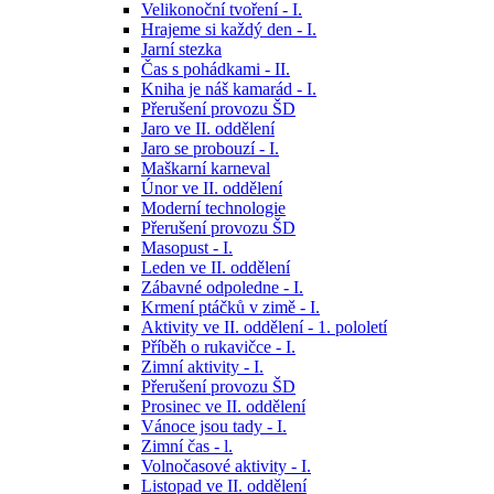
Velikonoční tvoření - I.
Hrajeme si každý den - I.
Jarní stezka
Čas s pohádkami - II.
Kniha je náš kamarád - I.
Přerušení provozu ŠD
Jaro ve II. oddělení
Jaro se probouzí - I.
Maškarní karneval
Únor ve II. oddělení
Moderní technologie
Přerušení provozu ŠD
Masopust - I.
Leden ve II. oddělení
Zábavné odpoledne - I.
Krmení ptáčků v zimě - I.
Aktivity ve II. oddělení - 1. pololetí
Příběh o rukavičce - I.
Zimní aktivity - I.
Přerušení provozu ŠD
Prosinec ve II. oddělení
Vánoce jsou tady - I.
Zimní čas - l.
Volnočasové aktivity - I.
Listopad ve II. oddělení