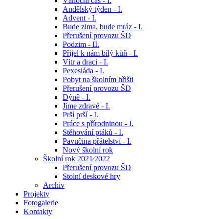
Vánoční čas - I.
Andělský týden - I.
Advent - I.
Bude zima, bude mráz - I.
Přerušení provozu ŠD
Podzim - II.
Přijel k nám bílý kůň - I.
Vítr a draci - I.
Pexesiáda - I.
Pobyt na školním hřišti
Přerušení provozu ŠD
Dýně - I.
Jíme zdravě - I.
Prší prší - I.
Práce s přírodninou - I.
Stěhování ptáků - I.
Pavučina přátelství - I.
Nový školní rok
Školní rok 2021⁄2022
Přerušení provozu ŠD
Stolní deskové hry
Archiv
Projekty
Fotogalerie
Kontakty