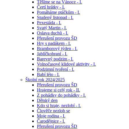
Těšíme se na Vánoce - I.
Čertí hrátky - I.
Pomáháme ptáčkům - I.
Studený listopad - I.
Pexesiáda - I.
Svatý Martin - I.
Oslava duchů - I.
Přerušení provozu ŠD
Hry s padákem - I.
Bramborový týden - I.
Jablíčkohraní - I.
Barevný podzim - I.
Volnočasové klidové aktivity - I.
Podzimní tvoření - I.
Babí léto - I.
Školní rok 2024⁄2025
Přerušení provozu ŠD
Hrajeme si celý rok - II.
Z pohádky do pohádky - I.
Dětský den
Kdo si hraje, nezlobí - I.
Člověče nezlob se
Moje rodina - I.
Čarodějnice - I.
Přerušení provozu ŠD