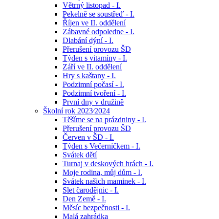
Větrný listopad - I.
Pekelně se soustřeď - I.
Říjen ve II. oddělení
Zábavné odpoledne - I.
Dlabání dýní - I.
Přerušení provozu ŠD
Týden s vitamíny - I.
Září ve II. oddělení
Hry s kaštany - I.
Podzimní počasí - I.
Podzimní tvoření - I.
První dny v družině
Školní rok 2023⁄2024
Těšíme se na prázdniny - I.
Přerušení provozu ŠD
Červen v ŠD - I.
Týden s Večerníčkem - I.
Svátek dětí
Turnaj v deskových hrách - I.
Moje rodina, můj dům - I.
Svátek našich maminek - I.
Slet čarodějnic - I.
Den Země - I.
Měsíc bezpečnosti - I.
Malá zahrádka