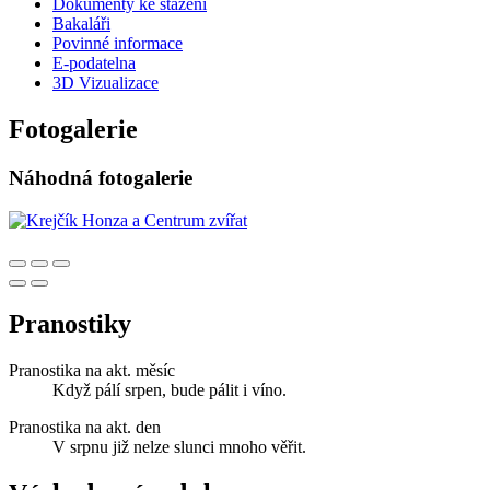
Dokumenty ke stažení
Bakaláři
Povinné informace
E-podatelna
3D Vizualizace
Fotogalerie
Náhodná fotogalerie
Pranostiky
Pranostika na akt. měsíc
Když pálí srpen, bude pálit i víno.
Pranostika na akt. den
V srpnu již nelze slunci mnoho věřit.