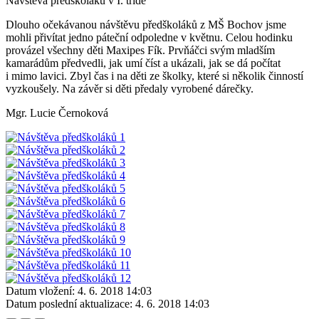
Návštěva předškoláků v I. třídě
Dlouho očekávanou návštěvu předškoláků z MŠ Bochov jsme
mohli přivítat jedno páteční odpoledne v květnu. Celou hodinku
provázel všechny děti Maxipes Fík. Prvňáčci svým mladším
kamarádům předvedli, jak umí číst a ukázali, jak se dá počítat
i mimo lavici. Zbyl čas i na děti ze školky, které si několik činností
vyzkoušely. Na závěr si děti předaly vyrobené dárečky.
Mgr. Lucie Černoková
Datum vložení:
4. 6. 2018 14:03
Datum poslední aktualizace:
4. 6. 2018 14:03