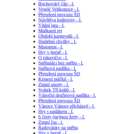
Bochovský čáp - I.
Veselé Velikonoce - I.
Přerušení provozu ŠD
Návštěva knihovny - I.
Vítání jara - I.
Maškarní rej
Období karnevalů - I.
Hudební chvilky - I.
Masopust - I.
Hry v herně - I.
O rukavičce - I.
Sněhuláci bez sněhu - I.
Sněhová nadílka - I.
Přerušení provozu ŠD
Krmení ptáčků - I.
Zimní sporty - I.
Svátek Tří králů - I.
Vánoční družinová nadílka - I.
Přerušení provozu ŠD
Vánoce Vánoce přicházejí - I.
Hry s padákem - I.
S čerty (ne)jsou žerty - I.
Zimní čas - l.
Radovánky na sněhu
Hry v herně - I.