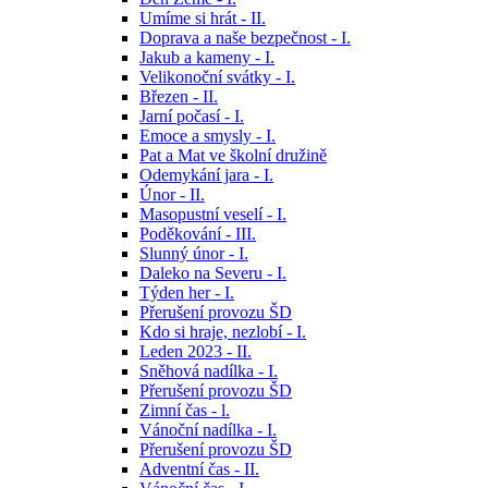
Umíme si hrát - II.
Doprava a naše bezpečnost - I.
Jakub a kameny - I.
Velikonoční svátky - I.
Březen - II.
Jarní počasí - I.
Emoce a smysly - I.
Pat a Mat ve školní družině
Odemykání jara - I.
Únor - II.
Masopustní veselí - I.
Poděkování - III.
Slunný únor - I.
Daleko na Severu - I.
Týden her - I.
Přerušení provozu ŠD
Kdo si hraje, nezlobí - I.
Leden 2023 - II.
Sněhová nadílka - I.
Přerušení provozu ŠD
Zimní čas - l.
Vánoční nadílka - I.
Přerušení provozu ŠD
Adventní čas - II.