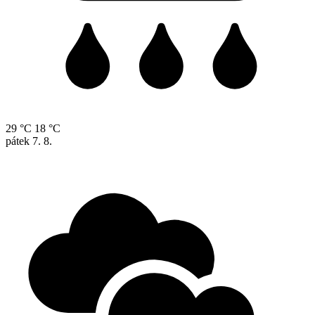
29 °C
18 °C
pátek
7. 8.