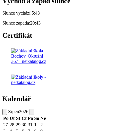
Východ a západ slunce
Slunce vychází:
5:43
Slunce zapadá:
20:43
Certifikát
Kalendář
Srpen
2026
Po
Út
St
Čt
Pá
So
Ne
27
28
29
30
31
1
2