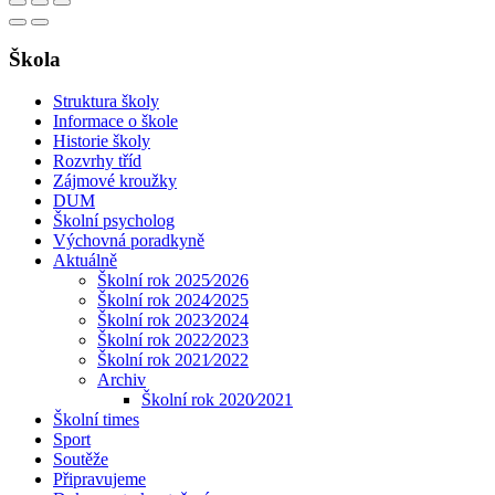
Škola
Struktura školy
Informace o škole
Historie školy
Rozvrhy tříd
Zájmové kroužky
DUM
Školní psycholog
Výchovná poradkyně
Aktuálně
Školní rok 2025⁄2026
Školní rok 2024⁄2025
Školní rok 2023⁄2024
Školní rok 2022⁄2023
Školní rok 2021⁄2022
Archiv
Školní rok 2020⁄2021
Školní times
Sport
Soutěže
Připravujeme