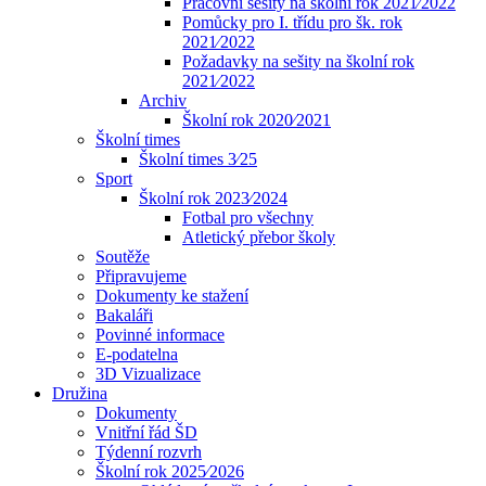
Pracovní sešity na školní rok 2021⁄2022
Pomůcky pro I. třídu pro šk. rok
2021⁄2022
Požadavky na sešity na školní rok
2021⁄2022
Archiv
Školní rok 2020⁄2021
Školní times
Školní times 3⁄25
Sport
Školní rok 2023⁄2024
Fotbal pro všechny
Atletický přebor školy
Soutěže
Připravujeme
Dokumenty ke stažení
Bakaláři
Povinné informace
E-podatelna
3D Vizualizace
Družina
Dokumenty
Vnitřní řád ŠD
Týdenní rozvrh
Školní rok 2025⁄2026