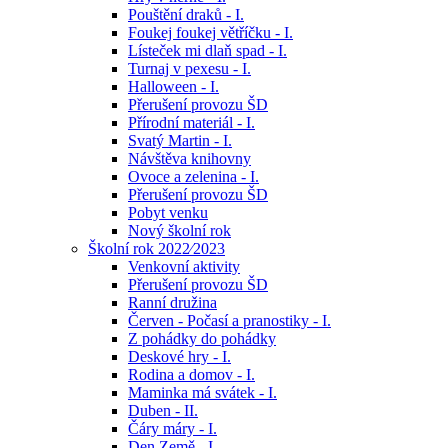
Pouštění draků - I.
Foukej foukej větříčku - I.
Lísteček mi dlaň spad - I.
Turnaj v pexesu - I.
Halloween - I.
Přerušení provozu ŠD
Přírodní materiál - I.
Svatý Martin - I.
Návštěva knihovny
Ovoce a zelenina - I.
Přerušení provozu ŠD
Pobyt venku
Nový školní rok
Školní rok 2022⁄2023
Venkovní aktivity
Přerušení provozu ŠD
Ranní družina
Červen - Počasí a pranostiky - I.
Z pohádky do pohádky
Deskové hry - I.
Rodina a domov - I.
Maminka má svátek - I.
Duben - II.
Čáry máry - I.
Den Země - I.