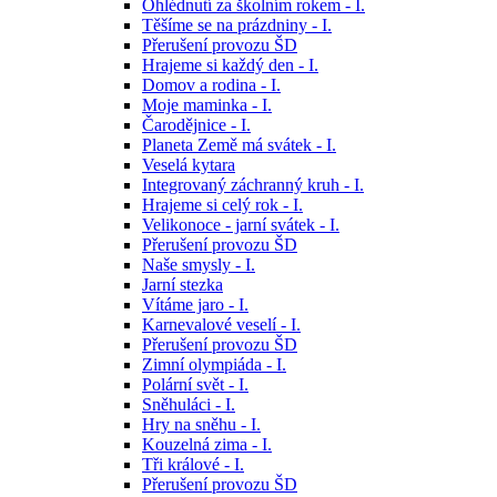
Ohlédnutí za školním rokem - I.
Těšíme se na prázdniny - I.
Přerušení provozu ŠD
Hrajeme si každý den - I.
Domov a rodina - I.
Moje maminka - I.
Čarodějnice - I.
Planeta Země má svátek - I.
Veselá kytara
Integrovaný záchranný kruh - I.
Hrajeme si celý rok - I.
Velikonoce - jarní svátek - I.
Přerušení provozu ŠD
Naše smysly - I.
Jarní stezka
Vítáme jaro - I.
Karnevalové veselí - I.
Přerušení provozu ŠD
Zimní olympiáda - I.
Polární svět - I.
Sněhuláci - I.
Hry na sněhu - I.
Kouzelná zima - I.
Tři králové - I.
Přerušení provozu ŠD