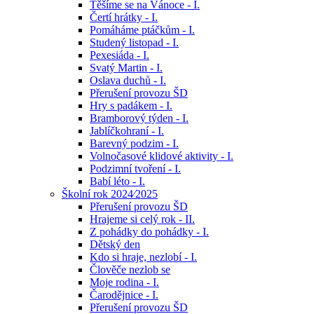
Těšíme se na Vánoce - I.
Čertí hrátky - I.
Pomáháme ptáčkům - I.
Studený listopad - I.
Pexesiáda - I.
Svatý Martin - I.
Oslava duchů - I.
Přerušení provozu ŠD
Hry s padákem - I.
Bramborový týden - I.
Jablíčkohraní - I.
Barevný podzim - I.
Volnočasové klidové aktivity - I.
Podzimní tvoření - I.
Babí léto - I.
Školní rok 2024⁄2025
Přerušení provozu ŠD
Hrajeme si celý rok - II.
Z pohádky do pohádky - I.
Dětský den
Kdo si hraje, nezlobí - I.
Člověče nezlob se
Moje rodina - I.
Čarodějnice - I.
Přerušení provozu ŠD