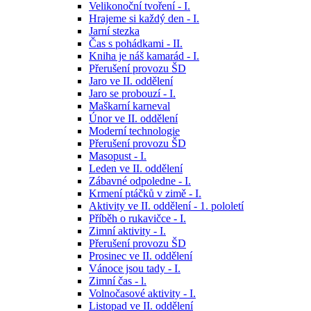
Velikonoční tvoření - I.
Hrajeme si každý den - I.
Jarní stezka
Čas s pohádkami - II.
Kniha je náš kamarád - I.
Přerušení provozu ŠD
Jaro ve II. oddělení
Jaro se probouzí - I.
Maškarní karneval
Únor ve II. oddělení
Moderní technologie
Přerušení provozu ŠD
Masopust - I.
Leden ve II. oddělení
Zábavné odpoledne - I.
Krmení ptáčků v zimě - I.
Aktivity ve II. oddělení - 1. pololetí
Příběh o rukavičce - I.
Zimní aktivity - I.
Přerušení provozu ŠD
Prosinec ve II. oddělení
Vánoce jsou tady - I.
Zimní čas - l.
Volnočasové aktivity - I.
Listopad ve II. oddělení