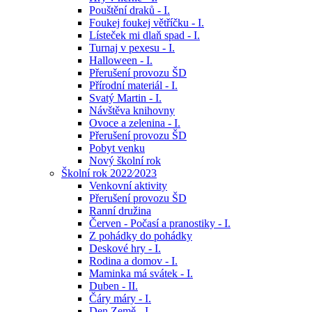
Pouštění draků - I.
Foukej foukej větříčku - I.
Lísteček mi dlaň spad - I.
Turnaj v pexesu - I.
Halloween - I.
Přerušení provozu ŠD
Přírodní materiál - I.
Svatý Martin - I.
Návštěva knihovny
Ovoce a zelenina - I.
Přerušení provozu ŠD
Pobyt venku
Nový školní rok
Školní rok 2022⁄2023
Venkovní aktivity
Přerušení provozu ŠD
Ranní družina
Červen - Počasí a pranostiky - I.
Z pohádky do pohádky
Deskové hry - I.
Rodina a domov - I.
Maminka má svátek - I.
Duben - II.
Čáry máry - I.
Den Země - I.