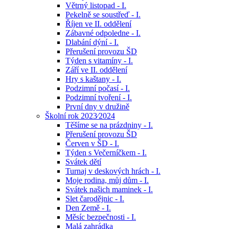
Větrný listopad - I.
Pekelně se soustřeď - I.
Říjen ve II. oddělení
Zábavné odpoledne - I.
Dlabání dýní - I.
Přerušení provozu ŠD
Týden s vitamíny - I.
Září ve II. oddělení
Hry s kaštany - I.
Podzimní počasí - I.
Podzimní tvoření - I.
První dny v družině
Školní rok 2023⁄2024
Těšíme se na prázdniny - I.
Přerušení provozu ŠD
Červen v ŠD - I.
Týden s Večerníčkem - I.
Svátek dětí
Turnaj v deskových hrách - I.
Moje rodina, můj dům - I.
Svátek našich maminek - I.
Slet čarodějnic - I.
Den Země - I.
Měsíc bezpečnosti - I.
Malá zahrádka