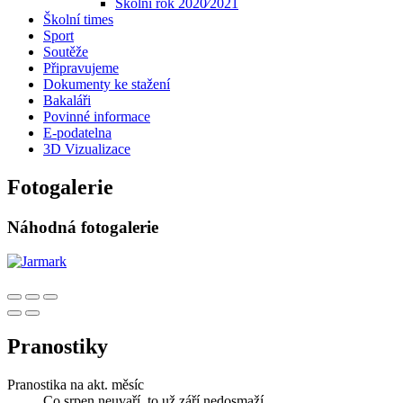
Školní rok 2020⁄2021
Školní times
Sport
Soutěže
Připravujeme
Dokumenty ke stažení
Bakaláři
Povinné informace
E-podatelna
3D Vizualizace
Fotogalerie
Náhodná fotogalerie
Pranostiky
Pranostika na akt. měsíc
Co srpen neuvaří, to už září nedosmaží.