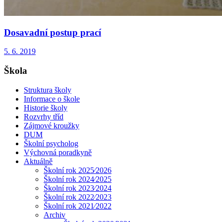
Dosavadní postup prací
5. 6. 2019
Škola
Struktura školy
Informace o škole
Historie školy
Rozvrhy tříd
Zájmové kroužky
DUM
Školní psycholog
Výchovná poradkyně
Aktuálně
Školní rok 2025⁄2026
Školní rok 2024⁄2025
Školní rok 2023⁄2024
Školní rok 2022⁄2023
Školní rok 2021⁄2022
Archiv