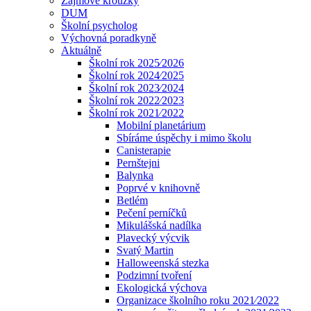
Zájmové kroužky
DUM
Školní psycholog
Výchovná poradkyně
Aktuálně
Školní rok 2025⁄2026
Školní rok 2024⁄2025
Školní rok 2023⁄2024
Školní rok 2022⁄2023
Školní rok 2021⁄2022
Mobilní planetárium
Sbíráme úspěchy i mimo školu
Canisterapie
Pernštejni
Balynka
Poprvé v knihovně
Betlém
Pečení perníčků
Mikulášská nadílka
Plavecký výcvik
Svatý Martin
Halloweenská stezka
Podzimní tvoření
Ekologická výchova
Organizace školního roku 2021⁄2022