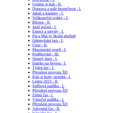
Umíme si hrát - II.
Doprava a naše bezpečnost - I.
Jakub a kameny - I.
Velikonoční svátky - I.
Březen - II.
Jarní počasí - I.
Emoce a smysly - I.
Pat a Mat ve školní družině
Odemykání jara - I.
Únor - II.
Masopustní veselí - I.
Poděkování - III.
Slunný únor - I.
Daleko na Severu - I.
Týden her - I.
Přerušení provozu ŠD
Kdo si hraje, nezlobí - I.
Leden 2023 - II.
Sněhová nadílka - I.
Přerušení provozu ŠD
Zimní čas - l.
Vánoční nadílka - I.
Přerušení provozu ŠD
Adventní čas - II.