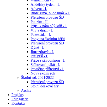
Vánoční čas - I.
Andělský týden - I.
Advent - I.
Bude zima, bude mráz - I.
Přerušení provozu ŠD
Podzim - II.
Přijel k nám bílý kůň - I.
Vítr a draci - I.
Pexesiáda - I.
Pobyt na školním hřišti
Přerušení provozu ŠD
Dýně - I.
Jíme zdravě - I.
Prší prší - I.
Práce s přírodninou - I.
Stěhování ptáků - I.
Pavučina přátelství - I.
Nový školní rok
Školní rok 2021⁄2022
Přerušení provozu ŠD
Stolní deskové hry
Archiv
Projekty
Fotogalerie
Kontakty