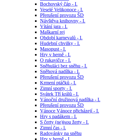
Bochovský čáp - I.
Veselé Velikonoce - I.
Přerušení provozu ŠD
Návštěva knihovny - I.
Vítání jara - I.
Maškarní rej
Období karnevalů - I.
Hudební chvilky - I.
Masopust - I.
Hry v herně - I.
O rukavičce - I.
Sněhuláci bez sněhu - I.
Sněhová nadílka - I.
Přerušení provozu ŠD
Krmení ptáčků - I.
Zimní sporty - I.
Svátek Tří králů - I.
Vánoční družinová nadílka - I.
Přerušení provozu ŠD
Vánoce Vánoce přicházejí - I.
Hry s padákem - I.
S čerty (ne)jsou žerty - I.
Zimní čas - l.
Radovánky na sněhu
Hry v herně - I.