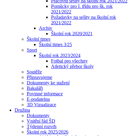
Pracovní sešity na školní rok 2021⁄2022
Pomůcky pro I. třídu pro šk. rok
2021⁄2022
Požadavky na sešity na školní rok
2021⁄2022
Archiv
Školní rok 2020⁄2021
Školní times
Školní times 3⁄25
Sport
Školní rok 2023⁄2024
Fotbal pro všechny
Atletický přebor školy
Soutěže
Připravujeme
Dokumenty ke stažení
Bakaláři
Povinné informace
E-podatelna
3D Vizualizace
Družina
Dokumenty
Vnitřní řád ŠD
Týdenní rozvrh
Školní rok 2025⁄2026