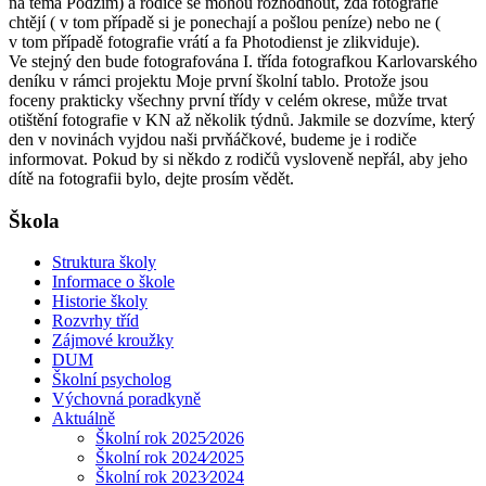
na téma Podzim) a rodiče se mohou rozhodnout, zda fotografie
chtějí ( v tom případě si je ponechají a pošlou peníze) nebo ne (
v tom případě fotografie vrátí a fa Photodienst je zlikviduje).
Ve stejný den bude fotografována I. třída fotografkou Karlovarského
deníku v rámci projektu Moje první školní tablo. Protože jsou
foceny prakticky všechny první třídy v celém okrese, může trvat
otištění fotografie v KN až několik týdnů. Jakmile se dozvíme, který
den v novinách vyjdou naši prvňáčkové, budeme je i rodiče
informovat. Pokud by si někdo z rodičů vysloveně nepřál, aby jeho
dítě na fotografii bylo, dejte prosím vědět.
Škola
Struktura školy
Informace o škole
Historie školy
Rozvrhy tříd
Zájmové kroužky
DUM
Školní psycholog
Výchovná poradkyně
Aktuálně
Školní rok 2025⁄2026
Školní rok 2024⁄2025
Školní rok 2023⁄2024