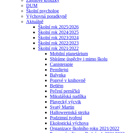
Zájmové kroužky
DUM
Školní psycholog
Výchovná poradkyně
Aktuálně
Školní rok 2025⁄2026
Školní rok 2024⁄2025
Školní rok 2023⁄2024
Školní rok 2022⁄2023
Školní rok 2021⁄2022
Mobilní planetárium
Sbíráme úspěchy i mimo školu
Canisterapie
Pernštejni
Balynka
Poprvé v knihovně
Betlém
Pečení perníčků
Mikulášská nadílka
Plavecký výcvik
Svatý Martin
Halloweenská stezka
Podzimní tvoření
Ekologická výchova
Organizace školního roku 2021⁄2022