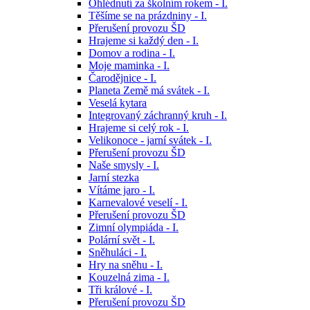
Ohlédnutí za školním rokem - I.
Těšíme se na prázdniny - I.
Přerušení provozu ŠD
Hrajeme si každý den - I.
Domov a rodina - I.
Moje maminka - I.
Čarodějnice - I.
Planeta Země má svátek - I.
Veselá kytara
Integrovaný záchranný kruh - I.
Hrajeme si celý rok - I.
Velikonoce - jarní svátek - I.
Přerušení provozu ŠD
Naše smysly - I.
Jarní stezka
Vítáme jaro - I.
Karnevalové veselí - I.
Přerušení provozu ŠD
Zimní olympiáda - I.
Polární svět - I.
Sněhuláci - I.
Hry na sněhu - I.
Kouzelná zima - I.
Tři králové - I.
Přerušení provozu ŠD