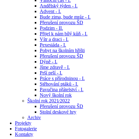
Vánoční čas - I.
Andělský týden - I.
Advent - I.
Bude zima, bude mráz - I.
Přerušení provozu ŠD
Podzim - II.
Přijel k nám bílý kůň - I.
Vítr a draci - I.
Pexesiáda - I.
Pobyt na školním hřišti
Přerušení provozu ŠD
Dýně - I.
Jíme zdravě - I.
Prší prší - I.
Práce s přírodninou - I.
Stěhování ptáků - I.
Pavučina přátelství - I.
Nový školní rok
Školní rok 2021⁄2022
Přerušení provozu ŠD
Stolní deskové hry
Archiv
Projekty
Fotogalerie
Kontakty