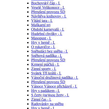
Bochovský čáp - I.
Veselé Velikonoce - I.
Přerušení provozu ŠD
Návštěva knihovny - I.
Vítání jara - I.
Maškarní rej
Období karnevalů - I.
Hudební chvilky - I.
Masopust - I.
Hry v herně - I.
O rukavičce - I.
Sněhuláci bez sněhu - I.
Sněhová nadílka - I.
Přerušení provozu ŠD
Krmení ptáčků - I.
Zimní sporty - I.
Svátek Tří králů - I.
Vánoční družinová nadílka - I.
Přerušení provozu ŠD
Vánoce Vánoce přicházejí - I.
Hry s padákem - I.
S čerty (ne)jsou žerty - I.
Zimní čas - l.
Radovánky na sněhu
Hry v herně - I.