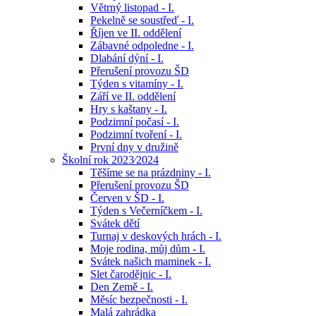
Větrný listopad - I.
Pekelně se soustřeď - I.
Říjen ve II. oddělení
Zábavné odpoledne - I.
Dlabání dýní - I.
Přerušení provozu ŠD
Týden s vitamíny - I.
Září ve II. oddělení
Hry s kaštany - I.
Podzimní počasí - I.
Podzimní tvoření - I.
První dny v družině
Školní rok 2023⁄2024
Těšíme se na prázdniny - I.
Přerušení provozu ŠD
Červen v ŠD - I.
Týden s Večerníčkem - I.
Svátek dětí
Turnaj v deskových hrách - I.
Moje rodina, můj dům - I.
Svátek našich maminek - I.
Slet čarodějnic - I.
Den Země - I.
Měsíc bezpečnosti - I.
Malá zahrádka