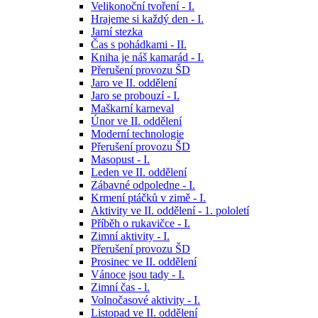
Velikonoční tvoření - I.
Hrajeme si každý den - I.
Jarní stezka
Čas s pohádkami - II.
Kniha je náš kamarád - I.
Přerušení provozu ŠD
Jaro ve II. oddělení
Jaro se probouzí - I.
Maškarní karneval
Únor ve II. oddělení
Moderní technologie
Přerušení provozu ŠD
Masopust - I.
Leden ve II. oddělení
Zábavné odpoledne - I.
Krmení ptáčků v zimě - I.
Aktivity ve II. oddělení - 1. pololetí
Příběh o rukavičce - I.
Zimní aktivity - I.
Přerušení provozu ŠD
Prosinec ve II. oddělení
Vánoce jsou tady - I.
Zimní čas - l.
Volnočasové aktivity - I.
Listopad ve II. oddělení