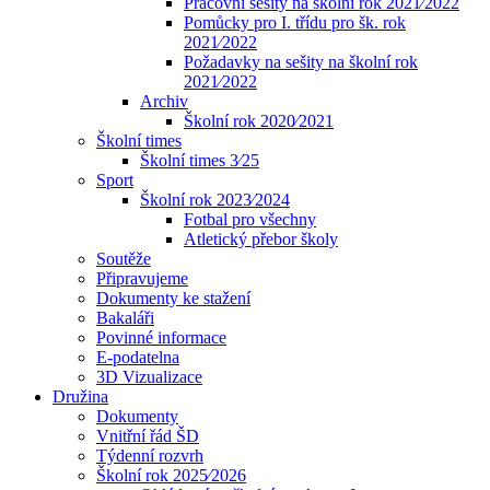
Pracovní sešity na školní rok 2021⁄2022
Pomůcky pro I. třídu pro šk. rok
2021⁄2022
Požadavky na sešity na školní rok
2021⁄2022
Archiv
Školní rok 2020⁄2021
Školní times
Školní times 3⁄25
Sport
Školní rok 2023⁄2024
Fotbal pro všechny
Atletický přebor školy
Soutěže
Připravujeme
Dokumenty ke stažení
Bakaláři
Povinné informace
E-podatelna
3D Vizualizace
Družina
Dokumenty
Vnitřní řád ŠD
Týdenní rozvrh
Školní rok 2025⁄2026