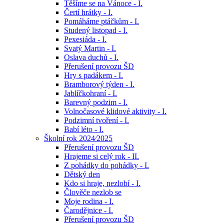
Těšíme se na Vánoce - I.
Čertí hrátky - I.
Pomáháme ptáčkům - I.
Studený listopad - I.
Pexesiáda - I.
Svatý Martin - I.
Oslava duchů - I.
Přerušení provozu ŠD
Hry s padákem - I.
Bramborový týden - I.
Jablíčkohraní - I.
Barevný podzim - I.
Volnočasové klidové aktivity - I.
Podzimní tvoření - I.
Babí léto - I.
Školní rok 2024⁄2025
Přerušení provozu ŠD
Hrajeme si celý rok - II.
Z pohádky do pohádky - I.
Dětský den
Kdo si hraje, nezlobí - I.
Člověče nezlob se
Moje rodina - I.
Čarodějnice - I.
Přerušení provozu ŠD