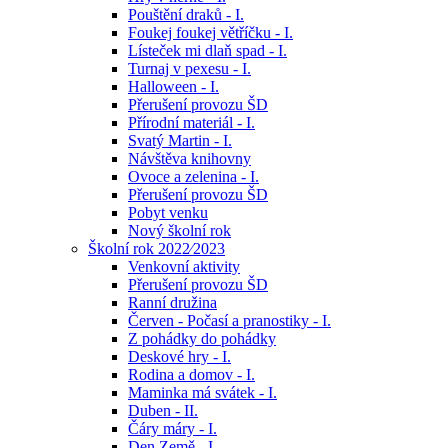
Pouštění draků - I.
Foukej foukej větříčku - I.
Lísteček mi dlaň spad - I.
Turnaj v pexesu - I.
Halloween - I.
Přerušení provozu ŠD
Přírodní materiál - I.
Svatý Martin - I.
Návštěva knihovny
Ovoce a zelenina - I.
Přerušení provozu ŠD
Pobyt venku
Nový školní rok
Školní rok 2022⁄2023
Venkovní aktivity
Přerušení provozu ŠD
Ranní družina
Červen - Počasí a pranostiky - I.
Z pohádky do pohádky
Deskové hry - I.
Rodina a domov - I.
Maminka má svátek - I.
Duben - II.
Čáry máry - I.
Den Země - I.