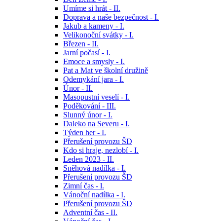
Umíme si hrát - II.
Doprava a naše bezpečnost - I.
Jakub a kameny - I.
Velikonoční svátky - I.
Březen - II.
Jarní počasí - I.
Emoce a smysly - I.
Pat a Mat ve školní družině
Odemykání jara - I.
Únor - II.
Masopustní veselí - I.
Poděkování - III.
Slunný únor - I.
Daleko na Severu - I.
Týden her - I.
Přerušení provozu ŠD
Kdo si hraje, nezlobí - I.
Leden 2023 - II.
Sněhová nadílka - I.
Přerušení provozu ŠD
Zimní čas - l.
Vánoční nadílka - I.
Přerušení provozu ŠD
Adventní čas - II.