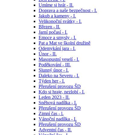
Umíme si hrát - II.
Doprava a naše bezpečnost - I.
Jakub a kameny - I.
Velikonoční svátky - I.
Březen - II.
Jarní počasí - I.
Emoce a smysly - I.
Pat a Mat ve školní družině
Odemykání jara - I.
Únor - II.
Masopustní veselí - I.
Poděkování - III.
Slunný únor - I.
Daleko na Severu - I.
Týden her - I.
Přerušení provozu ŠD
Kdo si hraje, nezlobí - I.
Leden 2023 - II.
Sněhová nadílka - I.
Přerušení provozu ŠD
Zimní čas - l.
Vánoční nadílka - I.
Přerušení provozu ŠD
Adventní čas - II.