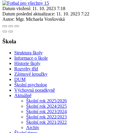
Datum vložení:
11. 10. 2023 7:18
Datum poslední aktualizace:
11. 10. 2023 7:22
Autor:
Mgr. Michaela Vonšovská
Škola
Struktura školy
Informace o škole
Historie školy
Rozvrhy tříd
Zájmové kroužky
DUM
Školní psycholog
Výchovná poradkyně
Aktuálně
Školní rok 2025⁄2026
Školní rok 2024⁄2025
Školní rok 2023⁄2024
Školní rok 2022⁄2023
Školní rok 2021⁄2022
Archiv
Školní times