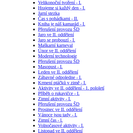
Velikonoční tvoření - I.
Hrajeme si každý den - I.
Jarní stezka
Čas s pohádkami - II.
Kniha je náš kamarád - I.
Přerušení provozu ŠD
Jaro ve II. oddělení
Jaro se probouzí - I.
Maškarní karneval
Únor ve II. oddělení
Moderní technologie
Přerušení provozu ŠD
Masopust - I.
Leden ve II. oddělení
Zábavné odpoledne - I.
Krmení ptáčků v zimě - I.
Aktivity ve II. oddělení - 1. pololetí
Příběh o rukavičce - I.
Zimní aktivity - I.
Přerušení provozu ŠD
Prosinec ve II. oddělení
Vánoce jsou tady - I.
Zimní čas - l.
Volnočasové aktivity - I.
Listopad ve II. oddělení