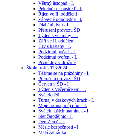
Větrný listopad - I.
Pekelně se soustřeď - I.
Říjen ve II. oddělení
Zábavné odpoledne - I.
Dlabání dýní - I.
Přerušení provozu ŠD
Týden s vitamíny - I.
Září ve II. oddělení
Hry s kaštany - I.
Podzimní počasí - I.
Podzimní tvoření - I.
První dny v družině
Školní rok 2023⁄2024
Těšíme se na prázdniny - I.
Přerušení provozu ŠD
Červen v ŠD - I.
Týden s Večerníčkem - I.
Svátek dětí
Turnaj v deskových hrách - I.
Moje rodina, můj dům - I.
Svátek našich maminek - I.
Slet čarodějnic - I.
Den Země - I.
Měsíc bezpečnosti - I.
Malá zahrádka