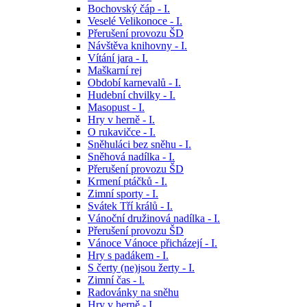
Bochovský čáp - I.
Veselé Velikonoce - I.
Přerušení provozu ŠD
Návštěva knihovny - I.
Vítání jara - I.
Maškarní rej
Období karnevalů - I.
Hudební chvilky - I.
Masopust - I.
Hry v herně - I.
O rukavičce - I.
Sněhuláci bez sněhu - I.
Sněhová nadílka - I.
Přerušení provozu ŠD
Krmení ptáčků - I.
Zimní sporty - I.
Svátek Tří králů - I.
Vánoční družinová nadílka - I.
Přerušení provozu ŠD
Vánoce Vánoce přicházejí - I.
Hry s padákem - I.
S čerty (ne)jsou žerty - I.
Zimní čas - l.
Radovánky na sněhu
Hry v herně - I.