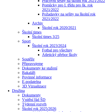
Pracovní sešity na školní rok 2021⁄2022
Pomůcky pro I. třídu pro šk. rok
2021⁄2022
Požadavky na sešity na školní rok
2021⁄2022
Archiv
Školní rok 2020⁄2021
Školní times
Školní times 3⁄25
Sport
Školní rok 2023⁄2024
Fotbal pro všechny
Atletický přebor školy
Soutěže
Připravujeme
Dokumenty ke stažení
Bakaláři
Povinné informace
E-podatelna
3D Vizualizace
Družina
Dokumenty
Vnitřní řád ŠD
Týdenní rozvrh
Školní rok 2025⁄2026