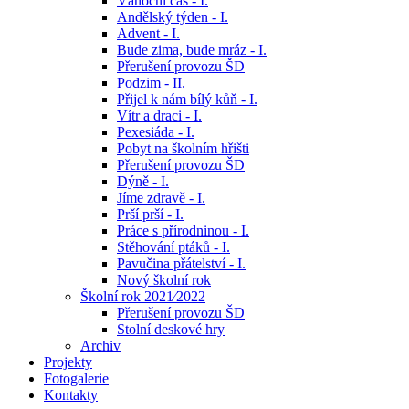
Vánoční čas - I.
Andělský týden - I.
Advent - I.
Bude zima, bude mráz - I.
Přerušení provozu ŠD
Podzim - II.
Přijel k nám bílý kůň - I.
Vítr a draci - I.
Pexesiáda - I.
Pobyt na školním hřišti
Přerušení provozu ŠD
Dýně - I.
Jíme zdravě - I.
Prší prší - I.
Práce s přírodninou - I.
Stěhování ptáků - I.
Pavučina přátelství - I.
Nový školní rok
Školní rok 2021⁄2022
Přerušení provozu ŠD
Stolní deskové hry
Archiv
Projekty
Fotogalerie
Kontakty