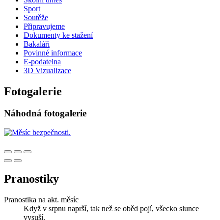
Sport
Soutěže
Připravujeme
Dokumenty ke stažení
Bakaláři
Povinné informace
E-podatelna
3D Vizualizace
Fotogalerie
Náhodná fotogalerie
Pranostiky
Pranostika na akt. měsíc
Když v srpnu naprší, tak než se oběd pojí, všecko slunce
vysuší.