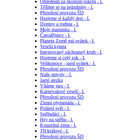
Ohlédnutí za školním rokem - I.
Těšíme se na prázdniny - I.
Přerušení provozu ŠD
Hrajeme si každý den - I.
Domov a rodina - I.
Moje maminka - I.
Čarodějnice - I.
Planeta Země má svátek - I.
Veselá kytara
Integrovaný záchranný kruh - I.
Hrajeme si celý rok - I.
Velikonoce - jarní svátek - I.
Přerušení provozu ŠD
Naše smysly - I.
Jarní stezka
Vítáme jaro - I.
Karnevalové veselí - I.
Přerušení provozu ŠD
Zimní olympiáda - I.
Polární svět - I.
Sněhuláci - I.
Hry na sněhu - I.
Kouzelná zima - I.
Tři králové - I.
Přerušení provozu ŠD