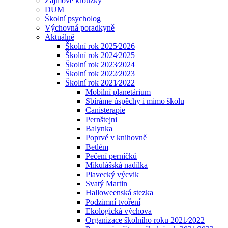
Zájmové kroužky
DUM
Školní psycholog
Výchovná poradkyně
Aktuálně
Školní rok 2025⁄2026
Školní rok 2024⁄2025
Školní rok 2023⁄2024
Školní rok 2022⁄2023
Školní rok 2021⁄2022
Mobilní planetárium
Sbíráme úspěchy i mimo školu
Canisterapie
Pernštejni
Balynka
Poprvé v knihovně
Betlém
Pečení perníčků
Mikulášská nadílka
Plavecký výcvik
Svatý Martin
Halloweenská stezka
Podzimní tvoření
Ekologická výchova
Organizace školního roku 2021⁄2022