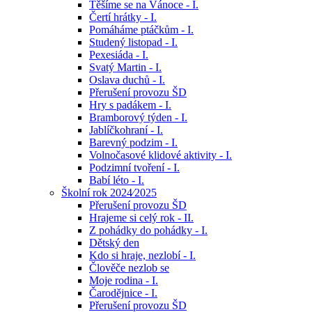
Těšíme se na Vánoce - I.
Čertí hrátky - I.
Pomáháme ptáčkům - I.
Studený listopad - I.
Pexesiáda - I.
Svatý Martin - I.
Oslava duchů - I.
Přerušení provozu ŠD
Hry s padákem - I.
Bramborový týden - I.
Jablíčkohraní - I.
Barevný podzim - I.
Volnočasové klidové aktivity - I.
Podzimní tvoření - I.
Babí léto - I.
Školní rok 2024⁄2025
Přerušení provozu ŠD
Hrajeme si celý rok - II.
Z pohádky do pohádky - I.
Dětský den
Kdo si hraje, nezlobí - I.
Člověče nezlob se
Moje rodina - I.
Čarodějnice - I.
Přerušení provozu ŠD