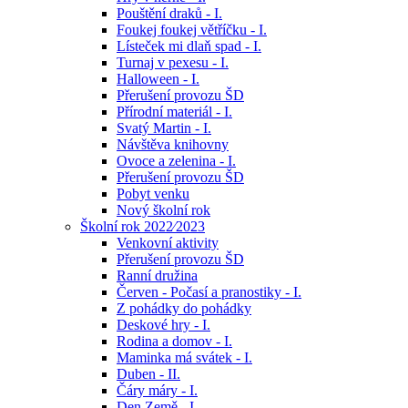
Pouštění draků - I.
Foukej foukej větříčku - I.
Lísteček mi dlaň spad - I.
Turnaj v pexesu - I.
Halloween - I.
Přerušení provozu ŠD
Přírodní materiál - I.
Svatý Martin - I.
Návštěva knihovny
Ovoce a zelenina - I.
Přerušení provozu ŠD
Pobyt venku
Nový školní rok
Školní rok 2022⁄2023
Venkovní aktivity
Přerušení provozu ŠD
Ranní družina
Červen - Počasí a pranostiky - I.
Z pohádky do pohádky
Deskové hry - I.
Rodina a domov - I.
Maminka má svátek - I.
Duben - II.
Čáry máry - I.
Den Země - I.