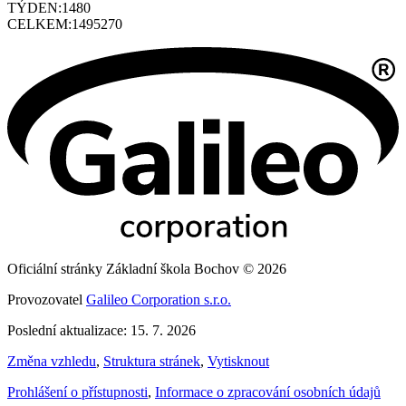
TÝDEN:
1480
CELKEM:
1495270
Oficiální stránky Základní škola Bochov © 2026
Provozovatel
Galileo Corporation s.r.o.
Poslední aktualizace: 15. 7. 2026
Změna vzhledu
,
Struktura stránek
,
Vytisknout
Prohlášení o přístupnosti
,
Informace o zpracování osobních údajů