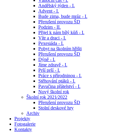
Vánoční čas - I.
Andělský týden - I.
Advent - I.
Bude zima, bude mráz - I.
Přerušení provozu ŠD
Podzim - II.
Přijel k nám bílý kůň - I.
Vítr a draci - I.
Pexesiáda - I.
Pobyt na školním hřišti
Přerušení provozu ŠD
Dýně - I.
Jíme zdravě - I.
Prší prší - I.
Práce s přírodninou - I.
Stěhování ptáků - I.
Pavučina přátelství - I.
Nový školní rok
Školní rok 2021⁄2022
Přerušení provozu ŠD
Stolní deskové hry
Archiv
Projekty
Fotogalerie
Kontakty