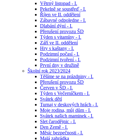
Větrný listopad - I.
Pekelně se soustřeď - I.
Říjen ve II. oddělení
Zábavné odpoledne - I.
Dlabání dýní - I.
Přerušení provozu ŠD
Týden s vitamíny - I.
Září ve II. oddělení
Hry s kaštany - I.
Podzimní počasí - I.
Podzimní tvoření - I.
První dny v družině
Školní rok 2023⁄2024
Těšíme se na prázdniny - I.
Přerušení provozu ŠD
Červen v ŠD - I.
Týden s Večerníčkem - I.
Svátek dětí
Turnaj v deskových hrách - I.
Moje rodina, můj dům - I.
Svátek našich maminek - I.
Slet čarodějnic - I.
Den Země - I.
Měsíc bezpečnosti - I.
Malá zahrádka