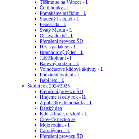
Těšíme se na Vánoce - I.
Čertí hrátky - I.
Pomáháme ptáčkům - I.
Studený listopad - I.
Pexesiáda - I.
Svatý Martin - I.
Oslava duchů - I.
Přerušení provozu ŠD
Hry s padákem - I.
Bramborový týden - I.
Jablíčkohraní - I.
Barevný podzim - I.
Volnočasové klidové aktivity - I.
Podzimní tvoření - I.
Babí léto - I.
Školní rok 2024⁄2025
Přerušení provozu ŠD
Hrajeme si celý rok - II.
Z pohádky do pohádky - I.
Dětský den
Kdo si hraje, nezlobí - I.
Člověče nezlob se
Moje rodina - I.
Čarodějnice - I.
Přerušení provozu ŠD