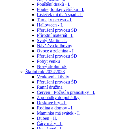
Pouštění draků - I.
Foukej foukej větříčku - I.
Lísteček mi dlaň spad - I.
Turnaj v pexesu - I.
Halloween - I.
Přerušení provozu ŠD
Přírodní materiál - I.
Svatý Martin - I.
Návštěva knihovny
Ovoce a zelenina - I.
Přerušení provozu ŠD
Pobyt venku
Nový školní rok
Školní rok 2022⁄2023
Venkovní aktivity
Přerušení provozu ŠD
Ranní družina
Červen - Počasí a pranostiky - I.
Z pohádky do pohádky
Deskové hry - I.
Rodina a domov - I.
Maminka má svátek - I.
Duben - II.
Čáry máry - I.
Den Země - I.