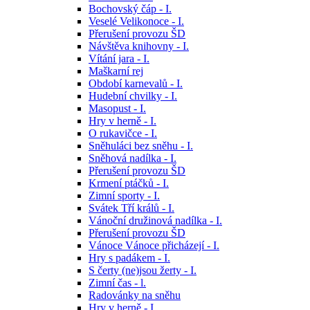
Bochovský čáp - I.
Veselé Velikonoce - I.
Přerušení provozu ŠD
Návštěva knihovny - I.
Vítání jara - I.
Maškarní rej
Období karnevalů - I.
Hudební chvilky - I.
Masopust - I.
Hry v herně - I.
O rukavičce - I.
Sněhuláci bez sněhu - I.
Sněhová nadílka - I.
Přerušení provozu ŠD
Krmení ptáčků - I.
Zimní sporty - I.
Svátek Tří králů - I.
Vánoční družinová nadílka - I.
Přerušení provozu ŠD
Vánoce Vánoce přicházejí - I.
Hry s padákem - I.
S čerty (ne)jsou žerty - I.
Zimní čas - l.
Radovánky na sněhu
Hry v herně - I.