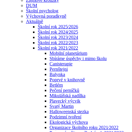
Zájmové kroužky
DUM
Školní psycholog
Výchovná poradkyně
Aktuálně
Školní rok 2025⁄2026
Školní rok 2024⁄2025
Školní rok 2023⁄2024
Školní rok 2022⁄2023
Školní rok 2021⁄2022
Mobilní planetárium
Sbíráme úspěchy i mimo školu
Canisterapie
Pernštejni
Balynka
Poprvé v knihovně
Betlém
Pečení perníčků
Mikulášská nadílka
Plavecký výcvik
Svatý Martin
Halloweenská stezka
Podzimní tvoření
Ekologická výchova
Organizace školního roku 2021⁄2022