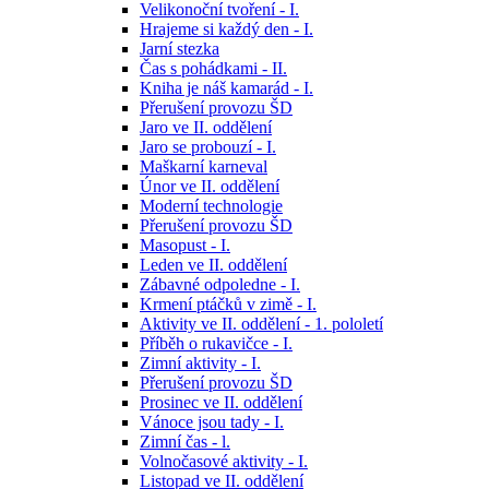
Velikonoční tvoření - I.
Hrajeme si každý den - I.
Jarní stezka
Čas s pohádkami - II.
Kniha je náš kamarád - I.
Přerušení provozu ŠD
Jaro ve II. oddělení
Jaro se probouzí - I.
Maškarní karneval
Únor ve II. oddělení
Moderní technologie
Přerušení provozu ŠD
Masopust - I.
Leden ve II. oddělení
Zábavné odpoledne - I.
Krmení ptáčků v zimě - I.
Aktivity ve II. oddělení - 1. pololetí
Příběh o rukavičce - I.
Zimní aktivity - I.
Přerušení provozu ŠD
Prosinec ve II. oddělení
Vánoce jsou tady - I.
Zimní čas - l.
Volnočasové aktivity - I.
Listopad ve II. oddělení