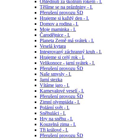
Ohlédnutí za školním rokem - I.
Těšíme se na prázdniny - I.
Přerušení provozu ŠD
Hrajeme si každý den - I.
Domov a rodina - I.
Moje maminka - I.
Čarodějnice - I.
Planeta Země má svátek - I.
Veselá kytara
Integrovaný záchranný kruh - I.
Hrajeme si celý rok - I.
Velikonoce - jarní svátek - I.
Přerušení provozu ŠD
Naše smysly - I.
Jarní stezka
Vítáme jaro - I.
Karnevalové veselí - I.
Přerušení provozu ŠD
Zimní olympiáda - I.
Polární svět - I.
Sněhuláci - I.
Hry na sněhu - I.
Kouzelná zima - I.
Tři králové - I.
Přerušení provozu ŠD