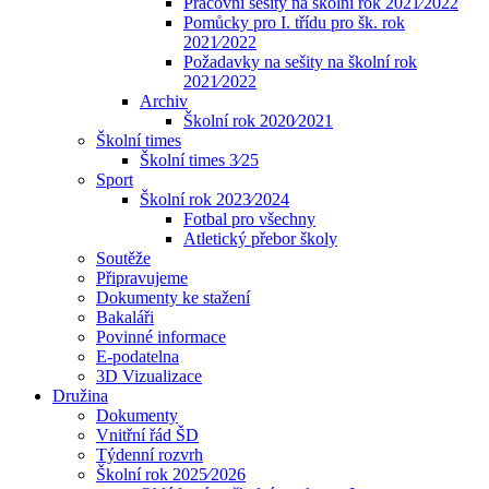
Pracovní sešity na školní rok 2021⁄2022
Pomůcky pro I. třídu pro šk. rok
2021⁄2022
Požadavky na sešity na školní rok
2021⁄2022
Archiv
Školní rok 2020⁄2021
Školní times
Školní times 3⁄25
Sport
Školní rok 2023⁄2024
Fotbal pro všechny
Atletický přebor školy
Soutěže
Připravujeme
Dokumenty ke stažení
Bakaláři
Povinné informace
E-podatelna
3D Vizualizace
Družina
Dokumenty
Vnitřní řád ŠD
Týdenní rozvrh
Školní rok 2025⁄2026