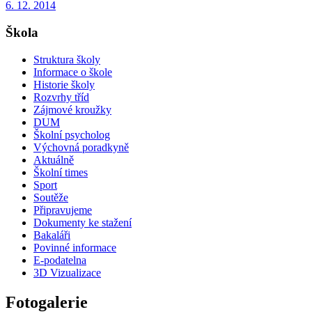
6. 12. 2014
Škola
Struktura školy
Informace o škole
Historie školy
Rozvrhy tříd
Zájmové kroužky
DUM
Školní psycholog
Výchovná poradkyně
Aktuálně
Školní times
Sport
Soutěže
Připravujeme
Dokumenty ke stažení
Bakaláři
Povinné informace
E-podatelna
3D Vizualizace
Fotogalerie