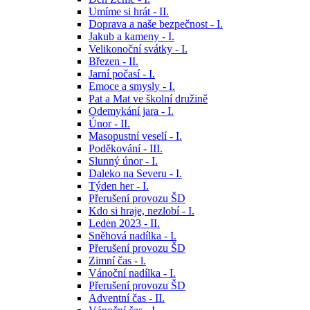
Umíme si hrát - II.
Doprava a naše bezpečnost - I.
Jakub a kameny - I.
Velikonoční svátky - I.
Březen - II.
Jarní počasí - I.
Emoce a smysly - I.
Pat a Mat ve školní družině
Odemykání jara - I.
Únor - II.
Masopustní veselí - I.
Poděkování - III.
Slunný únor - I.
Daleko na Severu - I.
Týden her - I.
Přerušení provozu ŠD
Kdo si hraje, nezlobí - I.
Leden 2023 - II.
Sněhová nadílka - I.
Přerušení provozu ŠD
Zimní čas - l.
Vánoční nadílka - I.
Přerušení provozu ŠD
Adventní čas - II.