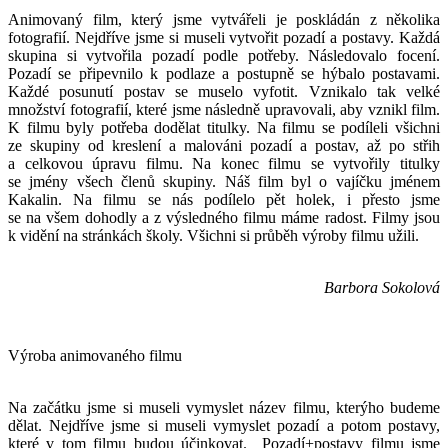
Animovaný film, který jsme vytvářeli je poskládán z několika
fotografií. Nejdříve jsme si museli vytvořit pozadí a postavy. Každá
skupina si vytvořila pozadí podle potřeby. Následovalo focení.
Pozadí se připevnilo k podlaze a postupně se hýbalo postavami.
Každé posunutí postav se muselo vyfotit. Vznikalo tak velké
množství fotografií, které jsme následně upravovali, aby vznikl film.
K filmu byly potřeba dodělat titulky. Na filmu se podíleli všichni
ze skupiny od kreslení a malováni pozadí a postav, až po střih
a celkovou úpravu filmu. Na konec filmu se vytvořily titulky
se jmény všech členů skupiny. Náš film byl o vajíčku jménem
Kakalin. Na filmu se nás podílelo pět holek, i přesto jsme
se na všem dohodly a z výsledného filmu máme radost. Filmy jsou
k vidění na stránkách školy. Všichni si průběh výroby filmu užili.
Barbora Sokolová
Výroba animovaného filmu
Na začátku jsme si museli vymyslet název filmu, kterýho budeme
dělat. Nejdříve jsme si museli vymyslet pozadí a potom postavy,
které v tom filmu budou účinkovat. Pozadí+postavy filmu jsme