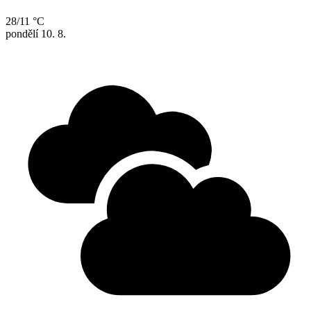
28/11 °C
pondělí
10. 8.