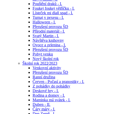
Pouštění draků - I.
Foukej foukej větříčku - I.
Lísteček mi dlaň spad - I.
Turnaj v pexesu - I.
Halloween - I.
Přerušení provozu ŠD
Přírodní materiál - I.
Svatý Martin - I.
Návštěva knihovny
Ovoce a zelenina - I.
Přerušení provozu ŠD
Pobyt venku
Nový školní rok
Školní rok 2022⁄2023
Venkovní aktivity
Přerušení provozu ŠD
Ranní družina
Červen - Počasí a pranostiky - I.
Z pohádky do pohádky
Deskové hry - I.
Rodina a domov - I.
Maminka má svátek - I.
Duben - II.
Čáry máry - I.
Den Země - I.