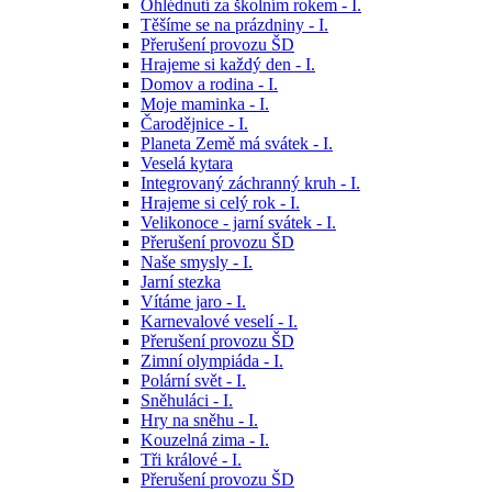
Ohlédnutí za školním rokem - I.
Těšíme se na prázdniny - I.
Přerušení provozu ŠD
Hrajeme si každý den - I.
Domov a rodina - I.
Moje maminka - I.
Čarodějnice - I.
Planeta Země má svátek - I.
Veselá kytara
Integrovaný záchranný kruh - I.
Hrajeme si celý rok - I.
Velikonoce - jarní svátek - I.
Přerušení provozu ŠD
Naše smysly - I.
Jarní stezka
Vítáme jaro - I.
Karnevalové veselí - I.
Přerušení provozu ŠD
Zimní olympiáda - I.
Polární svět - I.
Sněhuláci - I.
Hry na sněhu - I.
Kouzelná zima - I.
Tři králové - I.
Přerušení provozu ŠD