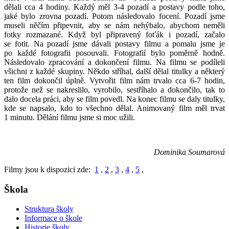
dělali cca 4 hodiny. Každý měl 3-4 pozadí a postavy podle toho,
jaké bylo zrovna pozadí. Potom následovalo focení. Pozadí jsme
museli něčím připevnit, aby se nám nehýbalo, abychom neměli
fotky rozmazané. Když byl připravený foťák i pozadí, začalo
se fotit. Na pozadí jsme dávali postavy filmu a pomalu jsme je
po každé fotografii posouvali. Fotografií bylo poměrně hodně.
Následovalo zpracování a dokončení filmu. Na filmu se podíleli
všichni z každé skupiny. Někdo stříhal, další dělal titulky a některý
ten film dokončil úplně. Vytvořit film nám trvalo cca 6-7 hodin,
protože než se nakreslilo, vyrobilo, sestříhalo a dokončilo, tak to
dalo docela práci, aby se film povedl. Na konec filmu se daly titulky,
kde se napsalo, kdo to všechno dělal. Animovaný film měl trvat
1 minutu. Dělání filmu jsme si moc užili.
Dominika Soumarová
Filmy jsou k dispozici zde:
1
,
2
,
3
,
4
,
5
,
Škola
Struktura školy
Informace o škole
Historie školy