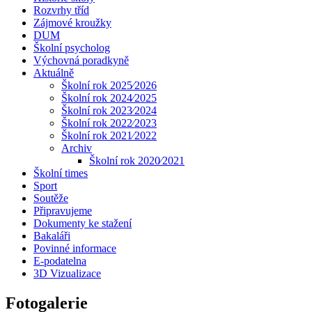
Rozvrhy tříd
Zájmové kroužky
DUM
Školní psycholog
Výchovná poradkyně
Aktuálně
Školní rok 2025⁄2026
Školní rok 2024⁄2025
Školní rok 2023⁄2024
Školní rok 2022⁄2023
Školní rok 2021⁄2022
Archiv
Školní rok 2020⁄2021
Školní times
Sport
Soutěže
Připravujeme
Dokumenty ke stažení
Bakaláři
Povinné informace
E-podatelna
3D Vizualizace
Fotogalerie