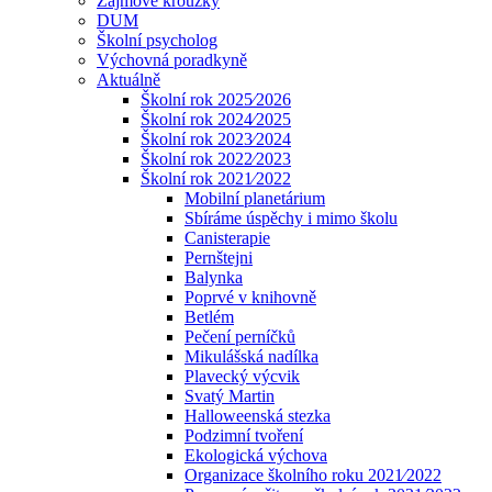
Zájmové kroužky
DUM
Školní psycholog
Výchovná poradkyně
Aktuálně
Školní rok 2025⁄2026
Školní rok 2024⁄2025
Školní rok 2023⁄2024
Školní rok 2022⁄2023
Školní rok 2021⁄2022
Mobilní planetárium
Sbíráme úspěchy i mimo školu
Canisterapie
Pernštejni
Balynka
Poprvé v knihovně
Betlém
Pečení perníčků
Mikulášská nadílka
Plavecký výcvik
Svatý Martin
Halloweenská stezka
Podzimní tvoření
Ekologická výchova
Organizace školního roku 2021⁄2022