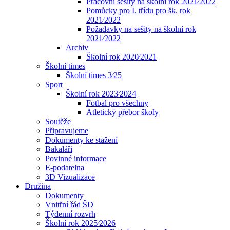
Pracovní sešity na školní rok 2021⁄2022
Pomůcky pro I. třídu pro šk. rok
2021⁄2022
Požadavky na sešity na školní rok
2021⁄2022
Archiv
Školní rok 2020⁄2021
Školní times
Školní times 3⁄25
Sport
Školní rok 2023⁄2024
Fotbal pro všechny
Atletický přebor školy
Soutěže
Připravujeme
Dokumenty ke stažení
Bakaláři
Povinné informace
E-podatelna
3D Vizualizace
Družina
Dokumenty
Vnitřní řád ŠD
Týdenní rozvrh
Školní rok 2025⁄2026