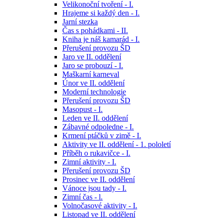
Velikonoční tvoření - I.
Hrajeme si každý den - I.
Jarní stezka
Čas s pohádkami - II.
Kniha je náš kamarád - I.
Přerušení provozu ŠD
Jaro ve II. oddělení
Jaro se probouzí - I.
Maškarní karneval
Únor ve II. oddělení
Moderní technologie
Přerušení provozu ŠD
Masopust - I.
Leden ve II. oddělení
Zábavné odpoledne - I.
Krmení ptáčků v zimě - I.
Aktivity ve II. oddělení - 1. pololetí
Příběh o rukavičce - I.
Zimní aktivity - I.
Přerušení provozu ŠD
Prosinec ve II. oddělení
Vánoce jsou tady - I.
Zimní čas - l.
Volnočasové aktivity - I.
Listopad ve II. oddělení