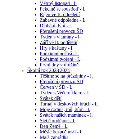
Větrný listopad - I.
Pekelně se soustřeď - I.
Říjen ve II. oddělení
Zábavné odpoledne - I.
Dlabání dýní - I.
Přerušení provozu ŠD
Týden s vitamíny - I.
Září ve II. oddělení
Hry s kaštany - I.
Podzimní počasí - I.
Podzimní tvoření - I.
První dny v družině
Školní rok 2023⁄2024
Těšíme se na prázdniny - I.
Přerušení provozu ŠD
Červen v ŠD - I.
Týden s Večerníčkem - I.
Svátek dětí
Turnaj v deskových hrách - I.
Moje rodina, můj dům - I.
Svátek našich maminek - I.
Slet čarodějnic - I.
Den Země - I.
Měsíc bezpečnosti - I.
Malá zahrádka