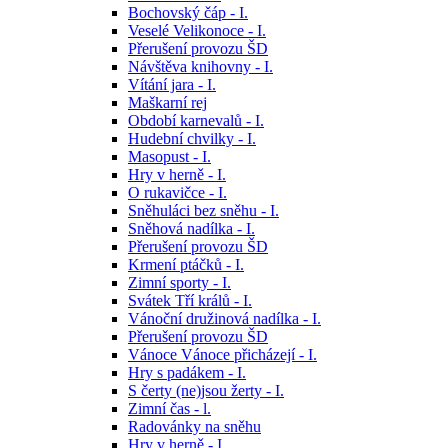
Bochovský čáp - I.
Veselé Velikonoce - I.
Přerušení provozu ŠD
Návštěva knihovny - I.
Vítání jara - I.
Maškarní rej
Období karnevalů - I.
Hudební chvilky - I.
Masopust - I.
Hry v herně - I.
O rukavičce - I.
Sněhuláci bez sněhu - I.
Sněhová nadílka - I.
Přerušení provozu ŠD
Krmení ptáčků - I.
Zimní sporty - I.
Svátek Tří králů - I.
Vánoční družinová nadílka - I.
Přerušení provozu ŠD
Vánoce Vánoce přicházejí - I.
Hry s padákem - I.
S čerty (ne)jsou žerty - I.
Zimní čas - l.
Radovánky na sněhu
Hry v herně - I.