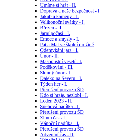
Umíme si hrát - II.
Doprava a naše bezpečnost - I.
Jakub a kameny - I.
Velikonoční svátky - I.
Březen - II.
Jarní počasí - I.
Emoce a smysly - I.
Pat a Mat ve školní družině
Odemykání jara - I.
Únor - II.
Masopustní veselí - I.
Poděkování - III.
Slunný únor - I.
Daleko na Severu - I.
Týden her - I.
Přerušení provozu ŠD
Kdo si hraje, nezlobí - I.
Leden 2023 - II.
Sněhová nadílka - I.
Přerušení provozu ŠD
Zimní čas - l.
Vánoční nadílka - I.
Přerušení provozu ŠD
Adventní čas - II.