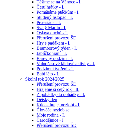
Těšíme se na Vánoce - I.
Čertí hrátky - I.
Pomáháme ptáčkům - I.
Studený listopad - I.
Pexesiáda - I.
Svatý Martin - I.
Oslava duchů - I.
Přerušení provozu ŠD
Hry s padákem - I.
Bramborový týden - I.
Jablíčkohraní - I.
Barevný podzim - I.
Volnočasové klidové aktivity - I.
Podzimní tvoření - I.
Babí léto - I.
Školní rok 2024⁄2025
Přerušení provozu ŠD
Hrajeme si celý rok - II.
Z pohádky do pohádky - I.
Dětský den
Kdo si hraje, nezlobí - I.
Člověče nezlob se
Moje rodina - I.
Čarodějnice - I.
Přerušení provozu ŠD