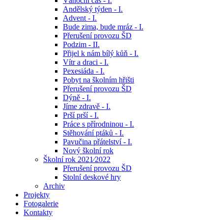
Vánoční čas - I.
Andělský týden - I.
Advent - I.
Bude zima, bude mráz - I.
Přerušení provozu ŠD
Podzim - II.
Přijel k nám bílý kůň - I.
Vítr a draci - I.
Pexesiáda - I.
Pobyt na školním hřišti
Přerušení provozu ŠD
Dýně - I.
Jíme zdravě - I.
Prší prší - I.
Práce s přírodninou - I.
Stěhování ptáků - I.
Pavučina přátelství - I.
Nový školní rok
Školní rok 2021⁄2022
Přerušení provozu ŠD
Stolní deskové hry
Archiv
Projekty
Fotogalerie
Kontakty