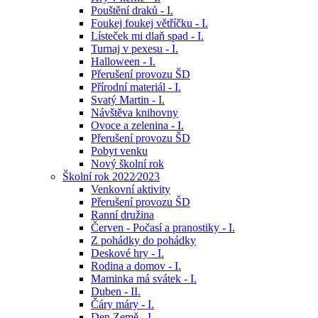
Pouštění draků - I.
Foukej foukej větříčku - I.
Lísteček mi dlaň spad - I.
Turnaj v pexesu - I.
Halloween - I.
Přerušení provozu ŠD
Přírodní materiál - I.
Svatý Martin - I.
Návštěva knihovny
Ovoce a zelenina - I.
Přerušení provozu ŠD
Pobyt venku
Nový školní rok
Školní rok 2022⁄2023
Venkovní aktivity
Přerušení provozu ŠD
Ranní družina
Červen - Počasí a pranostiky - I.
Z pohádky do pohádky
Deskové hry - I.
Rodina a domov - I.
Maminka má svátek - I.
Duben - II.
Čáry máry - I.
Den Země - I.