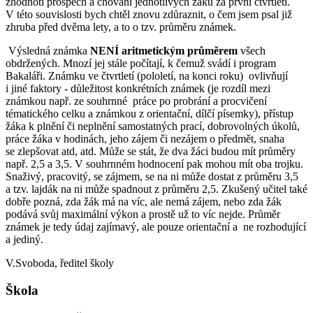
zhodnotí prospěch a chování jednotlivých žáků za první čtvrtletí.
V této souvislosti bych chtěl znovu zdůraznit, o čem jsem psal již
zhruba před dvěma lety, a to o tzv. průměru známek.
Výsledná známka
NENÍ aritmetickým průměrem
všech
obdržených. Mnozí jej stále počítají, k čemuž svádí i program
Bakaláři. Známku ve čtvrtletí (pololetí, na konci roku) ovlivňují
i jiné faktory - důležitost konkrétních známek (je rozdíl mezi
známkou např. ze souhrnné práce po probrání a procvičení
tématického celku a známkou z orientační, dílčí písemky), přístup
žáka k plnění či neplnění samostatných prací, dobrovolných úkolů,
práce žáka v hodinách, jeho zájem či nezájem o předmět, snaha
se zlepšovat atd, atd. Může se stát, že dva žáci budou mít průměry
např. 2,5 a 3,5. V souhrnném hodnocení pak mohou mít oba trojku.
Snaživý, pracovitý, se zájmem, se na ni může dostat z průměru 3,5
a tzv. lajdák na ni může spadnout z průměru 2,5. Zkušený učitel také
dobře pozná, zda žák má na víc, ale nemá zájem, nebo zda žák
podává svůj maximální výkon a prostě už to víc nejde. Průměr
známek je tedy údaj zajímavý, ale pouze orientační a ne rozhodující
a jediný.
V.Svoboda, ředitel školy
Škola