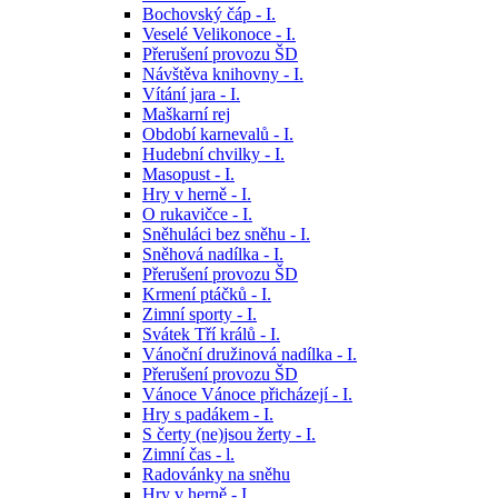
Bochovský čáp - I.
Veselé Velikonoce - I.
Přerušení provozu ŠD
Návštěva knihovny - I.
Vítání jara - I.
Maškarní rej
Období karnevalů - I.
Hudební chvilky - I.
Masopust - I.
Hry v herně - I.
O rukavičce - I.
Sněhuláci bez sněhu - I.
Sněhová nadílka - I.
Přerušení provozu ŠD
Krmení ptáčků - I.
Zimní sporty - I.
Svátek Tří králů - I.
Vánoční družinová nadílka - I.
Přerušení provozu ŠD
Vánoce Vánoce přicházejí - I.
Hry s padákem - I.
S čerty (ne)jsou žerty - I.
Zimní čas - l.
Radovánky na sněhu
Hry v herně - I.