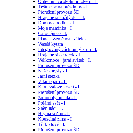
Ohlédnutí za školním rokem - I.
Těšíme se na prázdniny - I.
Přerušení provozu ŠD
Hrajeme si každý den - I.
Domov a rodina - I.
Moje maminka - I.
Čarodějnice - I.
Planeta Země má svátek - I.
Veselá kytara
Integrovaný záchranný kruh - I.
Hrajeme si celý rok - I.
Velikonoce - jarní svátek - I.
Přerušení provozu ŠD
Naše smysly - I.
Jarní stezka
Vítáme jaro - I.
Karnevalové veselí - I.
Přerušení provozu ŠD
Zimní olympiáda - I.
Polární svět - I.
Sněhuláci - I.
Hry na sněhu - I.
Kouzelná zima - I.
Tři králové - I.
Přerušení provozu ŠD