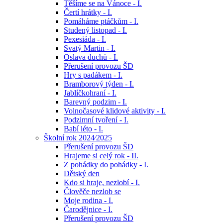
Těšíme se na Vánoce - I.
Čertí hrátky - I.
Pomáháme ptáčkům - I.
Studený listopad - I.
Pexesiáda - I.
Svatý Martin - I.
Oslava duchů - I.
Přerušení provozu ŠD
Hry s padákem - I.
Bramborový týden - I.
Jablíčkohraní - I.
Barevný podzim - I.
Volnočasové klidové aktivity - I.
Podzimní tvoření - I.
Babí léto - I.
Školní rok 2024⁄2025
Přerušení provozu ŠD
Hrajeme si celý rok - II.
Z pohádky do pohádky - I.
Dětský den
Kdo si hraje, nezlobí - I.
Člověče nezlob se
Moje rodina - I.
Čarodějnice - I.
Přerušení provozu ŠD