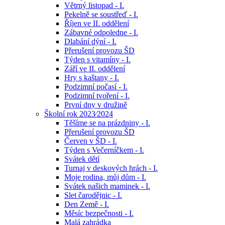
Větrný listopad - I.
Pekelně se soustřeď - I.
Říjen ve II. oddělení
Zábavné odpoledne - I.
Dlabání dýní - I.
Přerušení provozu ŠD
Týden s vitamíny - I.
Září ve II. oddělení
Hry s kaštany - I.
Podzimní počasí - I.
Podzimní tvoření - I.
První dny v družině
Školní rok 2023⁄2024
Těšíme se na prázdniny - I.
Přerušení provozu ŠD
Červen v ŠD - I.
Týden s Večerníčkem - I.
Svátek dětí
Turnaj v deskových hrách - I.
Moje rodina, můj dům - I.
Svátek našich maminek - I.
Slet čarodějnic - I.
Den Země - I.
Měsíc bezpečnosti - I.
Malá zahrádka