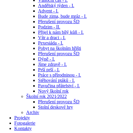
Vánoční čas - I.
Andělský týden - I.
Advent - I.
Bude zima, bude mráz - I.
Přerušení provozu ŠD
Podzim - II.
Přijel k nám bílý kůň - I.
Vítr a draci - I.
Pexesiáda - I.
Pobyt na školním hřišti
Přerušení provozu ŠD
Dýně - I.
Jíme zdravě - I.
Prší prší - I.
Práce s přírodninou - I.
Stěhování ptáků - I.
Pavučina přátelství - I.
Nový školní rok
Školní rok 2021⁄2022
Přerušení provozu ŠD
Stolní deskové hry
Archiv
Projekty
Fotogalerie
Kontakty