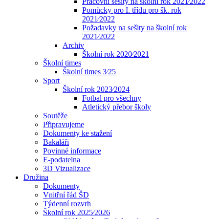
Pracovní sešity na školní rok 2021⁄2022
Pomůcky pro I. třídu pro šk. rok
2021⁄2022
Požadavky na sešity na školní rok
2021⁄2022
Archiv
Školní rok 2020⁄2021
Školní times
Školní times 3⁄25
Sport
Školní rok 2023⁄2024
Fotbal pro všechny
Atletický přebor školy
Soutěže
Připravujeme
Dokumenty ke stažení
Bakaláři
Povinné informace
E-podatelna
3D Vizualizace
Družina
Dokumenty
Vnitřní řád ŠD
Týdenní rozvrh
Školní rok 2025⁄2026