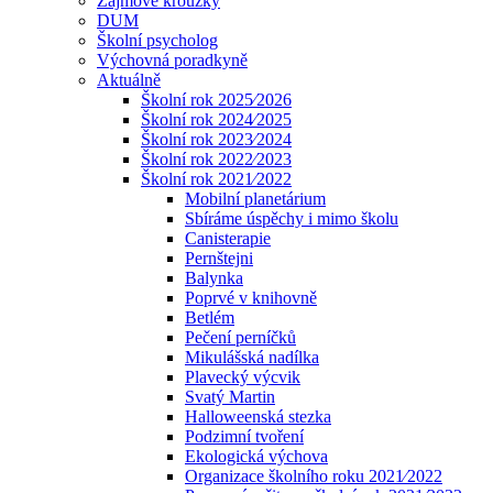
Zájmové kroužky
DUM
Školní psycholog
Výchovná poradkyně
Aktuálně
Školní rok 2025⁄2026
Školní rok 2024⁄2025
Školní rok 2023⁄2024
Školní rok 2022⁄2023
Školní rok 2021⁄2022
Mobilní planetárium
Sbíráme úspěchy i mimo školu
Canisterapie
Pernštejni
Balynka
Poprvé v knihovně
Betlém
Pečení perníčků
Mikulášská nadílka
Plavecký výcvik
Svatý Martin
Halloweenská stezka
Podzimní tvoření
Ekologická výchova
Organizace školního roku 2021⁄2022