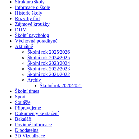
Struktura školy
Informace o škole
Historie školy
Rozvrhy tříd
Zájmové kroužky
DUM
Školní psycholog
Výchovná poradkyně
Aktuálně
Školní rok 2025⁄2026
Školní rok 2024⁄2025
Školní rok 2023⁄2024
Školní rok 2022⁄2023
Školní rok 2021⁄2022
Archiv
Školní rok 2020⁄2021
Školní times
Sport
Soutěže
Připravujeme
Dokumenty ke stažení
Bakaláři
Povinné informace
E-podatelna
3D Vizualizace