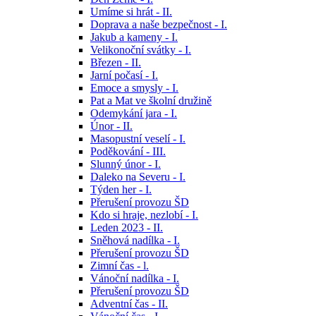
Umíme si hrát - II.
Doprava a naše bezpečnost - I.
Jakub a kameny - I.
Velikonoční svátky - I.
Březen - II.
Jarní počasí - I.
Emoce a smysly - I.
Pat a Mat ve školní družině
Odemykání jara - I.
Únor - II.
Masopustní veselí - I.
Poděkování - III.
Slunný únor - I.
Daleko na Severu - I.
Týden her - I.
Přerušení provozu ŠD
Kdo si hraje, nezlobí - I.
Leden 2023 - II.
Sněhová nadílka - I.
Přerušení provozu ŠD
Zimní čas - l.
Vánoční nadílka - I.
Přerušení provozu ŠD
Adventní čas - II.