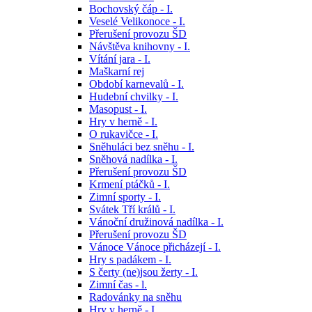
Bochovský čáp - I.
Veselé Velikonoce - I.
Přerušení provozu ŠD
Návštěva knihovny - I.
Vítání jara - I.
Maškarní rej
Období karnevalů - I.
Hudební chvilky - I.
Masopust - I.
Hry v herně - I.
O rukavičce - I.
Sněhuláci bez sněhu - I.
Sněhová nadílka - I.
Přerušení provozu ŠD
Krmení ptáčků - I.
Zimní sporty - I.
Svátek Tří králů - I.
Vánoční družinová nadílka - I.
Přerušení provozu ŠD
Vánoce Vánoce přicházejí - I.
Hry s padákem - I.
S čerty (ne)jsou žerty - I.
Zimní čas - l.
Radovánky na sněhu
Hry v herně - I.