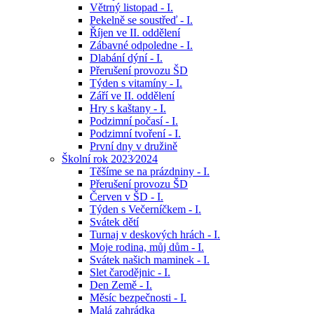
Větrný listopad - I.
Pekelně se soustřeď - I.
Říjen ve II. oddělení
Zábavné odpoledne - I.
Dlabání dýní - I.
Přerušení provozu ŠD
Týden s vitamíny - I.
Září ve II. oddělení
Hry s kaštany - I.
Podzimní počasí - I.
Podzimní tvoření - I.
První dny v družině
Školní rok 2023⁄2024
Těšíme se na prázdniny - I.
Přerušení provozu ŠD
Červen v ŠD - I.
Týden s Večerníčkem - I.
Svátek dětí
Turnaj v deskových hrách - I.
Moje rodina, můj dům - I.
Svátek našich maminek - I.
Slet čarodějnic - I.
Den Země - I.
Měsíc bezpečnosti - I.
Malá zahrádka