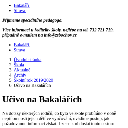
Bakaláři
Strava
Přijmeme speciálního pedagoga.
Více informací u ředitelky školy, nejlépe na tel. 732 721 719,
případně e-mailem na info@zsbochov.cz
Bakaláři
Strava
Úvodní stránka
Škola
Aktuálně
Archiv
Školní rok 2019/2020
Učivo na Bakalářích
Učivo na Bakalářích
Na dotazy některých rodičů, co bylo ve škole probíráno v době
nepřítomnosti jejich dětí ve vyučování, uvádíme postup, jak
požadovanou informaci získat. Lze se k ní dostat touto cestou: