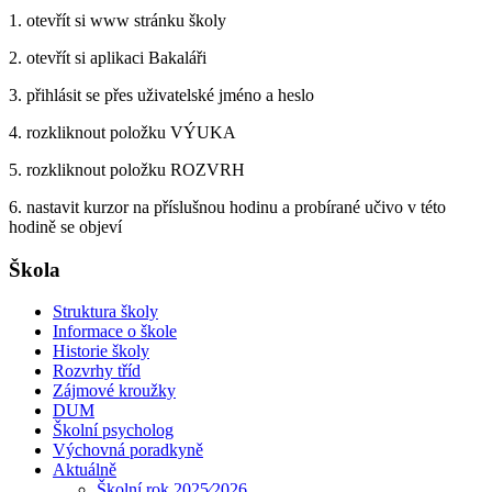
1. otevřít si www stránku školy
2. otevřít si aplikaci Bakaláři
3. přihlásit se přes uživatelské jméno a heslo
4. rozkliknout položku VÝUKA
5. rozkliknout položku ROZVRH
6. nastavit kurzor na příslušnou hodinu a probírané učivo v této
hodině se objeví
Škola
Struktura školy
Informace o škole
Historie školy
Rozvrhy tříd
Zájmové kroužky
DUM
Školní psycholog
Výchovná poradkyně
Aktuálně
Školní rok 2025⁄2026