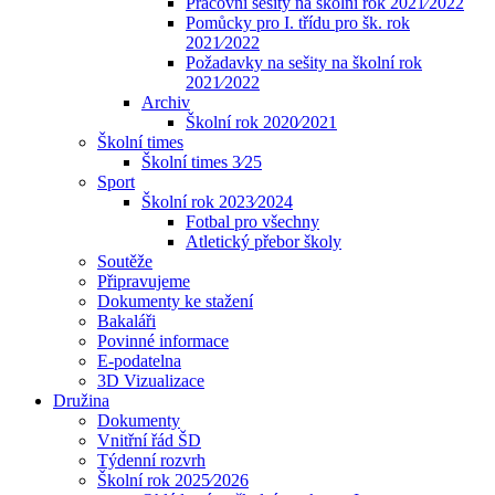
Pracovní sešity na školní rok 2021⁄2022
Pomůcky pro I. třídu pro šk. rok
2021⁄2022
Požadavky na sešity na školní rok
2021⁄2022
Archiv
Školní rok 2020⁄2021
Školní times
Školní times 3⁄25
Sport
Školní rok 2023⁄2024
Fotbal pro všechny
Atletický přebor školy
Soutěže
Připravujeme
Dokumenty ke stažení
Bakaláři
Povinné informace
E-podatelna
3D Vizualizace
Družina
Dokumenty
Vnitřní řád ŠD
Týdenní rozvrh
Školní rok 2025⁄2026