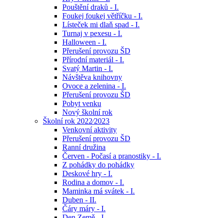
Pouštění draků - I.
Foukej foukej větříčku - I.
Lísteček mi dlaň spad - I.
Turnaj v pexesu - I.
Halloween - I.
Přerušení provozu ŠD
Přírodní materiál - I.
Svatý Martin - I.
Návštěva knihovny
Ovoce a zelenina - I.
Přerušení provozu ŠD
Pobyt venku
Nový školní rok
Školní rok 2022⁄2023
Venkovní aktivity
Přerušení provozu ŠD
Ranní družina
Červen - Počasí a pranostiky - I.
Z pohádky do pohádky
Deskové hry - I.
Rodina a domov - I.
Maminka má svátek - I.
Duben - II.
Čáry máry - I.
Den Země - I.