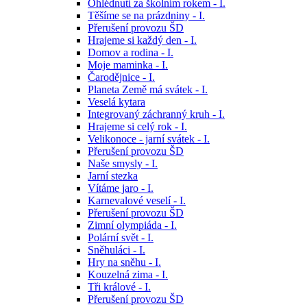
Ohlédnutí za školním rokem - I.
Těšíme se na prázdniny - I.
Přerušení provozu ŠD
Hrajeme si každý den - I.
Domov a rodina - I.
Moje maminka - I.
Čarodějnice - I.
Planeta Země má svátek - I.
Veselá kytara
Integrovaný záchranný kruh - I.
Hrajeme si celý rok - I.
Velikonoce - jarní svátek - I.
Přerušení provozu ŠD
Naše smysly - I.
Jarní stezka
Vítáme jaro - I.
Karnevalové veselí - I.
Přerušení provozu ŠD
Zimní olympiáda - I.
Polární svět - I.
Sněhuláci - I.
Hry na sněhu - I.
Kouzelná zima - I.
Tři králové - I.
Přerušení provozu ŠD