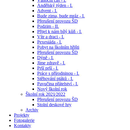
Vánoční čas - I.
Andělský týden - I.
Advent - I.
Bude zima, bude mráz - I.
Přerušení provozu ŠD
Podzim - II.
Přijel k nám bílý kůň - I.
Vítr a draci - I.
Pexesiáda - I.
Pobyt na školním hřišti
Přerušení provozu ŠD
Dýně - I.
Jíme zdravě - I.
Prší prší - I.
Práce s přírodninou - I.
Stěhování ptáků - I.
Pavučina přátelství - I.
Nový školní rok
Školní rok 2021⁄2022
Přerušení provozu ŠD
Stolní deskové hry
Archiv
Projekty
Fotogalerie
Kontakty