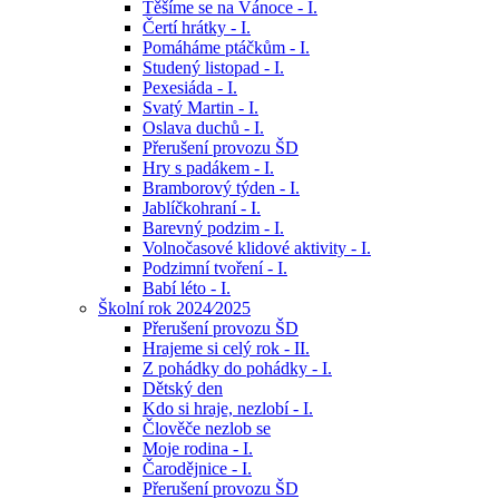
Těšíme se na Vánoce - I.
Čertí hrátky - I.
Pomáháme ptáčkům - I.
Studený listopad - I.
Pexesiáda - I.
Svatý Martin - I.
Oslava duchů - I.
Přerušení provozu ŠD
Hry s padákem - I.
Bramborový týden - I.
Jablíčkohraní - I.
Barevný podzim - I.
Volnočasové klidové aktivity - I.
Podzimní tvoření - I.
Babí léto - I.
Školní rok 2024⁄2025
Přerušení provozu ŠD
Hrajeme si celý rok - II.
Z pohádky do pohádky - I.
Dětský den
Kdo si hraje, nezlobí - I.
Člověče nezlob se
Moje rodina - I.
Čarodějnice - I.
Přerušení provozu ŠD