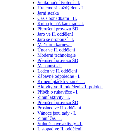
Velikonoční tvoření - I.
Hrajeme si každý den - I.
Jarní stezka
Čas s pohádkami - II.
Kniha je náš kamarád - I.
Přerušení provozu ŠD
Jaro ve II. oddělení
Jaro se probouzí - I.
Maškarní karneval
Únor ve II. oddělení
Moderní technologie
Přerušení provozu ŠD
Masopust - I.
Leden ve II. oddělení
Zábavné odpoledne - I.
Krmení ptáčků v zimě - I.
Aktivity ve II. oddělení - 1. pololetí
Příběh o rukavičce - I.
Zimní aktivity - I.
Přerušení provozu ŠD
Prosinec ve II. oddělení
Vánoce jsou tady - I.
Zimní čas - l.
Volnočasové aktivity - I.
Listopad ve II. oddělení