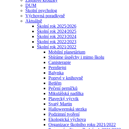
Zájmové kroužky
DUM
Školní psycholog
Výchovná poradkyně
Aktuálně
Školní rok 2025⁄2026
Školní rok 2024⁄2025
Školní rok 2023⁄2024
Školní rok 2022⁄2023
Školní rok 2021⁄2022
Mobilní planetárium
Sbíráme úspěchy i mimo školu
Canisterapie
Pernštejni
Balynka
Poprvé v knihovně
Betlém
Pečení perníčků
Mikulášská nadílka
Plavecký výcvik
Svatý Martin
Halloweenská stezka
Podzimní tvoření
Ekologická výchova
Organizace školního roku 2021⁄2022