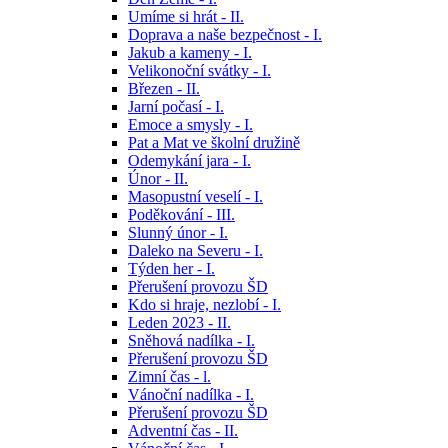
Umíme si hrát - II.
Doprava a naše bezpečnost - I.
Jakub a kameny - I.
Velikonoční svátky - I.
Březen - II.
Jarní počasí - I.
Emoce a smysly - I.
Pat a Mat ve školní družině
Odemykání jara - I.
Únor - II.
Masopustní veselí - I.
Poděkování - III.
Slunný únor - I.
Daleko na Severu - I.
Týden her - I.
Přerušení provozu ŠD
Kdo si hraje, nezlobí - I.
Leden 2023 - II.
Sněhová nadílka - I.
Přerušení provozu ŠD
Zimní čas - l.
Vánoční nadílka - I.
Přerušení provozu ŠD
Adventní čas - II.