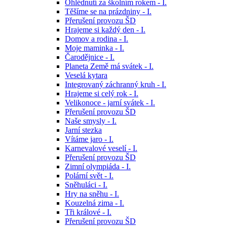
Ohlédnutí za školním rokem - I.
Těšíme se na prázdniny - I.
Přerušení provozu ŠD
Hrajeme si každý den - I.
Domov a rodina - I.
Moje maminka - I.
Čarodějnice - I.
Planeta Země má svátek - I.
Veselá kytara
Integrovaný záchranný kruh - I.
Hrajeme si celý rok - I.
Velikonoce - jarní svátek - I.
Přerušení provozu ŠD
Naše smysly - I.
Jarní stezka
Vítáme jaro - I.
Karnevalové veselí - I.
Přerušení provozu ŠD
Zimní olympiáda - I.
Polární svět - I.
Sněhuláci - I.
Hry na sněhu - I.
Kouzelná zima - I.
Tři králové - I.
Přerušení provozu ŠD