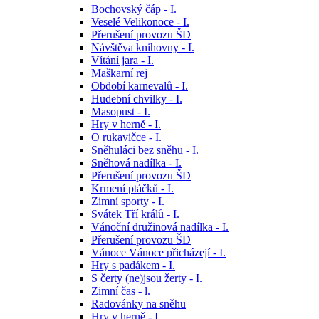
Bochovský čáp - I.
Veselé Velikonoce - I.
Přerušení provozu ŠD
Návštěva knihovny - I.
Vítání jara - I.
Maškarní rej
Období karnevalů - I.
Hudební chvilky - I.
Masopust - I.
Hry v herně - I.
O rukavičce - I.
Sněhuláci bez sněhu - I.
Sněhová nadílka - I.
Přerušení provozu ŠD
Krmení ptáčků - I.
Zimní sporty - I.
Svátek Tří králů - I.
Vánoční družinová nadílka - I.
Přerušení provozu ŠD
Vánoce Vánoce přicházejí - I.
Hry s padákem - I.
S čerty (ne)jsou žerty - I.
Zimní čas - l.
Radovánky na sněhu
Hry v herně - I.