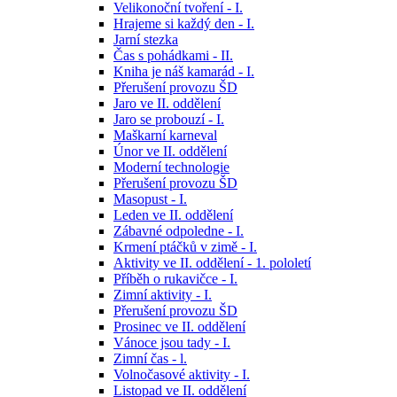
Velikonoční tvoření - I.
Hrajeme si každý den - I.
Jarní stezka
Čas s pohádkami - II.
Kniha je náš kamarád - I.
Přerušení provozu ŠD
Jaro ve II. oddělení
Jaro se probouzí - I.
Maškarní karneval
Únor ve II. oddělení
Moderní technologie
Přerušení provozu ŠD
Masopust - I.
Leden ve II. oddělení
Zábavné odpoledne - I.
Krmení ptáčků v zimě - I.
Aktivity ve II. oddělení - 1. pololetí
Příběh o rukavičce - I.
Zimní aktivity - I.
Přerušení provozu ŠD
Prosinec ve II. oddělení
Vánoce jsou tady - I.
Zimní čas - l.
Volnočasové aktivity - I.
Listopad ve II. oddělení