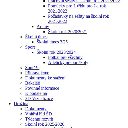
Pracovní sešity na školní rok 2021⁄2022
Pomůcky pro I. třídu pro šk. rok
2021⁄2022
Požadavky na sešity na školní rok
2021⁄2022
Archiv
Školní rok 2020⁄2021
Školní times
Školní times 3⁄25
Sport
Školní rok 2023⁄2024
Fotbal pro všechny
Atletický přebor školy
Soutěže
Připravujeme
Dokumenty ke stažení
Bakaláři
Povinné informace
E-podatelna
3D Vizualizace
Družina
Dokumenty
Vnitřní řád ŠD
Týdenní rozvrh
Školní rok 2025⁄2026