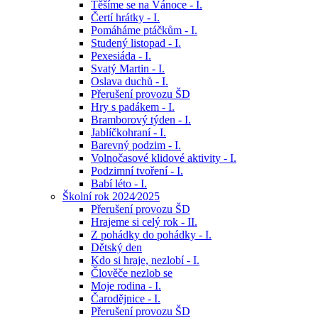
Těšíme se na Vánoce - I.
Čertí hrátky - I.
Pomáháme ptáčkům - I.
Studený listopad - I.
Pexesiáda - I.
Svatý Martin - I.
Oslava duchů - I.
Přerušení provozu ŠD
Hry s padákem - I.
Bramborový týden - I.
Jablíčkohraní - I.
Barevný podzim - I.
Volnočasové klidové aktivity - I.
Podzimní tvoření - I.
Babí léto - I.
Školní rok 2024⁄2025
Přerušení provozu ŠD
Hrajeme si celý rok - II.
Z pohádky do pohádky - I.
Dětský den
Kdo si hraje, nezlobí - I.
Člověče nezlob se
Moje rodina - I.
Čarodějnice - I.
Přerušení provozu ŠD