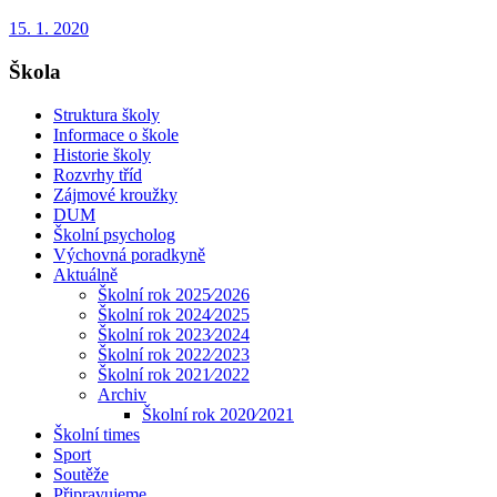
15. 1. 2020
Škola
Struktura školy
Informace o škole
Historie školy
Rozvrhy tříd
Zájmové kroužky
DUM
Školní psycholog
Výchovná poradkyně
Aktuálně
Školní rok 2025⁄2026
Školní rok 2024⁄2025
Školní rok 2023⁄2024
Školní rok 2022⁄2023
Školní rok 2021⁄2022
Archiv
Školní rok 2020⁄2021
Školní times
Sport
Soutěže
Připravujeme