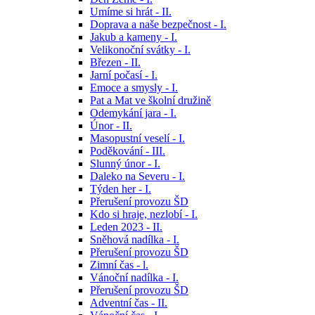
Umíme si hrát - II.
Doprava a naše bezpečnost - I.
Jakub a kameny - I.
Velikonoční svátky - I.
Březen - II.
Jarní počasí - I.
Emoce a smysly - I.
Pat a Mat ve školní družině
Odemykání jara - I.
Únor - II.
Masopustní veselí - I.
Poděkování - III.
Slunný únor - I.
Daleko na Severu - I.
Týden her - I.
Přerušení provozu ŠD
Kdo si hraje, nezlobí - I.
Leden 2023 - II.
Sněhová nadílka - I.
Přerušení provozu ŠD
Zimní čas - l.
Vánoční nadílka - I.
Přerušení provozu ŠD
Adventní čas - II.