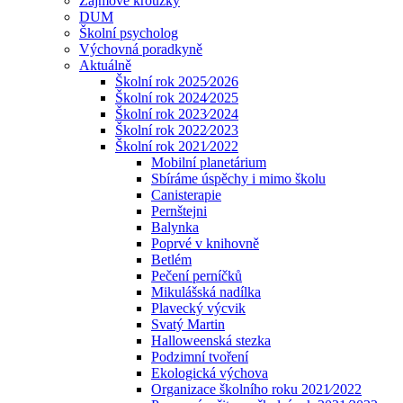
Zájmové kroužky
DUM
Školní psycholog
Výchovná poradkyně
Aktuálně
Školní rok 2025⁄2026
Školní rok 2024⁄2025
Školní rok 2023⁄2024
Školní rok 2022⁄2023
Školní rok 2021⁄2022
Mobilní planetárium
Sbíráme úspěchy i mimo školu
Canisterapie
Pernštejni
Balynka
Poprvé v knihovně
Betlém
Pečení perníčků
Mikulášská nadílka
Plavecký výcvik
Svatý Martin
Halloweenská stezka
Podzimní tvoření
Ekologická výchova
Organizace školního roku 2021⁄2022