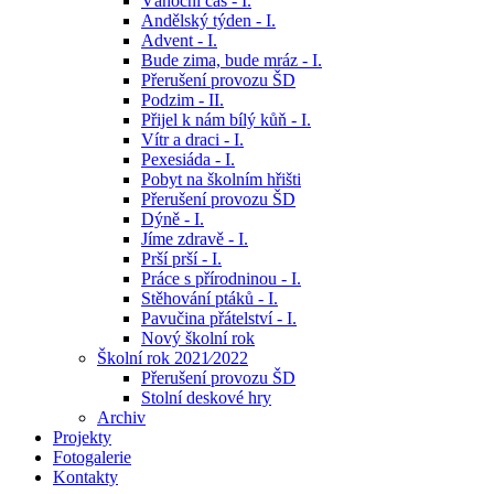
Vánoční čas - I.
Andělský týden - I.
Advent - I.
Bude zima, bude mráz - I.
Přerušení provozu ŠD
Podzim - II.
Přijel k nám bílý kůň - I.
Vítr a draci - I.
Pexesiáda - I.
Pobyt na školním hřišti
Přerušení provozu ŠD
Dýně - I.
Jíme zdravě - I.
Prší prší - I.
Práce s přírodninou - I.
Stěhování ptáků - I.
Pavučina přátelství - I.
Nový školní rok
Školní rok 2021⁄2022
Přerušení provozu ŠD
Stolní deskové hry
Archiv
Projekty
Fotogalerie
Kontakty