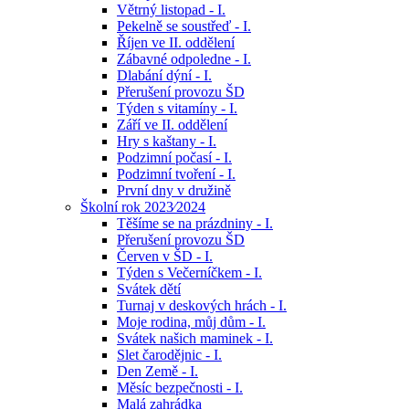
Větrný listopad - I.
Pekelně se soustřeď - I.
Říjen ve II. oddělení
Zábavné odpoledne - I.
Dlabání dýní - I.
Přerušení provozu ŠD
Týden s vitamíny - I.
Září ve II. oddělení
Hry s kaštany - I.
Podzimní počasí - I.
Podzimní tvoření - I.
První dny v družině
Školní rok 2023⁄2024
Těšíme se na prázdniny - I.
Přerušení provozu ŠD
Červen v ŠD - I.
Týden s Večerníčkem - I.
Svátek dětí
Turnaj v deskových hrách - I.
Moje rodina, můj dům - I.
Svátek našich maminek - I.
Slet čarodějnic - I.
Den Země - I.
Měsíc bezpečnosti - I.
Malá zahrádka