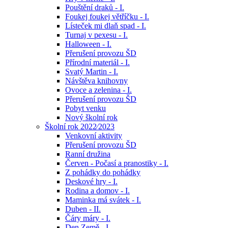
Pouštění draků - I.
Foukej foukej větříčku - I.
Lísteček mi dlaň spad - I.
Turnaj v pexesu - I.
Halloween - I.
Přerušení provozu ŠD
Přírodní materiál - I.
Svatý Martin - I.
Návštěva knihovny
Ovoce a zelenina - I.
Přerušení provozu ŠD
Pobyt venku
Nový školní rok
Školní rok 2022⁄2023
Venkovní aktivity
Přerušení provozu ŠD
Ranní družina
Červen - Počasí a pranostiky - I.
Z pohádky do pohádky
Deskové hry - I.
Rodina a domov - I.
Maminka má svátek - I.
Duben - II.
Čáry máry - I.
Den Země - I.