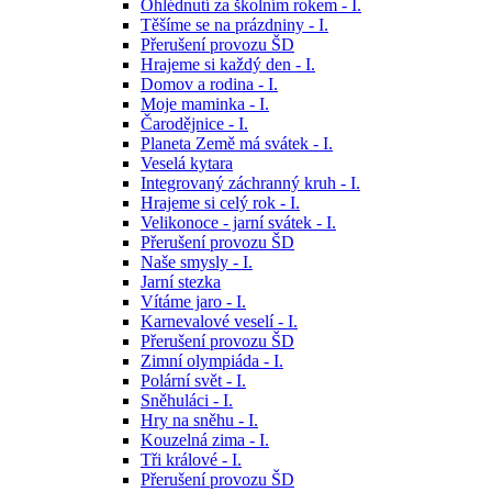
Ohlédnutí za školním rokem - I.
Těšíme se na prázdniny - I.
Přerušení provozu ŠD
Hrajeme si každý den - I.
Domov a rodina - I.
Moje maminka - I.
Čarodějnice - I.
Planeta Země má svátek - I.
Veselá kytara
Integrovaný záchranný kruh - I.
Hrajeme si celý rok - I.
Velikonoce - jarní svátek - I.
Přerušení provozu ŠD
Naše smysly - I.
Jarní stezka
Vítáme jaro - I.
Karnevalové veselí - I.
Přerušení provozu ŠD
Zimní olympiáda - I.
Polární svět - I.
Sněhuláci - I.
Hry na sněhu - I.
Kouzelná zima - I.
Tři králové - I.
Přerušení provozu ŠD