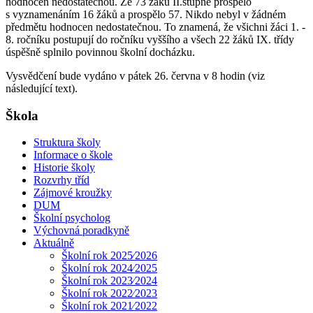
hodnocen nedostatečnou. Ze 73 žáků II.stupně prospělo
s vyznamenáním 16 žáků a prospělo 57. Nikdo nebyl v žádném
předmětu hodnocen nedostatečnou. To znamená, že všichni žáci 1. -
8. ročníku postupují do ročníku vyššího a všech 22 žáků IX. třídy
úspěšně splnilo povinnou školní docházku.
Vysvědčení bude vydáno v pátek 26. června v 8 hodin (viz
následující text).
Škola
Struktura školy
Informace o škole
Historie školy
Rozvrhy tříd
Zájmové kroužky
DUM
Školní psycholog
Výchovná poradkyně
Aktuálně
Školní rok 2025⁄2026
Školní rok 2024⁄2025
Školní rok 2023⁄2024
Školní rok 2022⁄2023
Školní rok 2021⁄2022