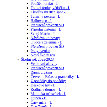
Pouštění draků - I.
Foukej foukej větříčku - I.
Lísteček mi dlaň spad - I.
Turnaj v pexesu - I.
Halloween - I.
Přerušení provozu ŠD
Přírodní materiál - I.
Svatý Martin - I.
Návštěva knihovny
Ovoce a zelenina - I.
Přerušení provozu ŠD
Pobyt venku
Nový školní rok
Školní rok 2022⁄2023
Venkovní aktivity
Přerušení provozu ŠD
Ranní družina
Červen - Počasí a pranostiky - I.
Z pohádky do pohádky
Deskové hry - I.
Rodina a domov - I.
Maminka má svátek - I.
Duben - II.
Čáry máry - I.
Den Země - I.