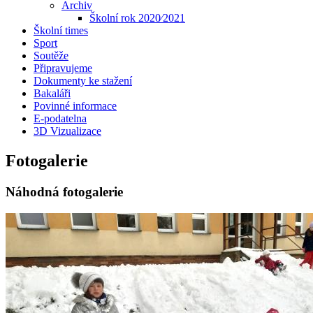
Archiv
Školní rok 2020⁄2021
Školní times
Sport
Soutěže
Připravujeme
Dokumenty ke stažení
Bakaláři
Povinné informace
E-podatelna
3D Vizualizace
Fotogalerie
Náhodná fotogalerie