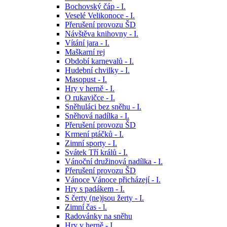
Bochovský čáp - I.
Veselé Velikonoce - I.
Přerušení provozu ŠD
Návštěva knihovny - I.
Vítání jara - I.
Maškarní rej
Období karnevalů - I.
Hudební chvilky - I.
Masopust - I.
Hry v herně - I.
O rukavičce - I.
Sněhuláci bez sněhu - I.
Sněhová nadílka - I.
Přerušení provozu ŠD
Krmení ptáčků - I.
Zimní sporty - I.
Svátek Tří králů - I.
Vánoční družinová nadílka - I.
Přerušení provozu ŠD
Vánoce Vánoce přicházejí - I.
Hry s padákem - I.
S čerty (ne)jsou žerty - I.
Zimní čas - l.
Radovánky na sněhu
Hry v herně - I.