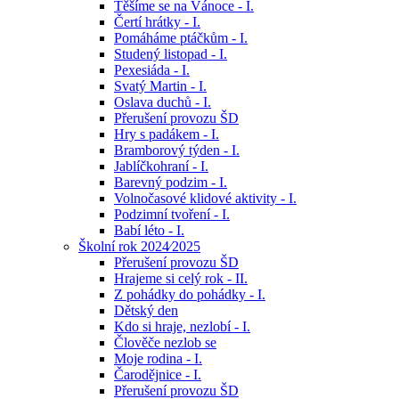
Těšíme se na Vánoce - I.
Čertí hrátky - I.
Pomáháme ptáčkům - I.
Studený listopad - I.
Pexesiáda - I.
Svatý Martin - I.
Oslava duchů - I.
Přerušení provozu ŠD
Hry s padákem - I.
Bramborový týden - I.
Jablíčkohraní - I.
Barevný podzim - I.
Volnočasové klidové aktivity - I.
Podzimní tvoření - I.
Babí léto - I.
Školní rok 2024⁄2025
Přerušení provozu ŠD
Hrajeme si celý rok - II.
Z pohádky do pohádky - I.
Dětský den
Kdo si hraje, nezlobí - I.
Člověče nezlob se
Moje rodina - I.
Čarodějnice - I.
Přerušení provozu ŠD