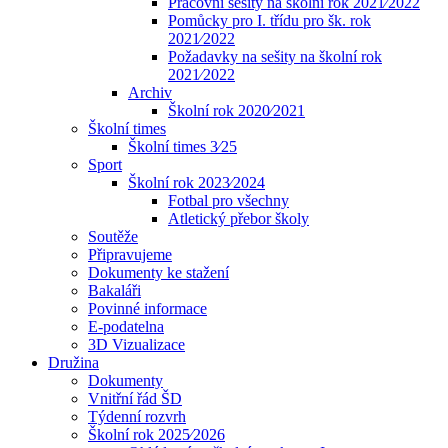
Pracovní sešity na školní rok 2021⁄2022
Pomůcky pro I. třídu pro šk. rok
2021⁄2022
Požadavky na sešity na školní rok
2021⁄2022
Archiv
Školní rok 2020⁄2021
Školní times
Školní times 3⁄25
Sport
Školní rok 2023⁄2024
Fotbal pro všechny
Atletický přebor školy
Soutěže
Připravujeme
Dokumenty ke stažení
Bakaláři
Povinné informace
E-podatelna
3D Vizualizace
Družina
Dokumenty
Vnitřní řád ŠD
Týdenní rozvrh
Školní rok 2025⁄2026