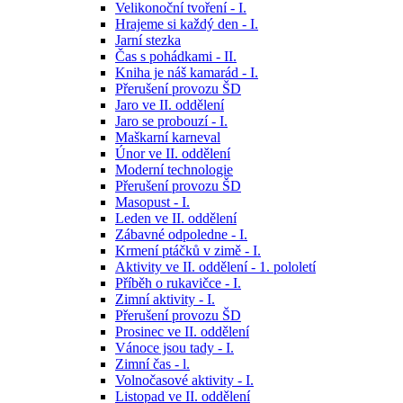
Velikonoční tvoření - I.
Hrajeme si každý den - I.
Jarní stezka
Čas s pohádkami - II.
Kniha je náš kamarád - I.
Přerušení provozu ŠD
Jaro ve II. oddělení
Jaro se probouzí - I.
Maškarní karneval
Únor ve II. oddělení
Moderní technologie
Přerušení provozu ŠD
Masopust - I.
Leden ve II. oddělení
Zábavné odpoledne - I.
Krmení ptáčků v zimě - I.
Aktivity ve II. oddělení - 1. pololetí
Příběh o rukavičce - I.
Zimní aktivity - I.
Přerušení provozu ŠD
Prosinec ve II. oddělení
Vánoce jsou tady - I.
Zimní čas - l.
Volnočasové aktivity - I.
Listopad ve II. oddělení