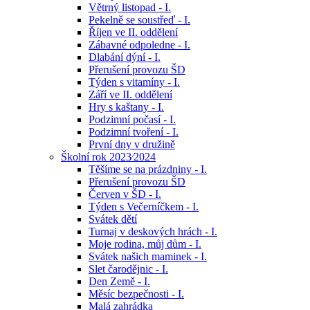
Větrný listopad - I.
Pekelně se soustřeď - I.
Říjen ve II. oddělení
Zábavné odpoledne - I.
Dlabání dýní - I.
Přerušení provozu ŠD
Týden s vitamíny - I.
Září ve II. oddělení
Hry s kaštany - I.
Podzimní počasí - I.
Podzimní tvoření - I.
První dny v družině
Školní rok 2023⁄2024
Těšíme se na prázdniny - I.
Přerušení provozu ŠD
Červen v ŠD - I.
Týden s Večerníčkem - I.
Svátek dětí
Turnaj v deskových hrách - I.
Moje rodina, můj dům - I.
Svátek našich maminek - I.
Slet čarodějnic - I.
Den Země - I.
Měsíc bezpečnosti - I.
Malá zahrádka