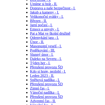
Umíme si hrát - II.
Doprava a naše bezpečnost - I.
Jakub a kameny - I.
Velikonoční svátky - I.
Březen - II.
Jarní počasí - I.
Emoce a smysly - I.
Pat a Mat ve školní družině
Odemykání jara - I.
Únor - II.
Masopustní veselí - I.
Poděkování - III.
Slunný únor - I.
Daleko na Severu - I.
Týden her - I.
Přerušení provozu ŠD
Kdo si hraje, nezlobí - I.
Leden 2023 - II.
Sněhová nadílka - I.
Přerušení provozu ŠD
Zimní čas - l.
Vánoční nadílka - I.
Přerušení provozu ŠD
Adventní čas - II.