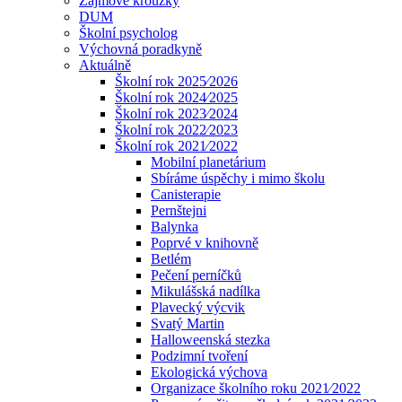
Zájmové kroužky
DUM
Školní psycholog
Výchovná poradkyně
Aktuálně
Školní rok 2025⁄2026
Školní rok 2024⁄2025
Školní rok 2023⁄2024
Školní rok 2022⁄2023
Školní rok 2021⁄2022
Mobilní planetárium
Sbíráme úspěchy i mimo školu
Canisterapie
Pernštejni
Balynka
Poprvé v knihovně
Betlém
Pečení perníčků
Mikulášská nadílka
Plavecký výcvik
Svatý Martin
Halloweenská stezka
Podzimní tvoření
Ekologická výchova
Organizace školního roku 2021⁄2022