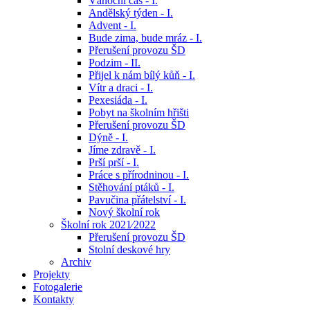
Vánoční čas - I.
Andělský týden - I.
Advent - I.
Bude zima, bude mráz - I.
Přerušení provozu ŠD
Podzim - II.
Přijel k nám bílý kůň - I.
Vítr a draci - I.
Pexesiáda - I.
Pobyt na školním hřišti
Přerušení provozu ŠD
Dýně - I.
Jíme zdravě - I.
Prší prší - I.
Práce s přírodninou - I.
Stěhování ptáků - I.
Pavučina přátelství - I.
Nový školní rok
Školní rok 2021⁄2022
Přerušení provozu ŠD
Stolní deskové hry
Archiv
Projekty
Fotogalerie
Kontakty